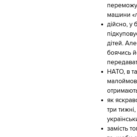
переможут
машини «л
дійсно, у б
підкупову
дітей. Ал
боячись й
передавати
НАТО, в т
малоймові
отримають
як яскрав
три тижні,
українськ
замість то