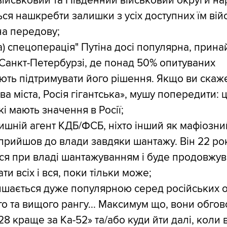
військовий та Південний військовий округи на
ся нашкребти залишки з усіх доступних їм вій
 на передову;
а) спецоперація" Путіна досі популярна, прина
 Санкт-Петербурзі, де понад 50% опитуваних
ть підтримувати його рішення. Якщо ви скаж
а міста, Росія гігантська», мушу попередити: ц
кі мають значення в Росії;
лишній агент КДБ/ФСБ, ніхто інший як мафіозний
 прийшов до влади завдяки шантажу. Він 22 ро
ся при владі шантажуванням і буде продовжув
и всіх і вся, поки тільки може;
ишається дуже популярною серед російських о
о та вищого рангу... Максимум що, вони обго
28 краще за Ка-52» та/або куди йти далі, коли