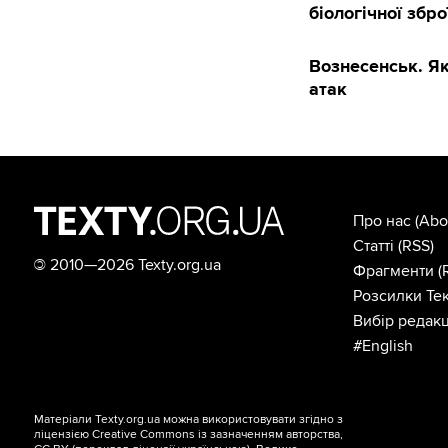
біологічної збро
Вознесенськ. Як
атак
Про нас
(Abo
Статті
(RSS)
©
2010—2026 Texty.org.ua
Фрагменти
(
Розсилки Тек
Вибір редакц
#English
Матеріали Texty.org.ua можна використовувати згідно з
ліцензією
Creative Commons із зазначенням авторства,