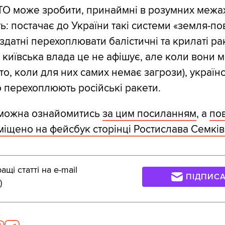
ТО може зробити, принаймні в розумних межа
ь: постачає до України такі системи «земля-пов
 здатні перехоплювати балістичні та крилаті ра
 київська влада це не афішує, але коли вони 
то, коли для них самих немає загрози), україн
 перехоплюють російські ракети.
 можна ознайомитись
за цим посиланням
, а
по
іщено на фейсбук сторінці Ростислава Семків
щі статті на e-mail
ПІДПИС
)