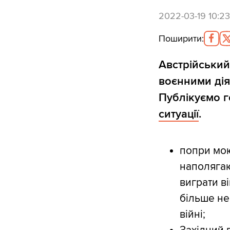
2022-03-19 10:23
Поширити
:
Австрійський
воєнними діям
Публікуємо г
ситуації
.
попри мою
наполягаю
виграти в
більше не
війні;