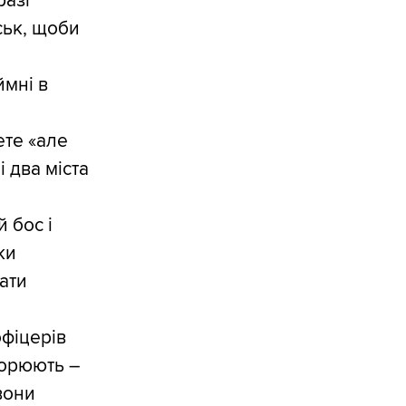
разі
ськ, щоби
ймні в
ете «але
і два міста
 бос і
ки
ати
фіцерів
ворюють –
 вони