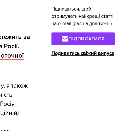
Підпишіться, щоб
отримувати найкращі статті
на e-mail (раз на два тижні)
стежить за
ПІДПИСАТИСЯ
 Росії.
Подивитись свіжий випуск
поточної
у, я також
ність
 Росія
ційній)