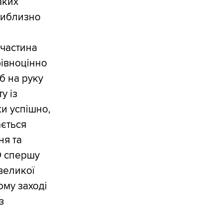
аких
приблизно
 частина
рівноцінно
б на руку
у із
и успішно,
ається
ня та
О спершу
великої
ому заході
з