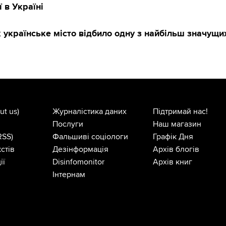
ї в Україні
 українське місто відбило одну з найбільш значущи
ut us)
Журналістика даних
Підтримай нас!
Послуги
Наш магазин
RSS)
Фальшиві соціологи
Графік Дня
стів
Дезінформація
Архів блогів
ії
Disinfomonitor
Архів книг
Інтернам