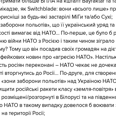
отримати більше БПЛА на кшталт Bayraktar та т
мікадзе, як Switchblade: вони «всього лише» 
рисніші за будь-які застарілі МіГи та/або Сухі;
 заборони польотів», що її український уряд та
ості вимагає від НАТО... По-перше, це було б 
ю війни НАТО з Росією і таким чином зіграло 
му? Тому що він посадив своїх громадян на дієт
 фейкових новин про «агресію НАТО». Настільк
сть росіян переконані – НАТО чекає не дочек
 вторгнутись до Росії... По-друге, для створен
 «зони заборони польотів» над Україною НАТ
ищити російські ракети класу «земля-повітря» 
 розміщені/розгорнуті в Білорусі та на південн
бто НАТО в такому випадку довелося б воювати 
на території Росії;