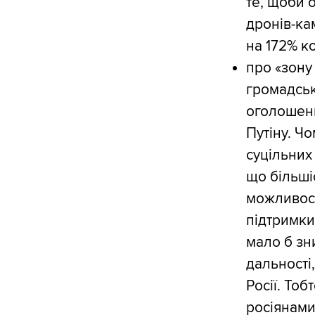
те, щоби 
дронів-ка
на 172% ко
про «зону
громадськ
оголошенн
Путіну. Чо
суцільних
що більші
можливості
підтримки
мало б зн
дальності,
Росії. То
росіянами 