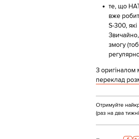
те, що НА
вже робит
S-300, які
Звичайно,
змогу (тоб
регулярно
З оригіналом
переклад розм
Отримуйте найкра
(раз на два тижні