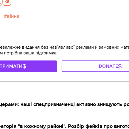
війна
залежне видання без навʼязливої реклами й замовних мате
м потрібна ваша підтримка.
ДТРИМАТИ
DONATE
іцерами: наші спецпризначенці активно знищують ро
аторія "в кожному районі". Розбір фейків про виго