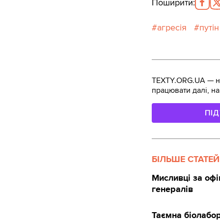
Поширити
:
агресія
путін
TEXTY.ORG.UA — не
працювати далі, на
ПІ
БІЛЬШЕ СТАТЕЙ
Мисливці за оф
генералів
Таємна біолабор