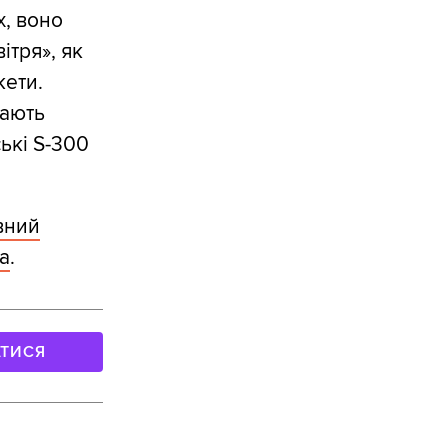
х, воно
ітря», як
кети.
мають
ські S-300
вний
а
.
АТИСЯ