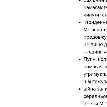
Західний 
намагають
кинути їх
"(триденн
Москві та
продовжую
це лише дв
— єдині, я
Путін, ко
вимагач і
утримуєть
шантажуват
війна зал
середньог
це «чи Мі-