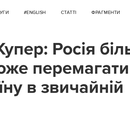
УГИ
#ENGLISH
СТАТТІ
ФРАГМЕНТИ
Купер: Росія бі
оже перемагати
їну в звичайній