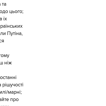
 та
одо цього;
а їх
країнських
ли Путіна,
ся
тому
ш ніж
останні
а рішучості
илі/марні;
байте про