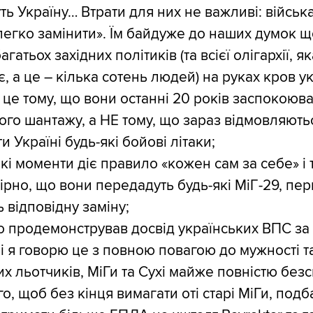
ь Україну… Втрати для них не важливі: війська
егко замінити». Їм байдуже до наших думок щ
агатьох західних політиків (та всієї олігархії, як
є, а це – кілька сотень людей) на руках кров у
е це тому, що вони останні 20 років заспокоюва
ого шантажу, а НЕ тому, що зараз відмовляють
 Україні будь-які бойові літаки;
акі моменти діє правило «кожен сам за себе» і 
рно, що вони передадуть будь-які МіГ-29, пер
 відповідну заміну;
о продемонстрував досвід українських ВПС за 
 і я говорю це з повною повагою до мужності т
их льотчиків, МіГи та Сухі майже повністю безс
го, щоб без кінця вимагати оті старі МіГи, под