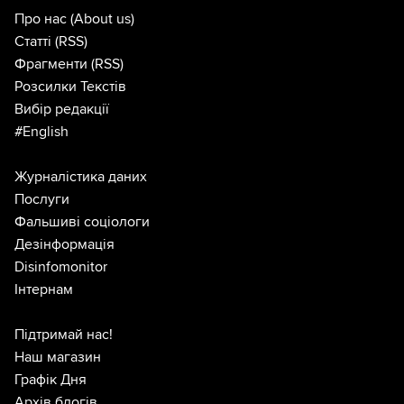
Про нас
(About us)
Статті
(RSS)
Фрагменти
(RSS)
Розсилки Текстів
Вибір редакції
#English
Журналістика даних
Послуги
Фальшиві соціологи
Дезінформація
Disinfomonitor
Інтернам
Підтримай нас!
Наш магазин
Графік Дня
Архів блогів