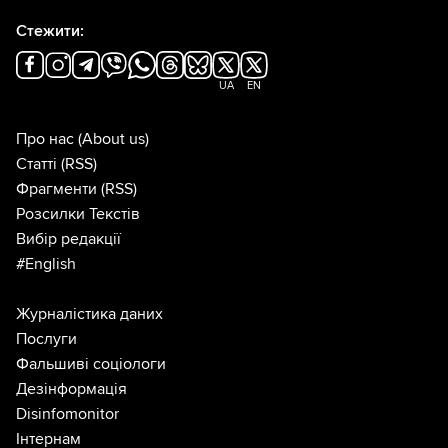
Стежити:
UA
EN
Про нас
(About us)
Статті
(RSS)
Фрагменти
(RSS)
Розсилки Текстів
Вибір редакції
#English
Журналістика даних
Послуги
Фальшиві соціологи
Дезінформація
Disinfomonitor
Інтернам