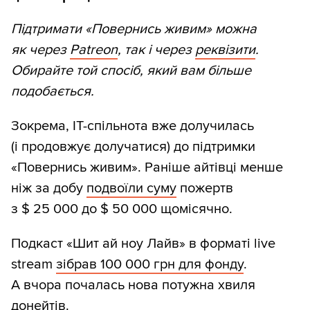
Підтримати «Повернись живим» можна
як через
Patreon
, так і через
реквізити
.
Обирайте той спосіб, який вам більше
подобається.
Зокрема, ІТ-спільнота вже долучилась
(і продовжує долучатися) до підтримки
«Повернись живим». Раніше айтівці менше
ніж за добу
подвоїли суму
пожертв
з $ 25 000 до $ 50 000 щомісячно.
Подкаст «Шит ай ноу Лайв» в форматі live
stream
зібрав 100 000 грн для фонду
.
А вчора почалась нова потужна хвиля
донейтів.