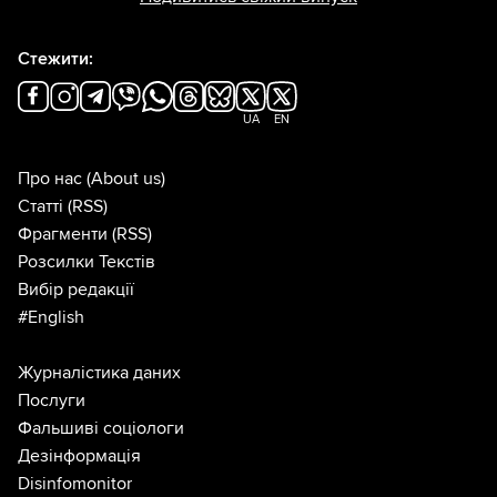
Стежити:
UA
EN
Про нас
(About us)
Статті
(RSS)
Фрагменти
(RSS)
Розсилки Текстів
Вибір редакції
#English
Журналістика даних
Послуги
Фальшиві соціологи
Дезінформація
Disinfomonitor