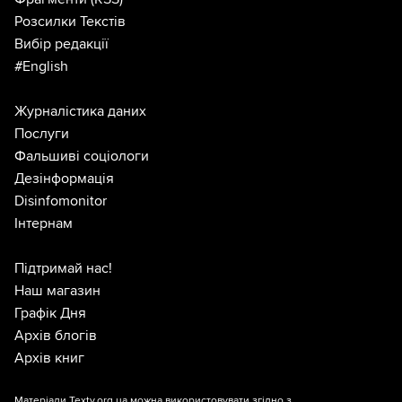
Розсилки Текстів
Вибір редакції
#English
Журналістика даних
Послуги
Фальшиві соціологи
Дезінформація
Disinfomonitor
Інтернам
Підтримай нас!
Наш магазин
Графік Дня
Архів блогів
Архів книг
Матеріали Texty.org.ua можна використовувати згідно з