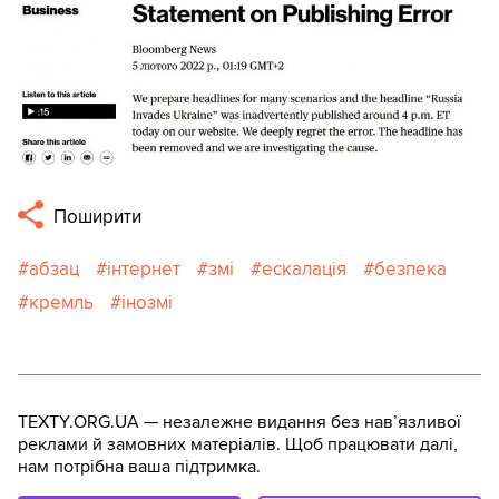
Поширити
абзац
інтернет
змі
ескалація
безпека
кремль
інозмі
TEXTY.ORG.UA — незалежне видання без навʼязливої
реклами й замовних матеріалів. Щоб працювати далі,
нам потрібна ваша підтримка.