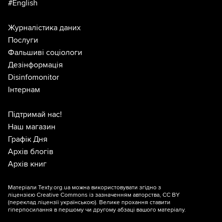
#English
Журналістика даних
Послуги
Фальшиві соціологи
Дезінформація
Disinfomonitor
Інтернам
Підтримай нас!
Наш магазин
Графік Дня
Архів блогів
Архів книг
Матеріали Texty.org.ua можна використовувати згідно з
ліцензією
Creative Commons із зазначенням авторства, CC BY
(переклад ліцензії
українською
). Велике прохання ставити
гіперпосилання в першому чи другому абзаці вашого матеріалу.