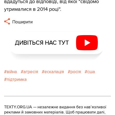
вдадуться до відповіді, від якої "свідомо
утрималися в 2014 році".
Поширити
ДИВІТЬСЯ НАС ТУТ
війна
агресія
ескалація
росія
сша
підтримка
TEXTY.ORG.UA — незалежне видання без навʼязливої
реклами й замовних матеріалів. Щоб працювати далі,