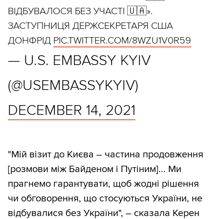
ВІДБУВАЛОСЯ БЕЗ УЧАСТІ 🇺🇦».
ЗАСТУПНИЦЯ ДЕРЖСЕКРЕТАРЯ США
ДОНФРІД
PIC.TWITTER.COM/8WZU1V0R59
— U.S. EMBASSY KYIV
(@USEMBASSYKYIV)
DECEMBER 14, 2021
"Мій візит до Києва – частина продовження
[розмови між Байденом і Путіним]... Ми
прагнемо гарантувати, щоб жодні рішення
чи обговорення, що стосуються України, не
відбувалися без України", – сказала Керен