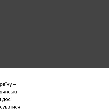
раїну –
адянські
 досі
осуватися