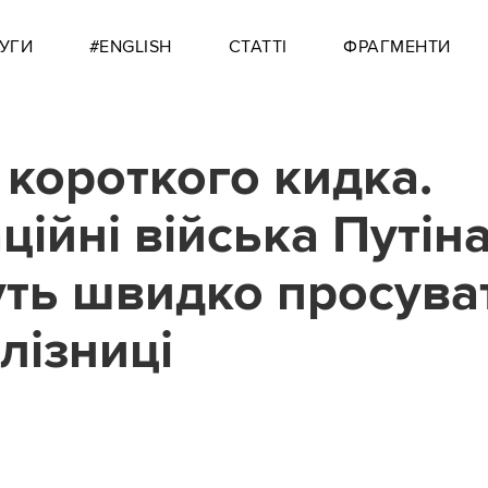
УГИ
#ENGLISH
СТАТТІ
ФРАГМЕНТИ
 короткого кидка.
ційні війська Путін
ть швидко просува
лізниці