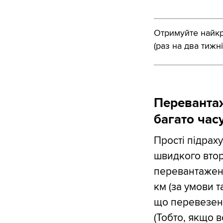
Отримуйте найкра
(раз на два тижні
Перевантаж
багато часу
Прості підрах
швидкого вторг
перевантаженн
км (за умови т
що перевезенн
(Тобто, якщо 