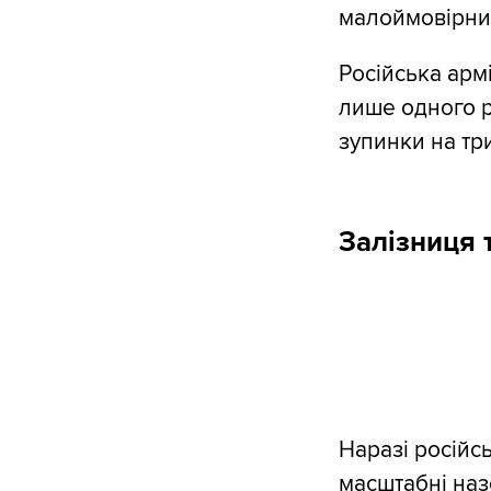
малоймовірни
Російська арм
лише одного р
зупинки на тр
Залізниця т
Наразі російсь
масштабні назе