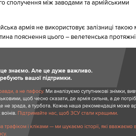
го сполучення між заводами та армійськими
ська армія не використовує залізниці такою 
стина пояснення цього – велетенська протяжніс
и це знаємо. Але це дуже важливо.
отребують вашої підтримки.
авди, а не пафосу.
Ми аналізуємо супутникові знімки, вив
ськовими, щоб чесно сказати, де армія сильна, а де потріб
е не зрада, а турбота. Кожна наша рекомендація може в
 воїнів.
Підтримайте нас, щоб ЗСУ стали кращими.
 трафіком і кліками — ми шукаємо історії, які вважаємо 
су.