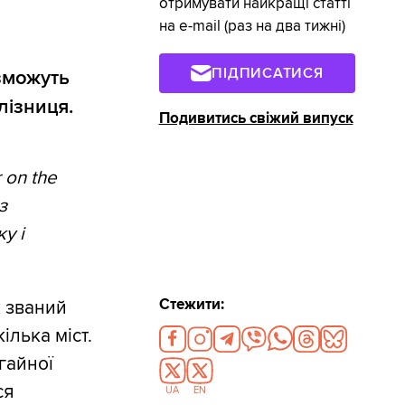
отримувати найкращі статті
на e-mail (раз на два тижні)
ПІДПИСАТИСЯ
 зможуть
лізниця.
Подивитись свіжий випуск
 on the
з
у і
Стежити:
к званий
ілька міст.
гайної
ся
UA
EN