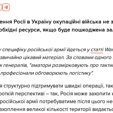
ення Росії в Україну окупаційні війська не
обхідні ресурси, якщо буде пошкоджена за
 специфіку російської армії йдеться у
статті
War
дзвичайно цікавий матеріал. За словами одного 
 генералів, "аматори розмірковують про тактик
е професіонали обговорюють логістику".
я структурно підтримувати швидкі операції, та
роткій перспективі – так, Росія може захопити к
російської армії потребуватиме після цього не
ахоплення великої кількості території видаєть