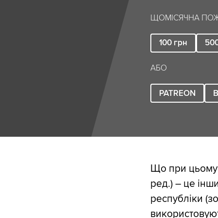
ЩОМІСЯЧНА ПОЖ
100
грн
50
АБО
PATREON
B
Що при цьому 
ред.) – це інш
республіки (з
використовуют