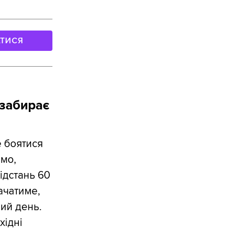
АТИСЯ
 забирає
 боятися
імо,
ідстань 60
начатиме,
лий день.
хідні