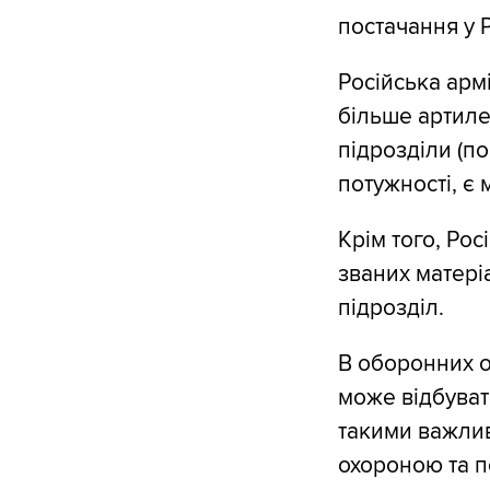
постачання у 
Російська арм
більше артилер
підрозділи (по
потужності, є 
Крім того, Рос
званих матері
підрозділ.
В оборонних о
може відбуват
такими важлив
охороною та п