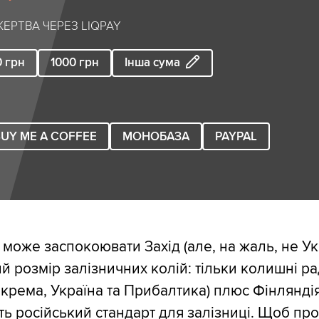
ЕРТВА ЧЕРЕЗ LIQPAY
0
грн
1000
грн
Інша сума
UY ME A COFFEE
МОНОБАЗА
PAYPAL
може заспокоювати Захід (але, на жаль, не Ук
ий розмір залізничних колій: тільки колишні р
окрема, Україна та Прибалтика) плюс Фінляндія
ь російський стандарт для залізниці. Щоб пр