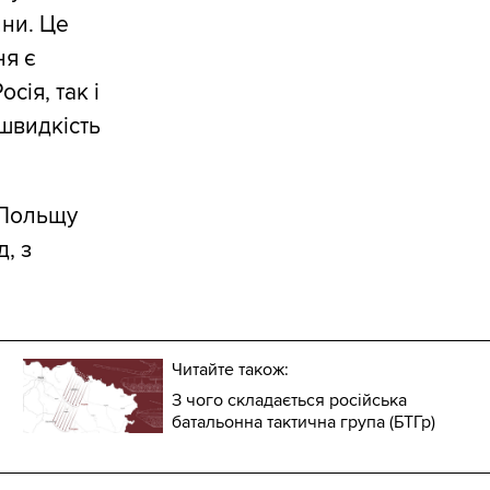
ини. Це
ня є
сія, так і
 швидкість
 Польщу
, з
Читайте також:
З чого складається російська
батальонна тактична група (БТГр)