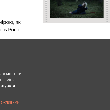
мірою, як
ть Росії.
чаємо звіти,
ні зміни.
рятувати
важливими і