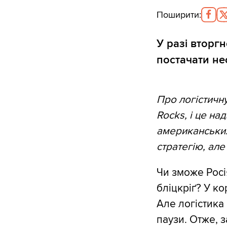
Поширити
:
У разі вторгн
постачати не
Про логістичну
Rocks, і це на
американських
стратегію, ал
Чи зможе Росі
бліцкріґ? У ко
Але логістика 
паузи. Отже, з