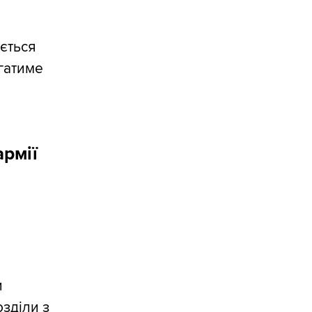
ується
агатиме
армії
и
озділи з