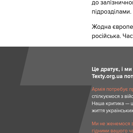
до залізнично
підрозділами.
Жодна європей
російська. Ча
Це дратує, і м
Texty.org.ua п
Армія потребує пр
спілкуємося з вій
Наша критика — ц
життя українських
Ми не женемося за
гідними вашого ча