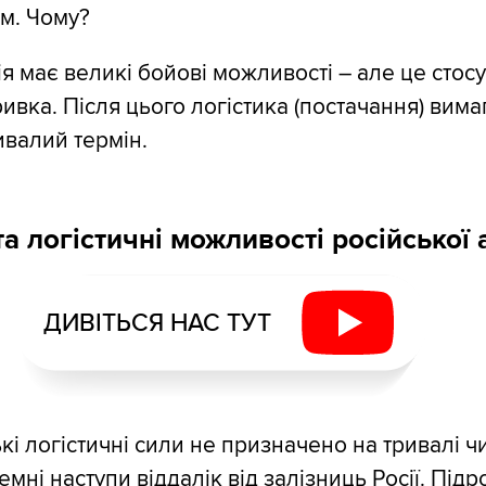
м. Чому?
ія має великі бойові можливості – але це стос
ивка. Після цього логістика (постачання) вим
ивалий термін.
а логістичні можливості російської 
ДИВІТЬСЯ НАС ТУТ
кі логістичні сили не призначено на тривалі ч
мні наступи віддалік від залізниць Росії. Підр