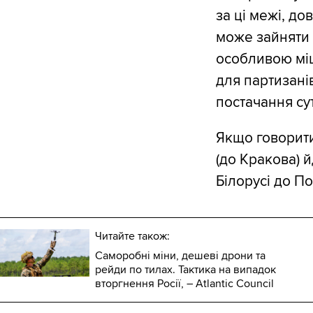
за ці межі, д
може зайняти 
особливою міше
для партизанів
постачання су
Якщо говорити
(до Кракова) й
Білорусі до П
Читайте також:
Саморобні міни, дешеві дрони та
рейди по тилах. Тактика на випадок
вторгнення Росії, – Atlantic Council