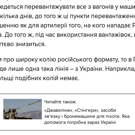
оведеться перевантажувати все з вагонів у маш
кілька днів, до того ж ці пункти перевантажен
нню як для артилерії того, на кого нападає Ро
. До того ж, під час використання вантажівок,
ттєво знизиться.
 про широку колію російського формату, то в
де лише одна така лінія – з України. Наприклад
ольщі подібних колій немає.
Читайте також:
«Джавеліни», «Стінгери», засоби
зв'язку і бронемашини для піхоти. Яка
допомога потрібна зараз Україні