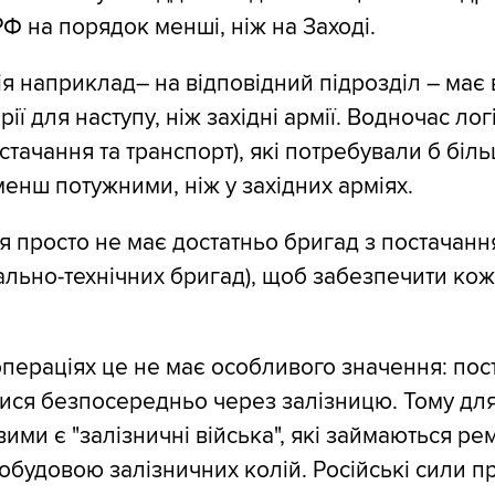
РФ на порядок менші, ніж на Заході.
ія наприклад– на відповідний підрозділ – має 
ії для наступу, ніж західні армії. Водночас лог
стачання та транспорт), які потребували б біль
менш потужними, ніж у західних арміях.
ія просто не має достатньо бригад з постачання
ально-технічних бригад), щоб забезпечити ко
пераціях це не має особливого значення: пос
ися безпосередньо через залізницю. Тому для
ими є "залізничні війська", які займаються ре
обудовою залізничних колій. Російські сили пр