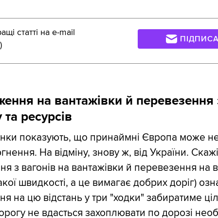
щі статті на e-mail
ПІДПИС
)
ення на вантажівки й перевезення
 та ресурсів
унки показують, що принаймні Європа може не
нення. На відміну, знову ж, від України. Скаж
я з вагонів на вантажівки й перевезення на в
акої швидкості, а це вимагає добрих доріг) оз
я на цю відстань у три "ходки" забиратиме ці
ворогу не вдасться захоплювати по дорозі необ