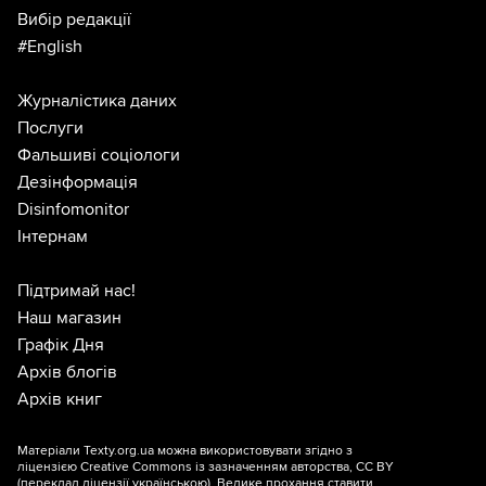
Вибір редакції
#English
Журналістика даних
Послуги
Фальшиві соціологи
Дезінформація
Disinfomonitor
Інтернам
Підтримай нас!
Наш магазин
Графік Дня
Архів блогів
Архів книг
Матеріали Texty.org.ua можна використовувати згідно з
ліцензією
Creative Commons із зазначенням авторства, CC BY
(переклад ліцензії
українською
). Велике прохання ставити