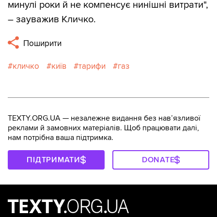
минулі роки й не компенсує нинішні витрати",
– зауважив Кличко.
Поширити
кличко
київ
тарифи
газ
TEXTY.ORG.UA — незалежне видання без навʼязливої
реклами й замовних матеріалів. Щоб працювати далі,
нам потрібна ваша підтримка.
ПІДТРИМАТИ
DONATE