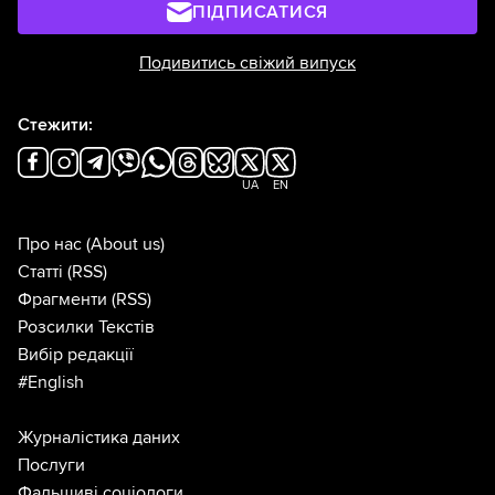
ПІДПИСАТИСЯ
Подивитись свіжий випуск
Стежити:
UA
EN
Про нас
(About us)
Статті
(RSS)
Фрагменти
(RSS)
Розсилки Текстів
Вибір редакції
#English
Журналістика даних
Послуги
Фальшиві соціологи