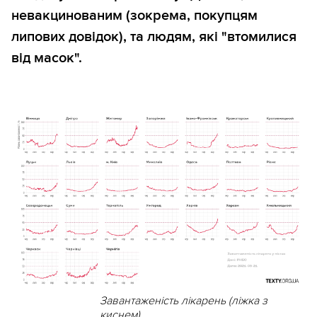
невакцинованим (зокрема, покупцям
липових довідок), та людям, які "втомилися
від масок".
Завантаженість лікарень (ліжка з
киснем)