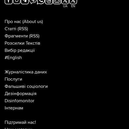
UA
EN
Про нас
(About us)
Статті
(RSS)
Фрагменти
(RSS)
Розсилки Текстів
Вибір редакції
#English
Журналістика даних
Послуги
Фальшиві соціологи
Дезінформація
Disinfomonitor
Інтернам
Підтримай нас!