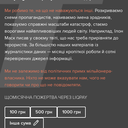
Ми робимо те, на що не наважуються інші.
Розкриваємо
схеми пропагандистів, називаємо імена зрадників,
показуємо справжні масштаби катастроф, стаємо
ворогами найвпливовіших людей світу. Наприклад, Ілон
Маск писав у своєму твіті, що нас треба прирівняти до
терористів. За більшістю наших матеріалів із
журналістики даних — місяці кропіткої роботи й сотні
перевірених джерел інформації.
Ми не залежимо від політичних примх мільйонера-
власника. Ніхто не може вказувати нам, чого не
говорити чи про що не повідомляти.
ЩОМІСЯЧНА ПОЖЕРТВА ЧЕРЕЗ LIQPAY
100
грн
500
грн
1000
грн
Інша сума