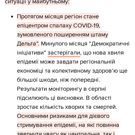
ситуації у майбутньому:
Протягом місяця регіон стане
епіцентром спалаху COVID-19,
зумовленого поширенням штаму
Дельта”.
Минулого місяця “Демократичні
ініціативи”
застерігали
, що нова хвиля
епідемії може завдати регіональній
економіці та колективному здоров’ю ще
більшої шкоди, ніж попередні.
Результати моніторингу в серпні
підсилюють ці висновки. В області
зростає кількість хворих та смертей.
Основними ризиками для дієвого
стримування епідемії, на які повинна
звернути увагу як центральна, так і