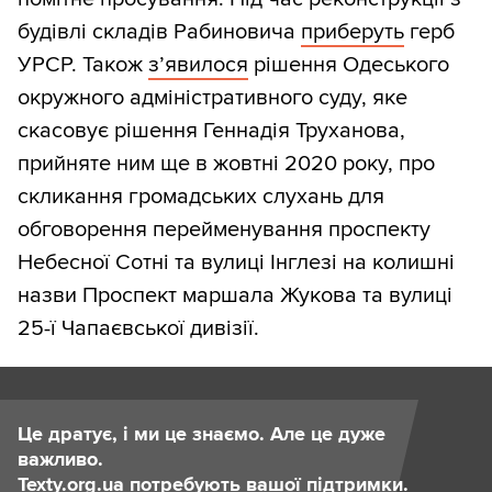
будівлі складів Рабиновича
приберуть
герб
УРСР. Також
з’явилося
рішення Одеського
окружного адміністративного суду, яке
скасовує рішення Геннадія Труханова,
прийняте ним ще в жовтні 2020 року, про
скликання громадських слухань для
обговорення перейменування проспекту
Небесної Сотні та вулиці Інглезі на колишні
назви Проспект маршала Жукова та вулиці
25-ї Чапаєвської дивізії.
Це дратує, і ми це знаємо. Але це дуже
важливо.
Texty.org.ua потребують вашої підтримки.