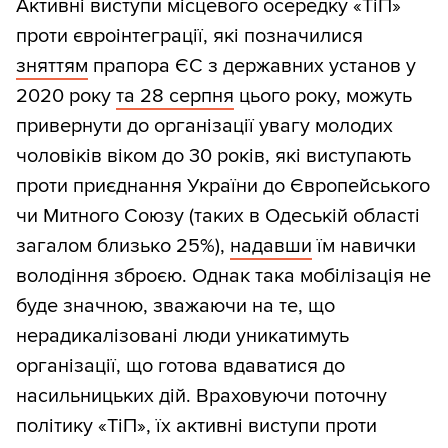
Активні виступи місцевого осередку «ТіП»
проти євроінтеграції, які позначилися
зняттям
прапора ЄС з державних установ у
2020 року
та 28 серпня
цього року, можуть
привернути до організації увагу молодих
чоловіків віком до 30 років, які виступають
проти приєднання України до Європейського
чи Митного Союзу (таких в Одеській області
загалом близько 25%),
надавши
їм навички
володіння зброєю. Однак така мобілізація не
буде значною, зважаючи на те, що
нерадикалізовані люди уникатимуть
організації, що готова вдаватися до
насильницьких дій. Враховуючи поточну
політику «ТіП», їх активні виступи проти