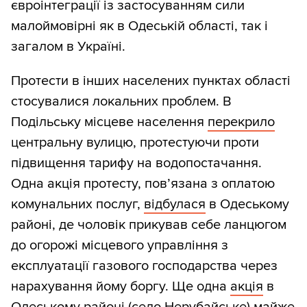
євроінтеграції із застосуванням сили
малоймовірні як в Одеській області, так і
загалом в Україні.
Протести в інших населених пунктах області
стосувалися локальних проблем. В
Подільську місцеве населення
перекрило
центральну вулицю, протестуючи проти
підвищення тарифу на водопостачання.
Одна акція протесту, пов’язана з оплатою
комунальних послуг,
відбулася
в Одеському
районі, де чоловік прикував себе ланцюгом
до огорожі місцевого управління з
експлуатації газового господарства через
нарахування йому боргу. Ще одна
акція
в
Одеському районі (село Нерубайське) майже