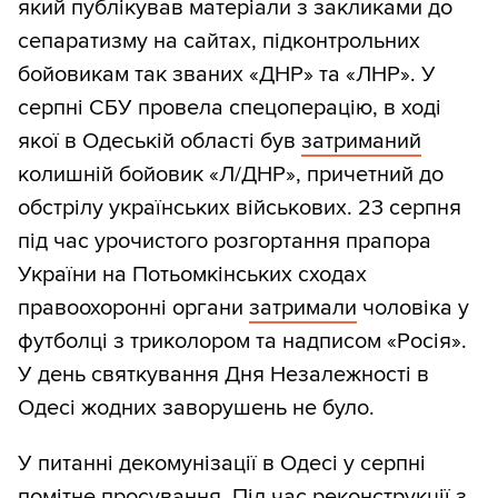
який публікував матеріали з закликами до
сепаратизму на сайтах, підконтрольних
бойовикам так званих «ДНР» та «ЛНР». У
серпні СБУ провела спецоперацію, в ході
якої в Одеській області був
затриманий
колишній бойовик «Л/ДНР», причетний до
обстрілу українських військових. 23 серпня
під час урочистого розгортання прапора
України на Потьомкінських сходах
правоохоронні органи
затримали
чоловіка у
футболці з триколором та надписом «Росія».
У день святкування Дня Незалежності в
Одесі жодних заворушень не було.
У питанні декомунізації в Одесі у серпні
помітне просування. Під час реконструкції з