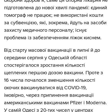
охорони здоров’я, саме ця опорна лікарня не
підготовлена до нової хвилі пандемії: єдиний
томограф не працює; не використані кошти
за субвенцією, які, зокрема, йдуть на засоби
захисту медичного персоналу; існує
проблема із забезпеченням ліжок киснем.
Від старту масової вакцинації в липні й до
середини серпня у Одеській області
спостерігалося зростання кількості
щеплених першою дозою вакцини. Проте з
16 числа почалося зменшення кількості
охочих вакцинуватися від COVID-19,
імовірно, через припинення вакцинації
американськими вакцинами Pfizer і Moderna.
У самій Одесі з 20-тих чисел у центрах