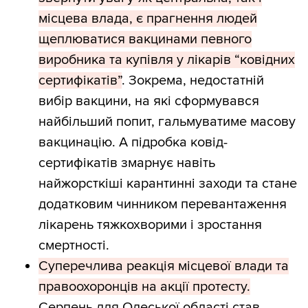
місцева влада, є прагнення людей
щеплюватися вакцинами певного
виробника та купівля у лікарів “ковідних
сертифікатів”
. Зокрема, недостатній
вибір вакцини, на які сформувався
найбільший попит, гальмуватиме масову
вакцинацію. А підробка ковід-
сертифікатів змарнує навіть
найжорсткіші карантинні заходи та стане
додатковим чинником перевантаження
лікарень тяжкохворими і зростання
смертності.
Суперечлива реакція місцевої влади та
правоохоронців на акції протесту.
Серпень для Одеської області став