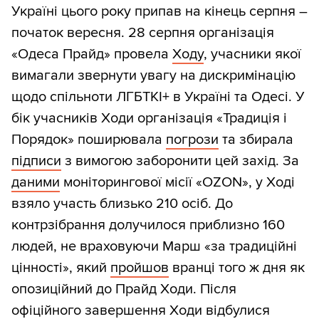
Україні цього року припав на кінець серпня –
початок вересня. 28 серпня організація
«Одеса Прайд» провела
Ходу
, учасники якої
вимагали звернути увагу на дискримінацію
щодо спільноти ЛГБТКІ+ в Україні та Одесі. У
бік учасників Ходи організація «Традиція і
Порядок» поширювала
погрози
та збирала
підписи
з вимогою заборонити цей захід. За
даними
моніторингової місії «OZON», у Ході
взяло участь близько 210 осіб. До
контрзібрання долучилося приблизно 160
людей, не враховуючи Марш «за традиційні
цінності», який
пройшов
вранці того ж дня як
опозиційний до Прайд Ходи. Після
офіційного завершення Ходи
відбулися