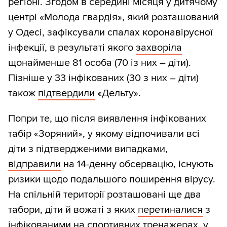
регіоні. Згодом в середині місяця у дитячому
центрі «Молода гвардія», який розташований
у Одесі, зафіксували спалах коронавірусної
інфекції, в результаті якого
захворіла
щонайменше 81 особа (70 із них – діти).
Пізніше у 33 інфікованих (30 з них – діти)
також
підтвердили
«Дельту».
Попри те, що після виявлення інфікованих
табір «Зоряний», у якому відпочивали всі
діти з підтвердженими випадками,
відправили
на 14-денну обсервацію, існують
ризики щодо подальшого поширення вірусу.
На спільній території розташовані ще два
табори, діти й вожаті з яких
перетиналися
з
інфікованими на спортивних тренажерах, у