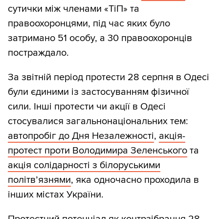
сутички між членами «ТіП» та
правоохоронцями, під час яких було
затримано 51 особу, а 30 правоохоронців
постраждало.
За звітній період протести 28 серпня в Одесі
були єдиними із застосуванням фізичної
сили. Інші протести чи акції в Одесі
стосувалися загальнонаціональних тем:
автопробіг до Дня Незалежності
,
акція-
протест проти Володимира Зеленського
та
акція солідарності з білоруськими
політв’язнями
, яка одночасно проходила в
інших містах України.
Протестний потенціал як контрзібрання 28