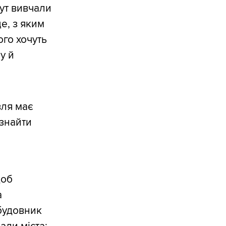
тут вивчали
е, з яким
ого хочуть
у й
вля має
знайти
щоб
а
абудовник