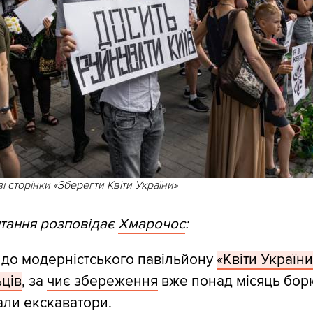
і сторінки «Зберегти Квіти України»
итання розповідає
Хмарочос
:
я до модерністського павільйону
«Квіти України
ьців
, за
чиє збереження
вже понад місяць бор
хали екскаватори.