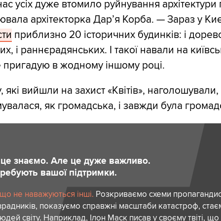
ас усіх дуже втомило руйнування архітектури
ювала архітекторка Дар’я Корба. — Зараз у Киє
сти
приблизно 20 історичних будинків: і дорев
их, і раннєрадянських. І такої навали на київсь
 пригадую в жодному іншому році.
 які вийшли на захист «Квітів», наголошували,
мувалася, як громадська, і завжди була громад
и це знаємо. Але це дуже важливо.
отребують вашої підтримки.
 що не наважуються інші.
Розкриваємо схеми пропагандист
зрадників, показуємо справжні масштаби катастроф, ста
дей світу. Наприклад, Ілон Маск писав у своєму твіті, що