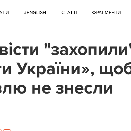
УГИ
#ENGLISH
СТАТТІ
ФРАГМЕНТИ
вісти "захопили
ти України», що
влю не знесли