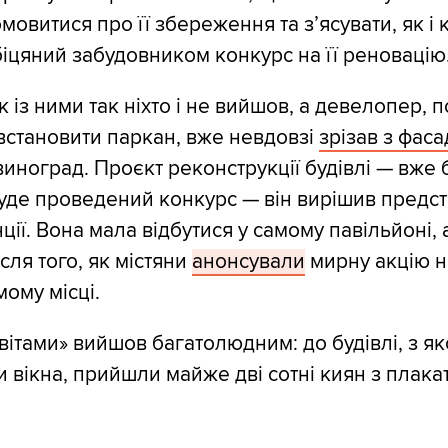
омовитися про її збереження та з’ясувати, як і 
біцяний забудовником конкурс на її реновацію
ок із ними так ніхто і не вийшов, а девелопер,
становити паркан, вже невдовзі
зрізав з фаса
виноград. Проєкт реконструкції будівлі — вже 
буде проведений конкурс — він вирішив предст
ії. Вона мала відбутися у самому павільйоні, 
сля того, як містяни
анонсували
мирну акцію н
мому місці.
вітами» вийшов багатолюдним: до будівлі, з як
и вікна, прийшли майже дві сотні киян з плака