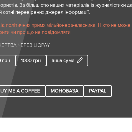
ористів. За більшістю наших матеріалів із журналістики да
й сотні перевірених джерел інформації.
ід політичних примх мільйонера-власника. Ніхто не може
рити чи про що не повідомляти.
ЕРТВА ЧЕРЕЗ LIQPAY
0
грн
1000
грн
Інша сума
UY ME A COFFEE
МОНОБАЗА
PAYPAL