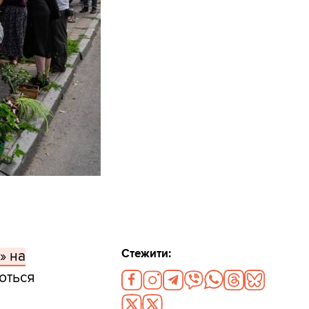
Стежити:
» на
ються