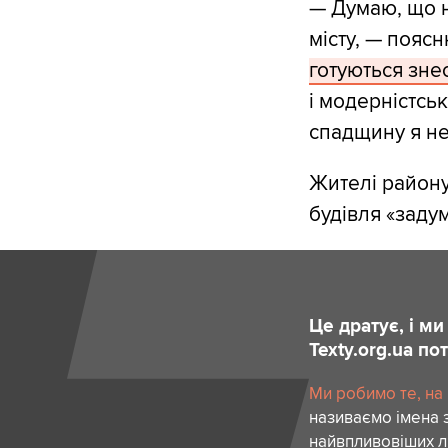
— Думаю, що н
місту, — поясн
готуються зне
і модерністськ
спадщину я не
Жителі району,
будівля «заду
Це дратує, і м
Texty.org.ua п
Ми робимо те, на
називаємо імена 
найвпливовіших лю