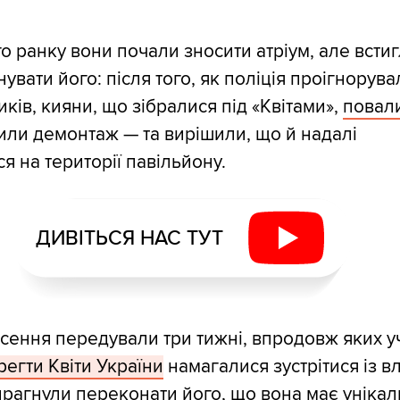
о ранку вони почали зносити атріум, але всти
увати його: після того, як поліція проігнорув
ків, кияни, що зібралися під «Квітами»,
повал
нили демонтаж — та вирішили, що й надалі
я на території павільйону.
ДИВІТЬСЯ НАС ТУТ
есення передували три тижні, впродовж яких 
регти Квіти України
намагалися зустрітися із 
 прагнули переконати його, що вона має унікал