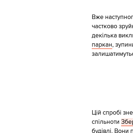
Вже наступног
частково зруйн
декілька викли
паркан
, зупи
залишатимутьс
Цій спробі зн
спільноти
Збе
будівлі. Вони