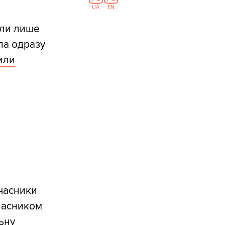
UA
EN
гли лише
ала одразу
или
учасники
власником
ьну