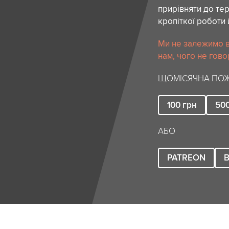
прирівняти до тер
кропіткої роботи 
Ми не залежимо в
нам, чого не гово
ЩОМІСЯЧНА ПОЖ
100
грн
50
АБО
PATREON
B