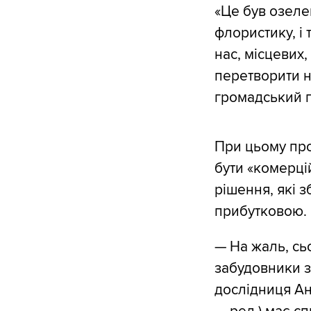
«Це був озелен
флористику, і 
нас, місцевих,
перетворити н
громадський п
При цьому про
бути «комерці
рішення, які з
прибутковою.
— На жаль, сь
забудовники з
дослідниця Ан