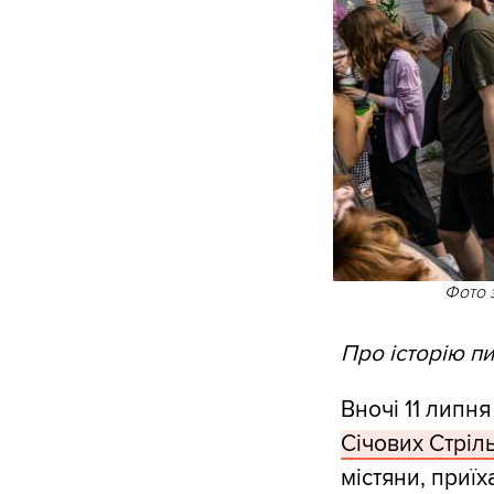
Фото з
Про історію п
Вночі 11 липн
Січових Стріл
містяни, приї