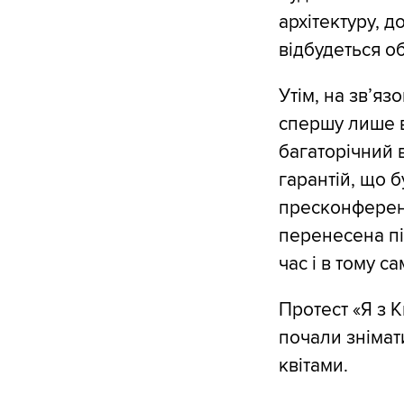
архітектуру, д
відбудеться о
Утім, на зв’яз
спершу лише в
багаторічний 
гарантій, що 
пресконференц
перенесена пі
час і в тому са
Протест «Я з К
почали знімат
квітами.