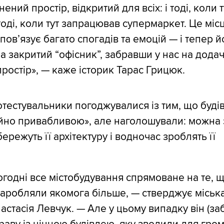
ений простір, відкритий для всіх: і тоді, коли 
тоді, коли тут запрацював супермаркет. Це місц
 пов’язує багато спогадів та емоцій — і тепер й
а закритий “офісник”, забравши у нас на додач
ростір», — каже історик Тарас Грицюк.
тестувальники погоджувалися із тим, що буді
йно привабливою», але наголошували: можна 
бережуть її архітектуру і водночас зроблять її
огодні все містобудування спрямоване на те, 
аробляли якомога більше, — стверджує міськ
астасія Левчук. — Але у цьому випадку він (з