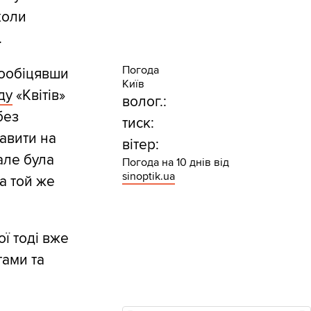
коли
.
Погода
 пообіцявши
Київ
ду
«Квітів»
волог.:
без
тиск:
авити на
вітер:
але була
Погода на 10 днів від
sinoptik.ua
а той же
ої тоді вже
тами та