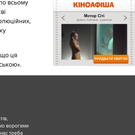
 по всьому
ві
олюційних,
ку
 що ця
ською».
ів,
ємо ворогами
 нас треба