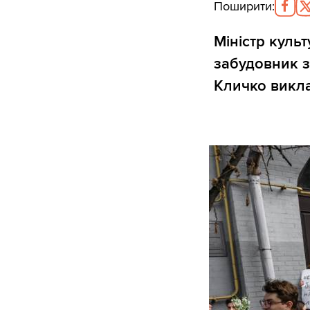
Поширити
:
Міністр куль
забудовник з
Кличко викла