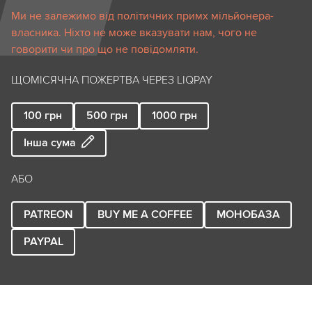
Ми не залежимо від політичних примх мільйонера-
власника. Ніхто не може вказувати нам, чого не
говорити чи про що не повідомляти.
ЩОМІСЯЧНА ПОЖЕРТВА ЧЕРЕЗ LIQPAY
100
грн
500
грн
1000
грн
Інша сума
АБО
PATREON
BUY ME A COFFEE
МОНОБАЗА
PAYPAL