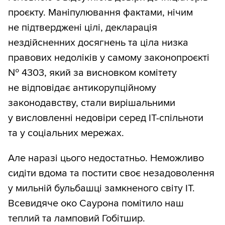
проєкту. Маніпулювання фактами, нічим
не підтверджені цілі, декларація
нездійсненних досягнень та ціла низка
правових недоліків у самому законопроєкті
№ 4303, який за висновком комітету
не відповідає антикорупційному
законодавству, стали вирішальними
у висловленні недовіри серед ІТ-спільноти
та у соціальних мережах.
Але наразі цього недостатньо. Неможливо
сидіти вдома та постити своє незадоволення
у мильній бульбашці замкненого світу ІТ.
Всевидяче око Саурона помітило наш
теплий та ламповий Гобітшир.