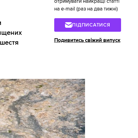
отримувати найкращі статті
на e-mail (раз на два тижні)
и
ПІДПИСАТИСЯ
ищених
Подивитись свіжий випуск
ашестя