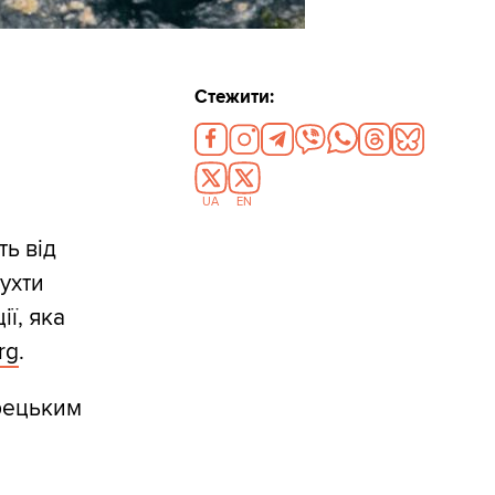
Стежити:
UA
EN
ть від
ухти
ї, яка
rg
.
урецьким