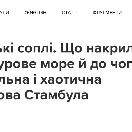
УГИ
#ENGLISH
СТАТТІ
ФРАГМЕНТИ
кі соплі. Що накри
рове море й до чо
льна і хаотична
ова Стамбула
0