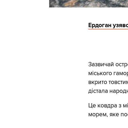
Ердоган узявс
Зазвичай остр
міського гамо
вкрито товсти
дістала народн
Це ковдра з м
морем, яке по