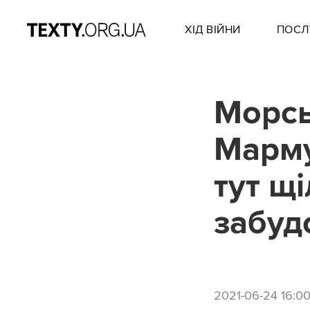
ХІД ВІЙНИ
ПОСЛ
Морсь
Марму
тут щі
забуд
2021-06-24 16:0