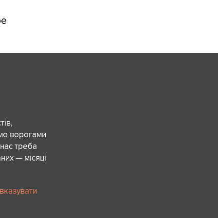
ре
ів,
ємо ворогами
 нас треба
них — місяці
 вказувати