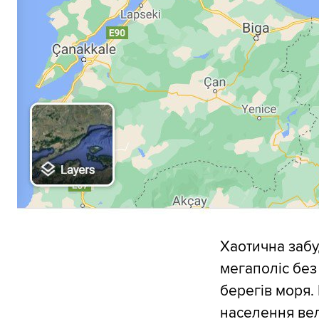
Хаотична забу
мегаполіс без
берегів моря.
населення вел