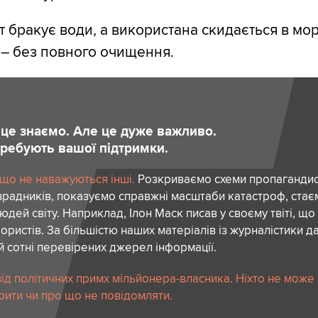
ут бракує води, а використана скидається в мо
 – без повного очищення.
и це знаємо. Але це дуже важливо.
отребують вашої підтримки.
 що не наважуються інші.
Розкриваємо схеми пропагандист
зрадників, показуємо справжні масштаби катастроф, ста
дей світу. Наприклад, Ілон Маск писав у своєму твіті, що
ористів. За більшістю наших матеріалів із журналістики да
й сотні перевірених джерел інформації.
ід політичних примх мільйонера-власника. Ніхто не може
рити чи про що не повідомляти.