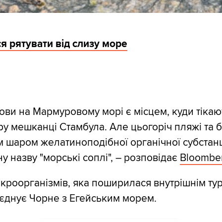
я рятувати від слизу море
ови на Мармуровому морі є місцем, куди тікаю
ру мешканці Стамбула. Але цьогоріч пляжі та б
м шаром желатиноподібної органічної субстанці
у назву "морські соплі", – розповідає
Bloombe
ікроорганізмів, яка поширилася внутрішнім т
єднує Чорне з Егейським морем.