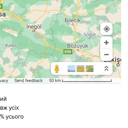
кий
вж усіх
0% усього