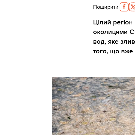
Поширити
:
Цілий регіон
околицями С
вод, яке зли
того, що вже