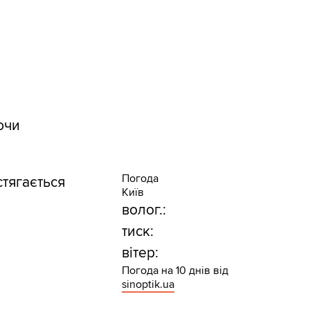
ючи
Погода
стягається
Київ
волог.:
тиск:
вітер:
Погода на 10 днів від
sinoptik.ua