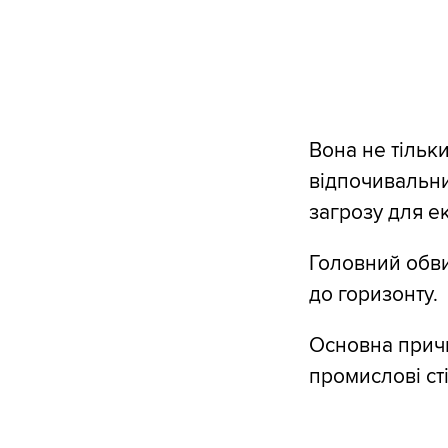
Вона не тільк
відпочивальни
загрозу для ек
Головний обви
до горизонту.
Основна причи
промислові сті