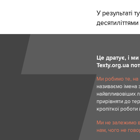
У результаті т
десятиліттями
Це дратує, і м
Texty.org.ua п
Ми робимо те, на
називаємо імена 
найвпливовіших лю
прирівняти до тер
кропіткої роботи 
Ми не залежимо в
нам, чого не гово