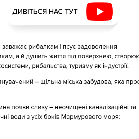
ДИВІТЬСЯ НАС ТУТ
и заважає рибалкам і псує задоволення
кам, а й душить життя під поверхнею, створю
осистеми, рибальства, туризму як індустрії.
нувачений – щільна міська забудова, яка про
на появи слизу – неочищені каналізаційні та
чні води з усіх боків Мармурового моря: