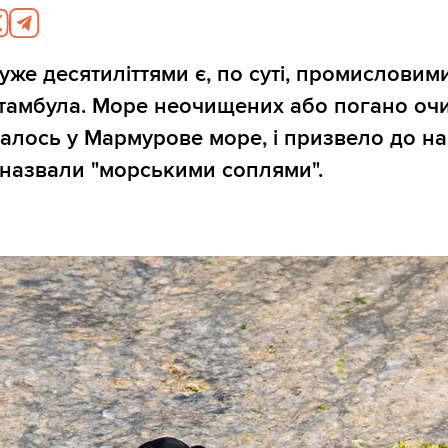
 уже десятиліттями є, по суті, промисловим
тамбула. Море неочищених або погано оч
валось у Мармурове море, і призвело до н
 назвали "морськими соплями".