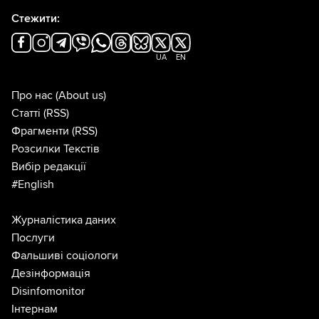
Стежити:
UA
EN
Про нас
(About us)
Статті
(RSS)
Фрагменти
(RSS)
Розсилки Текстів
Вибір редакції
#English
Журналістика даних
Послуги
Фальшиві соціологи
Дезінформація
Disinfomonitor
Інтернам