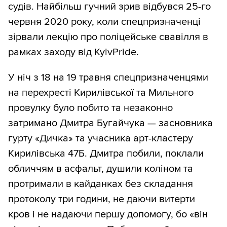
судів. Найбільш гучний зрив відбувся 25-го
червня 2020 року, коли спецпризначенці
зірвали лекцію про поліцейське свавілля в
рамках заходу від KyivPride.
У ніч з 18 на 19 травня спецпризначенцями
на перехресті Кирилівської та Мильного
провулку було побито та незаконно
затримано Дмитра Бугайчука — засновника
гурту «Дичка» та учасника арт-кластеру
Кирилівська 47Б. Дмитра побили, поклали
обличчям в асфальт, душили коліном та
протримали в кайданках без складання
протоколу три години, не даючи витерти
кров і не надаючи першу допомогу, бо «він