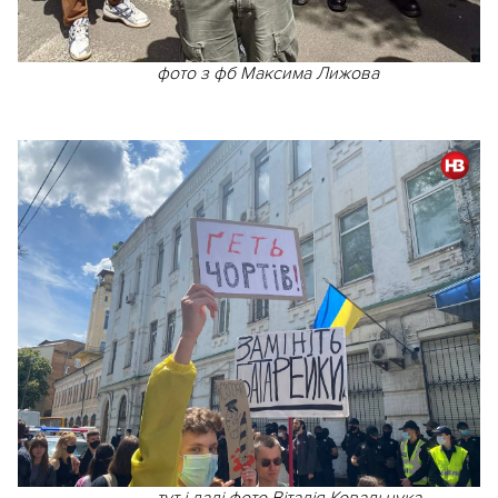
фото з фб Максима Лижова
тут і далі фото Віталія Ковальчука