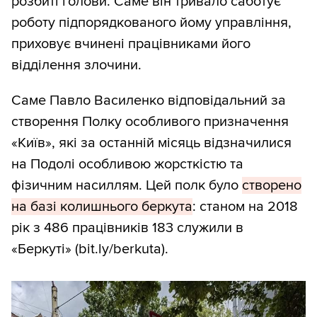
розбиті голови. Саме він тривало саботує
роботу підпорядкованого йому управління,
приховує вчинені працівниками його
відділення злочини.
Саме Павло Василенко відповідальний за
створення Полку особливого призначення
«Київ», які за останній місяць відзначилися
на Подолі особливою жорсткістю та
фізичним насиллям. Цей полк було
створено
на базі колишнього беркута
: станом на 2018
рік з 486 працівників 183 служили в
«Беркуті» (bit.ly/berkuta).