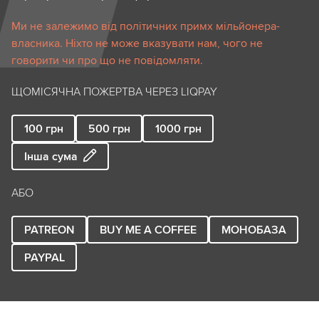
Ми не залежимо від політичних примх мільйонера-
власника. Ніхто не може вказувати нам, чого не
говорити чи про що не повідомляти.
ЩОМІСЯЧНА ПОЖЕРТВА ЧЕРЕЗ LIQPAY
100
грн
500
грн
1000
грн
Інша сума
АБО
PATREON
BUY ME A COFFEE
МОНОБАЗА
PAYPAL