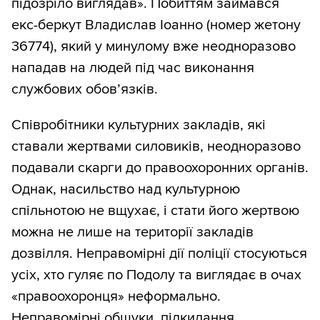
підозріло виглядав». Побиттям займався
екс-беркут Владислав Іоанно (номер жетону
36774), який у минулому вже неодноразово
нападав на людей під час виконання
службових обов’язків.
Співробітники культурних закладів, які
ставали жертвами силовиків, неодноразово
подавали скарги до правоохоронних органів.
Однак, насильство над культурною
спільнотою не вщухає, і стати його жертвою
можна не лише на території закладів
дозвілля. Неправомірні дії поліції стосуються
усіх, хто гуляє по Подолу та виглядає в очах
«правоохоронця» неформально.
Неправомірні обшуки, підкидання