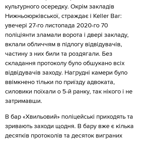
культурного осередку. Окрім закладів
Нижньоюрківської, страждає і Keller Bar:
увечері 27-го листопада 2020-го 70
поліціянти зламали ворота і двері закладу,
вклали обличчям в підлогу відвідувачів,
частину з них били та роздягали. Без
складання протоколу було обшукано всіх
відвідувачів заходу. Нагрудні камери було
ввімкнено тільки по приїзду адвоката,
силовики поїхали о 5-й ранку, так нікого і не
затримавши.
В бар «Хвильовий» поліцейські приходять та
зривають заходи щодня. В бару вже є кілька
десятків протоколів та десяток виграних