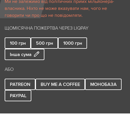
Ми не залежимо від політичних примх мільйонера-
власника. Ніхто не може вказувати нам, чого не
говорити чи про що не повідомляти.
ЩОМІСЯЧНА ПОЖЕРТВА ЧЕРЕЗ LIQPAY
100
грн
500
грн
1000
грн
Інша сума
АБО
PATREON
BUY ME A COFFEE
МОНОБАЗА
PAYPAL