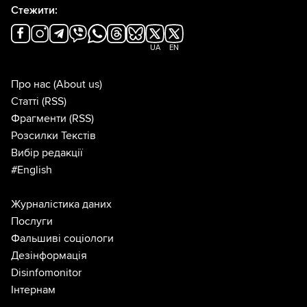
Стежити:
UA
EN
Про нас
(About us)
Статті
(RSS)
Фрагменти
(RSS)
Розсилки Текстів
Вибір редакції
#English
Журналістика даних
Послуги
Фальшиві соціологи
Дезінформація
Disinfomonitor
Інтернам