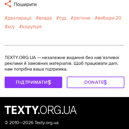
Поширити
декларації
влада
суд
регіони
вибори-20
ксу
корупція
TEXTY.ORG.UA — незалежне видання без навʼязливої
реклами й замовних матеріалів. Щоб працювати далі,
нам потрібна ваша підтримка.
ПІДТРИМАТИ
DONATE
©
2010—2026 Texty.org.ua