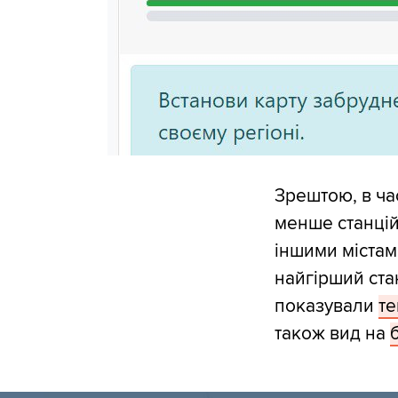
Зрештою, в ча
менше станцій
іншими містам
найгірший стан
показували
те
також вид на