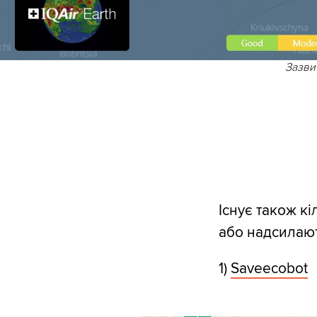
Зазви
Існує також кі
або надсилают
1)
Saveecobot