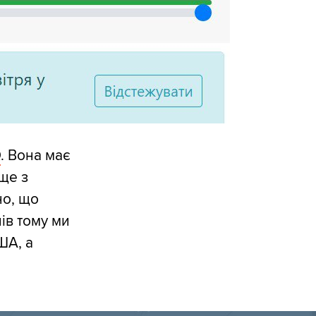
Q
. Вона має
ще з
но, що
ів тому ми
ША, а