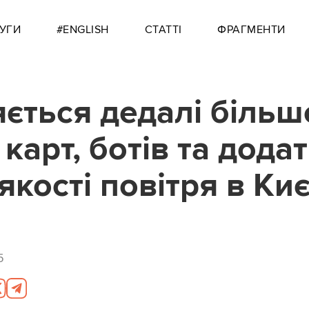
УГИ
#ENGLISH
СТАТТІ
ФРАГМЕНТИ
яється дедалі більш
карт, ботів та додат
якості повітря в Киє
5