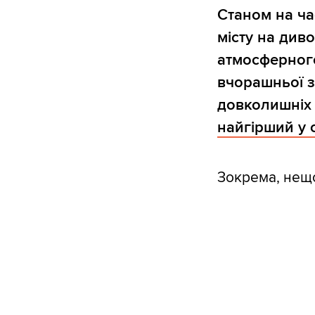
Станом на ча
місту на див
атмосферного
вчорашньої з
довколишніх
найгірший у с
Зокрема, нещ