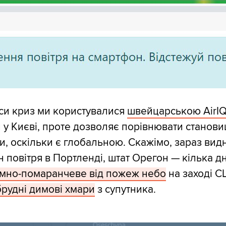
си криз ми користувалися
швейцарською AirI
 у Києві, проте дозволяє порівнювати станови
и, оскільки є глобальною. Скажімо, зараз вид
 повітря в Портленді, штат Орегон — кілька дн
мно-помаранчеве від пожеж небо
на заході С
брудні димові хмари
з супутника.