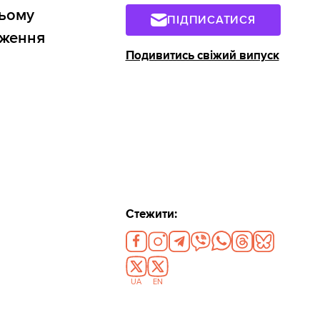
сьому
ПІДПИСАТИСЯ
дження
Подивитись свіжий випуск
Стежити:
UA
EN