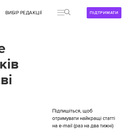
ВИБІР РЕДАКЦІЇ
ПІДТРИМАТИ
е
ків
ві
Підпишіться, щоб
отримувати найкращі статті
на e-mail (раз на два тижні)