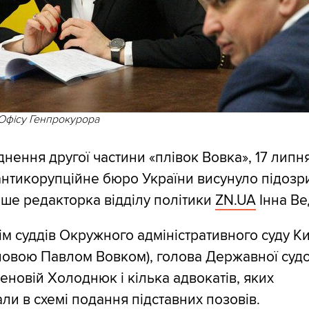
Офісу Генпрокурора
нення другої частини «плівок Вовка», 17 липня
нтикорупційне бюро України висунуло підозри
ише редакторка відділу політики
ZN.UA
Інна Ве
сім суддів Окружного адміністративного суду К
ловою Павлом Вовком), голова Державної судо
Зеновій Холоднюк і кілька адвокатів, яких
ли в схемі подання підставних позовів.