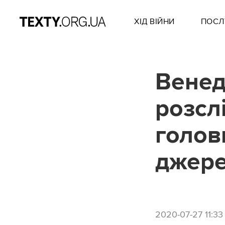
ХІД ВІЙНИ
ПОСЛ
Венед
розсл
голов
джер
2020-07-27 11:33