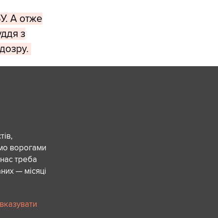
У. А отже
ддя з
ідозру.
ів,
ємо ворогами
 нас треба
них — місяці
 вказувати