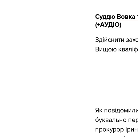
Суддю Вовка 
(+АУДІО)
Здійснити за
Вищою кваліфі
Як повідомил
буквально пер
прокурор Ірин