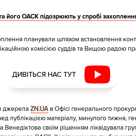
та його ОАСК підозрюють у спробі захопленн
хоплення планували шляхом встановлення кон
каційною комісією суддів та Вищою радою пр
ДИВІТЬСЯ НАС ТУТ
и джерела
ZN.UA
в Офісі генерального прокур
ед публікацією матеріалу, минулого тижня, г
а Венедіктова своїм рішенням ліквідувала гру