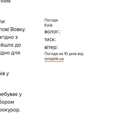
упник
Погода
ли
Київ
лові Вовку.
волог.:
згідно з
тиск:
рейшло до
вітер:
ідно для
Погода на 10 днів від
sinoptik.ua
ів у
ребуває у
ибором
рокурор.