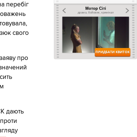
на перебіг
новажень
товувала,
зюк свого
заяву про
изначений
сить
єм
СК дають
 проти
згляду