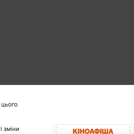
 цього
і зміни