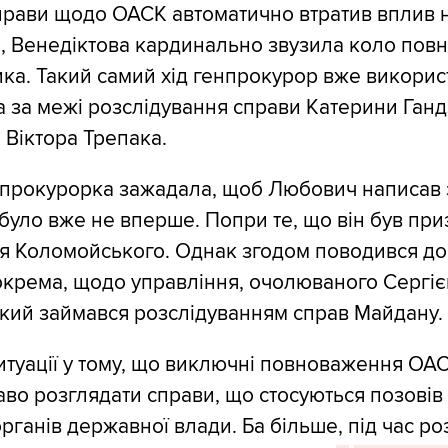
справи щодо ОАСК автоматично втратив вплив 
, Венедіктова кардинально звузила коло пов
ика. Такий самий хід генпрокурор вже викорис
 за межі розслідування справи Катерини Ганд
 Віктора Трепака.
нпрокурорка зажадала, щоб Любович написав 
е було вже не вперше. Попри те, що він був пр
ря Коломойського. Однак згодом поводився до
крема, щодо управління, очолюваного Сергі
кий займався розслідуванням справ Майдану.
итуації у тому, що виключні повноваження ОА
аво розглядати справи, що стосуються позовів
рганів державної влади. Ба більше, під час ро