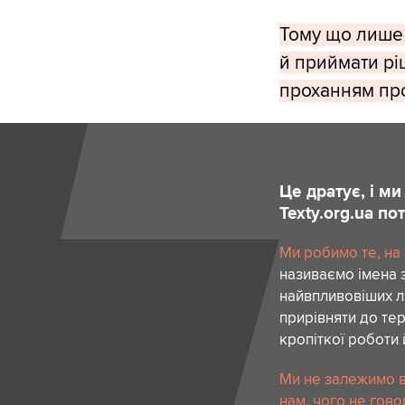
Тому що лише 
й приймати рі
проханням про
Це дратує, і м
Texty.org.ua п
Ми робимо те, на
називаємо імена 
найвпливовіших лю
прирівняти до тер
кропіткої роботи 
Ми не залежимо в
нам, чого не гово