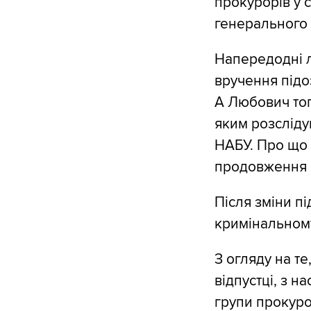
прокурорів у 
генерального
Напередодні л
вручення підо
А Любович тог
яким розсліду
НАБУ. Про що 
продовження н
Після зміни пі
кримінальном
З огляду на т
відпустці, з 
групи прокуро