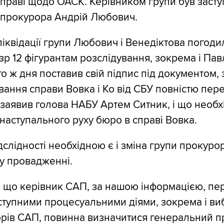
справі щодо ОАСК. Керівником групи був заст
 прокурора Андрій Любович.
іквідації групи Любович і Венедіктова погоди
зр 12 фігурантам розслідування, зокрема і Пав
о ж дня поставив свій підпис під документом, 
вання справи Вовка і Ко від СБУ повністю пе
заявив голова НАБУ Артем Ситник, і що необх
аступального руху бюро в справі Вовка.
дслідності необхідною є і зміна групи прокурор
у провадженні.
е, що керівник САП, за нашою інформацією, пе
наступними процесуальними діями, зокрема і в
рів САП, повинна визначитися генеральний п