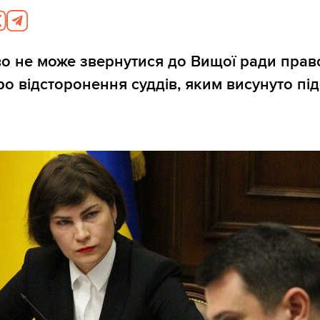
во не може звернутися до Вищої ради прав
о відсторонення суддів, яким висунуто під