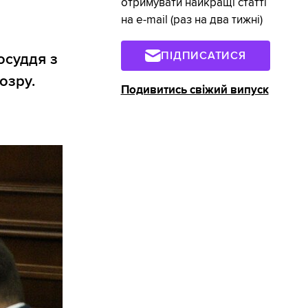
отримувати найкращі статті
на e-mail (раз на два тижні)
ПІДПИСАТИСЯ
осуддя з
озру.
Подивитись свіжий випуск