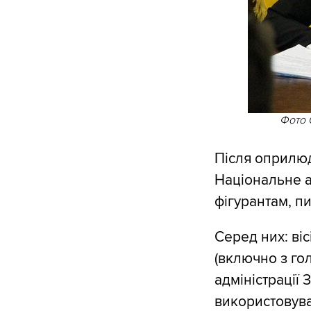
Фото 
Після оприлюд
Національне а
фігурантам, п
Серед них: ві
(включно з го
адміністрації 
використовува