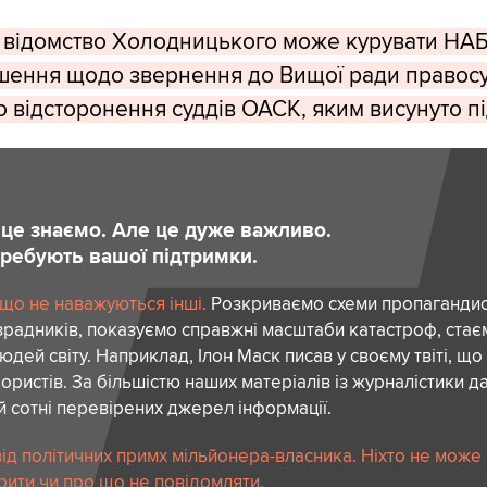
відомство Холодницького може курувати НАБ
шення щодо звернення до Вищої ради правосу
 відсторонення суддів ОАСК, яким висунуто п
и це знаємо. Але це дуже важливо.
отребують вашої підтримки.
 що не наважуються інші.
Розкриваємо схеми пропагандист
зрадників, показуємо справжні масштаби катастроф, ста
дей світу. Наприклад, Ілон Маск писав у своєму твіті, що
ористів. За більшістю наших матеріалів із журналістики да
й сотні перевірених джерел інформації.
ід політичних примх мільйонера-власника. Ніхто не може
рити чи про що не повідомляти.