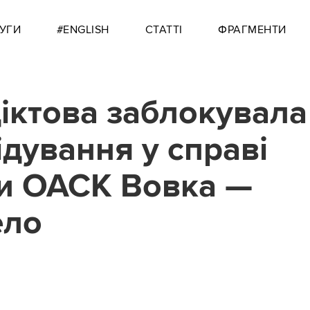
УГИ
#ENGLISH
СТАТТІ
ФРАГМЕНТИ
іктова заблокувала
ідування у справі
и ОАСК Вовка —
ело