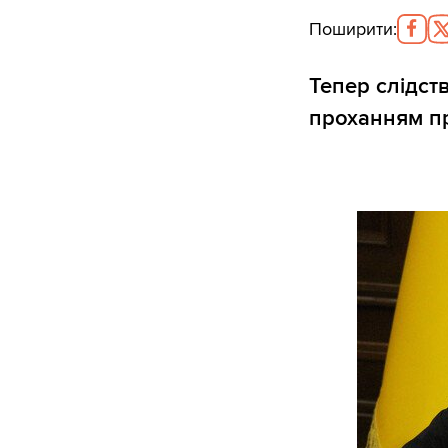
Поширити
:
Тепер слідст
проханням пр