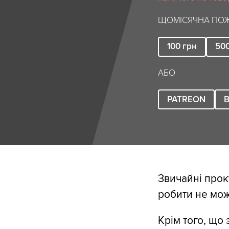
ЩОМІСЯЧНА ПОЖ
100
грн
50
АБО
PATREON
B
Звичайні прок
робити не мож
Крім того, що