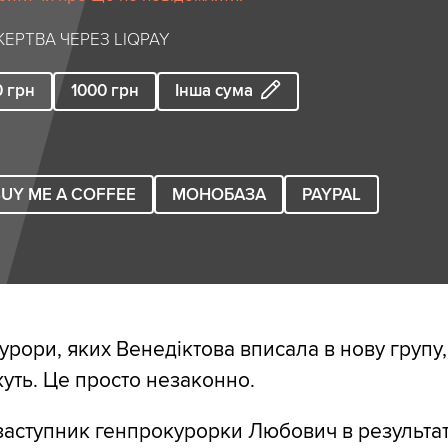
ЕРТВА ЧЕРЕЗ LIQPAY
0
грн
1000
грн
Інша сума
UY ME A COFFEE
МОНОБАЗА
PAYPAL
урори, яких Венедіктова вписала в нову групу,
уть. Це просто незаконно.
 заступник генпрокурорки Любович в результат