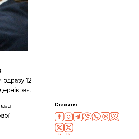
,
 одразу 12
дернікова.
Стежити:
иєва
вої
UA
EN