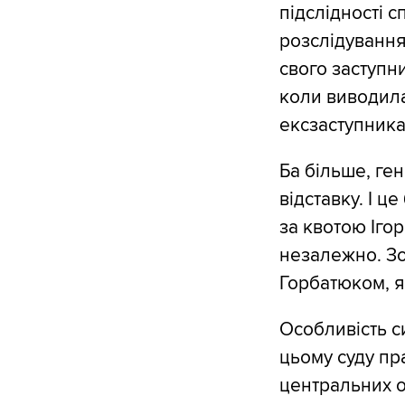
підслідності 
розслідування
свого заступн
коли виводила
ексзаступника
Ба більше, ге
відставку. І ц
за квотою Іго
незалежно. Зо
Горбатюком, я
Особливість с
цьому суду пр
центральних о