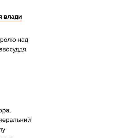
я влади
тролю над
авосуддя
ора,
енеральний
пу