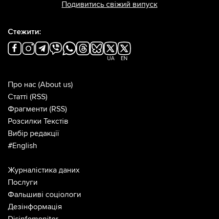
Подивитись свіжий випуск
Стежити:
UA
EN
Про нас
(About us)
Статті
(RSS)
Фрагменти
(RSS)
Розсилки Текстів
Вибір редакції
#English
Журналістика даних
Послуги
Фальшиві соціологи
Дезінформація
Disinfomonitor