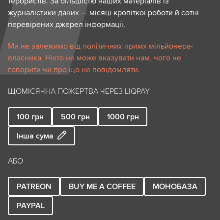
терористів. За більшістю наших матеріалів із
журналістики даних — місяці кропіткої роботи й сотні
перевірених джерел інформації.
Ми не залежимо від політичних примх мільйонера-
власника. Ніхто не може вказувати нам, чого не
говорити чи про що не повідомляти.
ЩОМІСЯЧНА ПОЖЕРТВА ЧЕРЕЗ LIQPAY
100
грн
500
грн
1000
грн
Інша сума
АБО
PATREON
BUY ME A COFFEE
МОНОБАЗА
PAYPAL