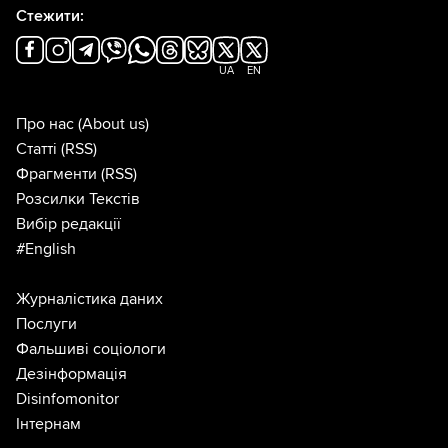
Стежити:
UA
EN
Про нас
(About us)
Статті
(RSS)
Фрагменти
(RSS)
Розсилки Текстів
Вибір редакції
#English
Журналістика даних
Послуги
Фальшиві соціологи
Дезінформація
Disinfomonitor
Інтернам