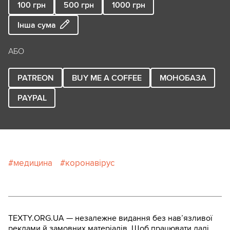
100
грн
500
грн
1000
грн
Інша сума
АБО
PATREON
BUY ME A COFFEE
МОНОБАЗА
PAYPAL
медицина
коронавірус
TEXTY.ORG.UA — незалежне видання без навʼязливої
реклами й замовних матеріалів. Щоб працювати далі,