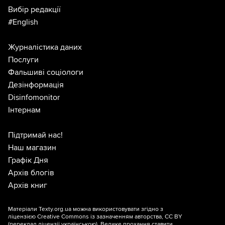
Вибір редакції
#English
Журналістика даних
Послуги
Фальшиві соціологи
Дезінформація
Disinfomonitor
Інтернам
Підтримай нас!
Наш магазин
Графік Дня
Архів блогів
Архів книг
Матеріали Texty.org.ua можна використовувати згідно з
ліцензією
Creative Commons із зазначенням авторства, CC BY
(переклад ліцензії
українською
). Велике прохання ставити