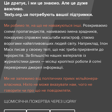
Це дратує, і ми це знаємо. Але це дуже
важливо.
Texty.org.ua потребують вашої підтримки.
Ми робимо те, на що не наважуються інші.
Розкриваємо
схеми пропагандистів, називаємо імена зрадників,
показуємо справжні масштаби катастроф, стаємо
ворогами найвпливовіших людей світу. Наприклад, Ілон
Маск писав у своєму твіті, що нас треба прирівняти до
терористів. За більшістю наших матеріалів із
журналістики даних — місяці кропіткої роботи й сотні
перевірених джерел інформації.
Ми не залежимо від політичних примх мільйонера-
власника. Ніхто не може вказувати нам, чого не
говорити чи про що не повідомляти.
ЩОМІСЯЧНА ПОЖЕРТВА ЧЕРЕЗ LIQPAY