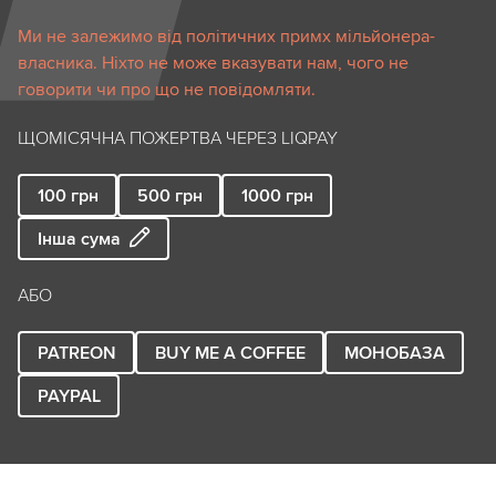
Ми не залежимо від політичних примх мільйонера-
власника. Ніхто не може вказувати нам, чого не
говорити чи про що не повідомляти.
ЩОМІСЯЧНА ПОЖЕРТВА ЧЕРЕЗ LIQPAY
100
грн
500
грн
1000
грн
Інша сума
АБО
PATREON
BUY ME A COFFEE
МОНОБАЗА
PAYPAL