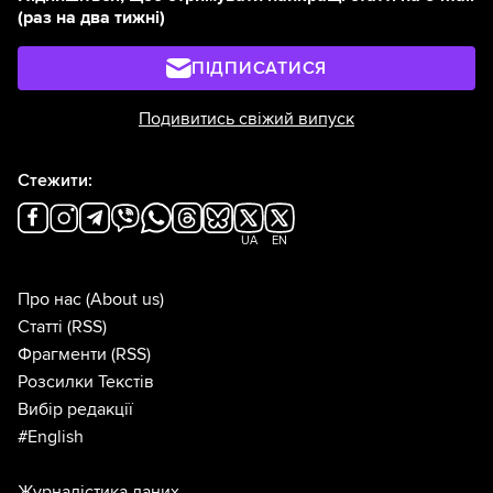
(раз на два тижні)
ПІДПИСАТИСЯ
Подивитись свіжий випуск
Стежити:
UA
EN
Про нас
(About us)
Статті
(RSS)
Фрагменти
(RSS)
Розсилки Текстів
Вибір редакції
#English
Журналістика даних