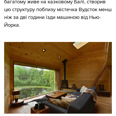
багатому живе на казковому Балі, створив
цю структуру поблизу містечка Вудсток менш
ніж за дві години їзди машиною від Нью-
Йорка.