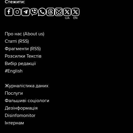
Стежити:
UA
EN
Про нас
(About us)
Статті
(RSS)
Фрагменти
(RSS)
Розсилки Текстів
Вибір редакції
#English
Журналістика даних
Послуги
Фальшиві соціологи
Дезінформація
Disinfomonitor
Інтернам