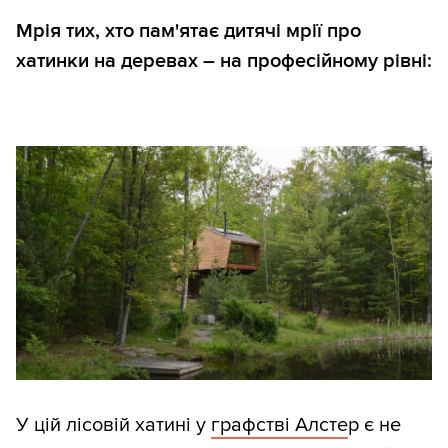
Мрія тих, хто пам'ятає дитячі мрії про
хатинки на деревах – на професійному рівні:
У цій лісовій хатині у
графстві Алсте
р є не