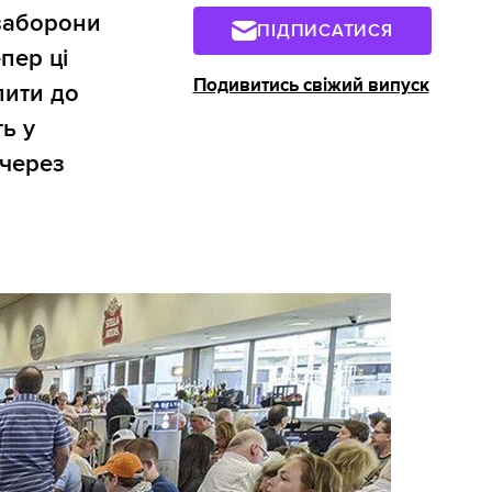
 заборони
ПІДПИСАТИСЯ
пер ці
Подивитись свіжий випуск
пити до
ть у
 через