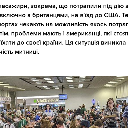
пасажири, зокрема, що потрапили під дію
включно з британцями, на в'їзд до США. Те
ортах чекають на можливість якось потра
Втім, проблеми мають і американці, які стоя
'їхати до своєї країни. Ця ситуація виникла
ість митниці.