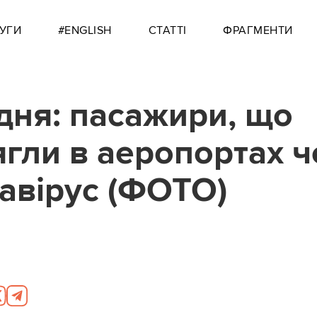
УГИ
#ENGLISH
СТАТТІ
ФРАГМЕНТИ
дня: пасажири, що
ягли в аеропортах ч
авірус (ФОТО)