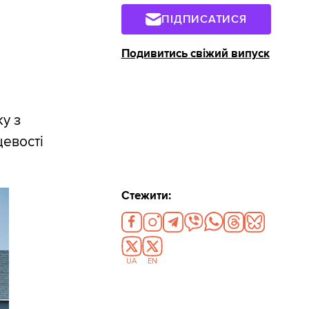
ПІДПИСАТИСЯ
Подивитись свіжий випуск
у з
цевості
Стежити:
UA
EN