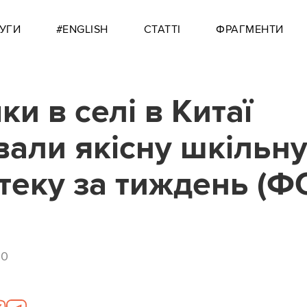
УГИ
#ENGLISH
СТАТТІ
ФРАГМЕНТИ
и в селі в Китаї
вали якісну шкільн
отеку за тиждень (Ф
00