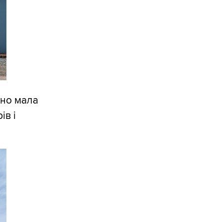
вно мала
ів і