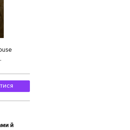
house
.
АТИСЯ
ами й