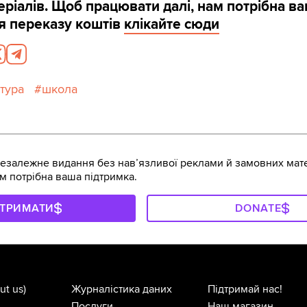
ріалів. Щоб працювати далі, нам потрібна в
я переказу коштів
клікайте сюди
ктура
школа
залежне видання без навʼязливої реклами й замовних мате
м потрібна ваша підтримка.
ДТРИМАТИ
DONATE
ut us)
Журналістика даних
Підтримай нас!
Послуги
Наш магазин