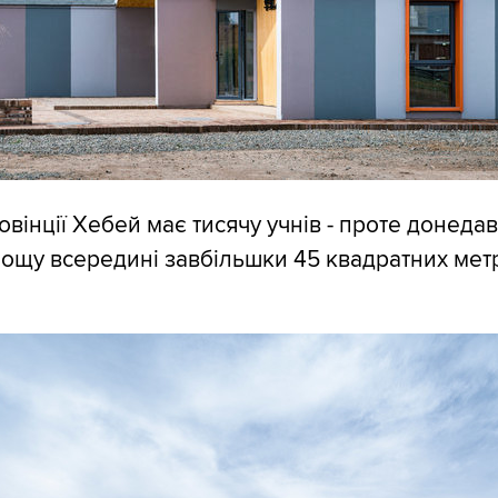
овінції Хебей має тисячу учнів - проте донеда
лощу всередині завбільшки 45 квадратних метр