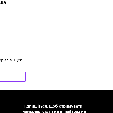
аша
ріалів. Щоб
Підпишіться, щоб отримувати
найкращі статті на e-mail (раз на