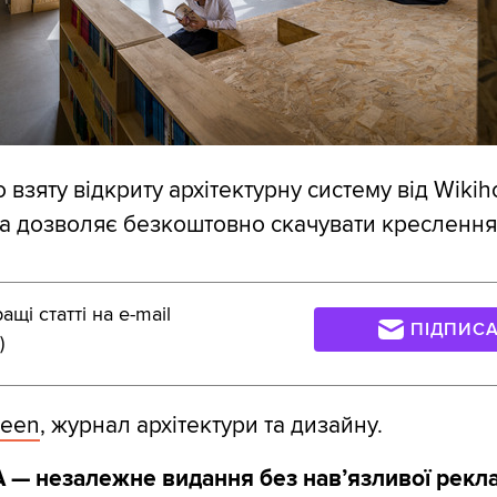
 взяту відкриту архітектурну систему від Wiki
ка дозволяє безкоштовно скачувати креслення
щі статті на e-mail
ПІДПИС
)
een
, журнал архітектури та дизайну.
 — незалежне видання без навʼязливої рекл