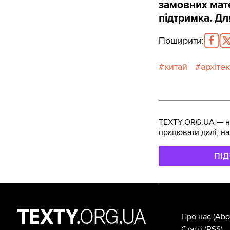
замовних мате
підтримка. Дл
Поширити
:
китай
архіте
TEXTY.ORG.UA — не
працювати далі, на
ПІ
Про нас
(Abo
Статті
(RSS)