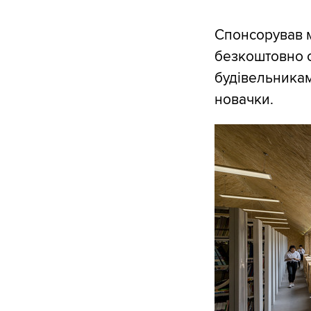
Спонсорував м
безкоштовно со
будівельниками
новачки.