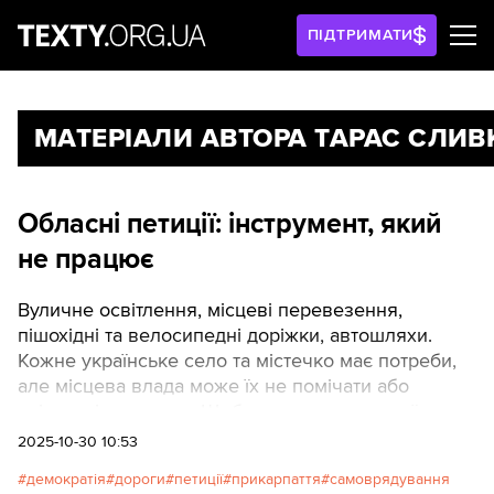
ПІДТРИМАТИ
МАТЕРІАЛИ АВТОРА ТАРАС СЛИВ
Обласні петиції: інструмент, який
не працює
Вуличне освітлення, місцеві перевезення,
пішохідні та велосипедні доріжки, автошляхи.
Кожне українське село та містечко має потреби,
але місцева влада може їх не помічати або
свідомо ігнорувати. Щоб достукатися до неї,
існують петиції: за законом, якщо вони набрали
2025-10-30 10:53
достатньо голосів, влада має взятися за
демократія
дороги
петиції
прикарпаття
самоврядування
вирішення проблеми. А як це працює в