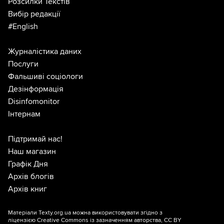
Розсилки Текстів
Вибір редакції
#English
Журналістика даних
Послуги
Фальшиві соціологи
Дезінформація
Disinfomonitor
Інтернам
Підтримай нас!
Наш магазин
Графік Дня
Архів блогів
Архів книг
Матеріали Texty.org.ua можна використовувати згідно з
ліцензією
Creative Commons із зазначенням авторства, CC BY