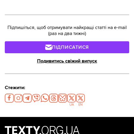
реальності? Спойлер: гірше, ніж могло б. Чому і
як це можна виправити, розповімо в цьому
матеріалі.
Підпишіться, щоб отримувати найкращі статті на e-mail
(раз на два тижні)
ПІДПИСАТИСЯ
Подивитись свіжий випуск
Стежити:
UA
EN