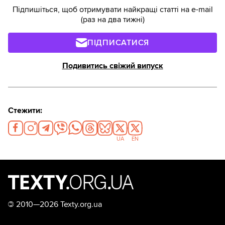
перше, що спросоння спало на думку, було: “Це
Підпишіться, щоб отримувати найкращі статті на e-mail
неможливо! А як же мої проєкти?”. Тоді ще була
(раз на два тижні)
надія, що все невдовзі завершиться й ми
повернемося до колишнього життя. Але це
ПІДПИСАТИСЯ
страшне кіно ніяк не закінчується, а ми не
можемо вийти з кінотеатру.
Подивитись свіжий випуск
Стежити:
UA
EN
©
2010—2026 Texty.org.ua