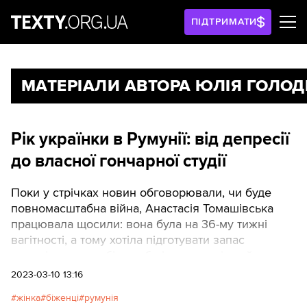
ПІДТРИМАТИ
МАТЕРІАЛИ АВТОРА ЮЛІЯ ГОЛОД
Рік українки в Румунії: від депресії
до власної гончарної студії
Поки у стрічках новин обговорювали, чи буде
повномасштабна війна, Анастасія Томашівська
працювала щосили: вона була на 36-му тижні
вагітності, а тому хотіла підготувати запас
керамічних виробів, щоб після пологів займатися
тільки малям, а кераміку продавати онлайн. Але
2023-03-10 13:16
після 24 лютого жінка майже рік перебуває в
жінка
біженці
румунія
Румунії, чоловік бачив дитину лише онлайн,