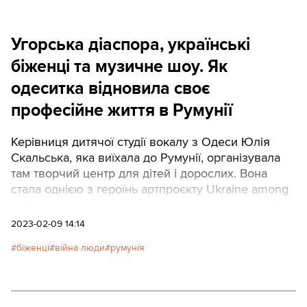
близькими друзями стали місцеві волонтери,
вона навчає гончарству в маленькій студії, а глина
Угорська діаспора, українські
перетворилася на метафору її життя: після
випалювання вона набуває міцності. Далі —
біженці та музичне шоу. Як
розповідь Анастасії.
одеситка відновила своє
професійне життя в Румунії
Керівниця дитячої студії вокалу з Одеси Юлія
Скальська, яка виїхала до Румунії, організувала
там творчий центр для дітей і дорослих. Вона
стала однією з героїнь артпроєкту Ukraine among
us (Україна серед нас) румунського фотографа Аді
Тудос. Про своє життя в Румунії вона розповіла у
2023-02-09 14:14
розмові під час зйомок.– До 24 лютого моє життя
біженці
війна люди
румунія
було таким заповненим роботою й похвилинно
розписаним, що я довго не вірила в імовірність
вторгнення, – згадує вона. – Коли чоловік
розбудив мене словами “Юлю, почалося!”, то