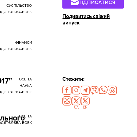
ПІДПИСАТИСЯ
СУСПІЛЬСТВО
ГОДЄТЄЛЄВА-ВОВК
Подивитись свіжий
випуск
ФІНАНСИ
ГОДЄТЄЛЄВА-ВОВК
Стежити:
017"
ОСВІТА
НАУКА
ГОДЄТЄЛЄВА-ВОВК
UA
EN
ального
ОСВІТА
ГОДЄТЄЛЄВА-ВОВК