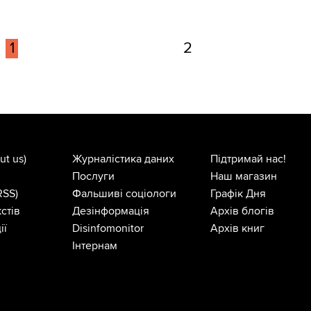
1
2
ut us)
Журналістика даних
Підтримай нас!
Послуги
Наш магазин
RSS)
Фальшиві соціологи
Графік Дня
стів
Дезінформація
Архів блогів
ії
Disinfomonitor
Архів книг
Інтернам