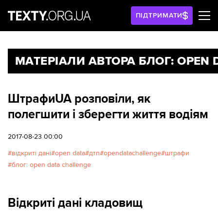
ПІДТРИМАТИ
МАТЕРІАЛИ АВТОРА БЛОГ: OPEN 
ШтрафиUA розповіли, як
полегшити і зберегти життя водіям
2017-08-23 00:00
відкриті дані
open data
дтп
opendatachallenge
штрафи
блог: open data challenge
Відкриті дані кладовищ