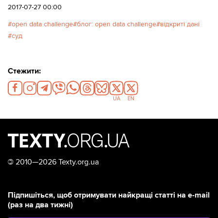
2017-07-27 00:00
open data challenge
блог: open data challenge
відкриті дані
суд
Стежити:
UA
EN
©
2010—2026 Texty.org.ua
Підпишіться, щоб отримувати найкращі статті на e-mail
(раз на два тижні)