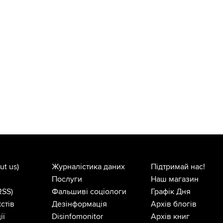
ut us)
Журналістика даних
Підтримай нас!
Послуги
Наш магазин
RSS)
Фальшиві соціологи
Графік Дня
стів
Дезінформація
Архів блогів
ії
Disinfomonitor
Архів книг