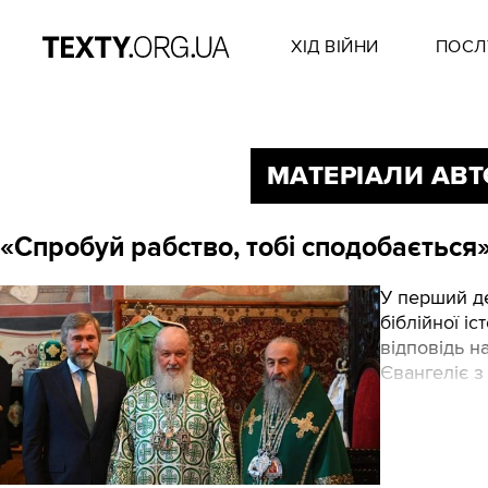
ХІД ВІЙНИ
ПОСЛ
МАТЕРІАЛИ АВТ
«Спробуй рабство, тобі сподобається
У перший де
біблійної іс
відповідь н
Євангеліє з 
викладача: 
дєрзость так