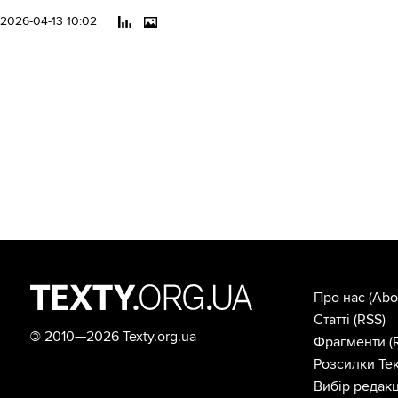
2026-04-13 10:02
Про нас
(Abo
Статті
(RSS)
©
2010—2026 Texty.org.ua
Фрагменти
(
Розсилки Тек
Вибір редакц