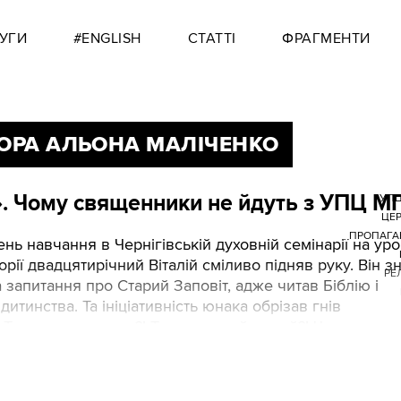
УГИ
#ENGLISH
СТАТТІ
ФРАГМЕНТИ
ОРА АЛЬОНА МАЛІЧЕНКО
». Чому священники не йдуть з УПЦ М
УПЦ
ЦЕ
ПРОПАГА
нь навчання в Чернігівській духовній семінарії на уро
торії двадцятирічний Віталій сміливо підняв руку. Він з
РЕЛ
а запитання про Старий Заповіт, адже читав Біблію і
дитинства. Та ініціативність юнака обрізав гнів
«Ти что тянєш руку?! Ти что, самий умний?! Что ето за
ая?!».