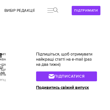
ВИБІР РЕДАКЦІЇ
ПІДТРИМАТИ
Підпишіться, щоб отримувати
П
 МП
найкращі статті на e-mail (раз
РКВА
на два тижні)
НДА
ці
ПЦУ
нав
ІГІЯ
ПІДПИСАТИСЯ
РПЦ
Подивитись свіжий випуск