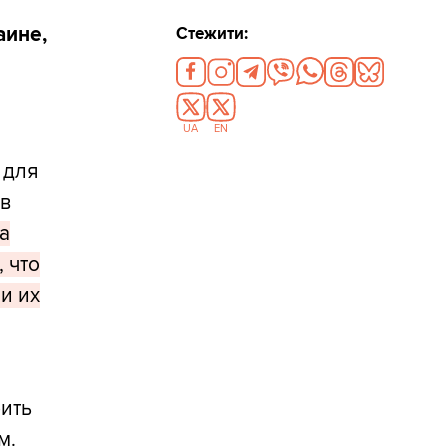
аине,
Стежити:
UA
EN
 для
 в
а
 что
и их
рить
м.