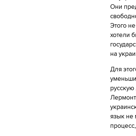
Они пред
свободно
Этого н
хотели б
государс
на укра
Для это
уменьшит
русскую 
Лермонт
украинск
язык не 
процесс,