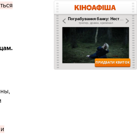
ться
цам.
аны,
и
 и