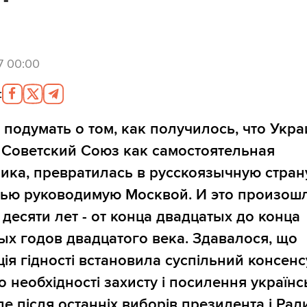
7 00:00
:
 подумать о том, как получилось, что Укра
 Советский Союз как самостоятельная
ика, превратилась в русскоязычную стран
ью руководимую Москвой. И это произош
 десяти лет - от конца двадцатых до конца
ых годов двадцатого века. Здавалося, що
ія гідності встановила суспільний консенс
о необхідності захисту і посилення українс
ле після останніх виборів президента і Рад