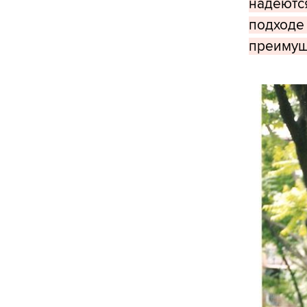
надеютс
подходе
преимущ