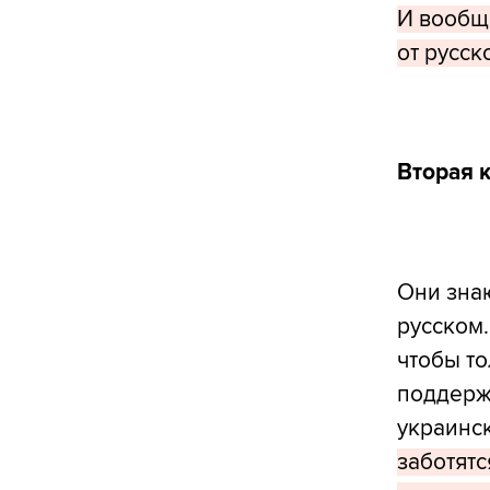
И вообщ
от русск
Вторая 
Они знаю
русском.
чтобы то
поддерж
украинс
заботятс