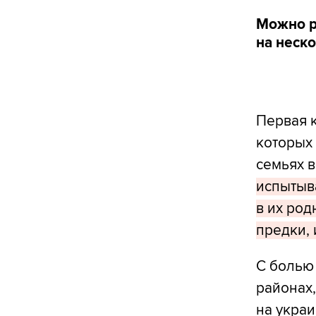
Можно р
на неско
Первая 
которых 
семьях в
испытыва
в их род
предки, 
С болью 
районах,
на украи