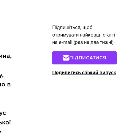
Підпишіться, щоб
отримувати найкращі статті
на e-mail (раз на два тижні)
ина,
ПІДПИСАТИСЯ
Подивитись свіжий випуск
у,
ло в
ус
ької
и