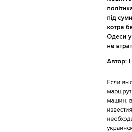
політик
під сум
котра б
Одеси у
не втра
Автор: 
Если вы
маршруто
машин, 
известия
необход
украинск