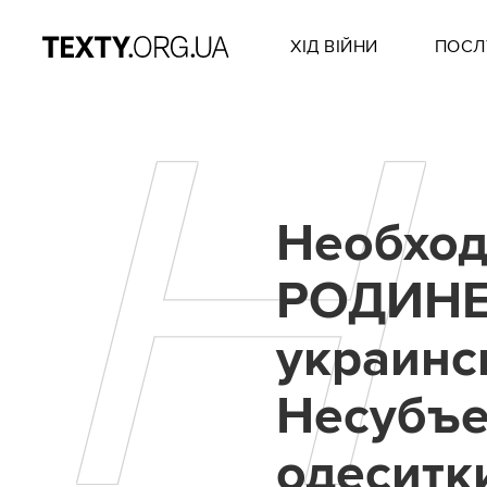
ХІД ВІЙНИ
ПОСЛ
Н
Необход
РОДИНЕ
украинс
Несубъе
одеситк