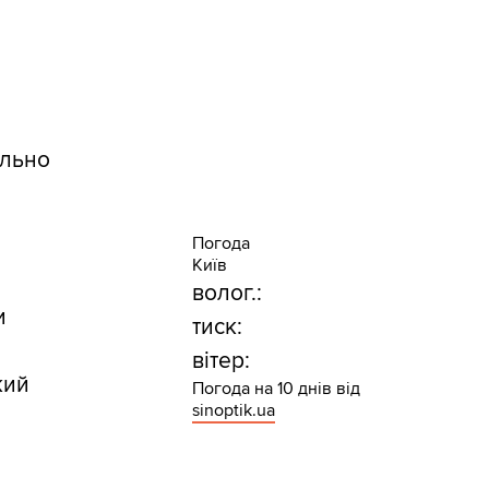
и
ельно
Погода
Київ
волог.:
и
тиск:
вітер:
кий
Погода на 10 днів від
sinoptik.ua