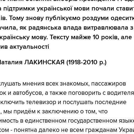
а підтримки української мови почали стави
нів. Тому знову публікуємо роздуми одесит
ачила, як радянська влада витравлювала з
країнську мову. Тексту майже 10 років, але 
тив актуальності
Наталия ЛАКИНСКАЯ (1918-2010 р.)
слушать мнения всех знакомых, пассажиров
к и автобусов, а также поговорить с водител
включить телевизор и послушать последние
, мы придём к заключению о том, что
имость в единственном государственном языке
ом - понятна далеко не всем гражданам Укра