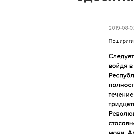
2019-08-0
Поширити
Следует
войдя в
Республ
полност
течение
тридцат
Революц
стосовн
мови. А