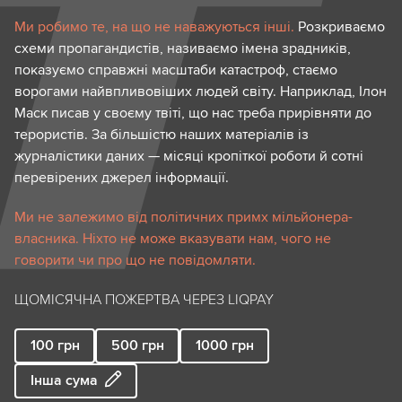
Ми робимо те, на що не наважуються інші.
Розкриваємо
схеми пропагандистів, називаємо імена зрадників,
показуємо справжні масштаби катастроф, стаємо
ворогами найвпливовіших людей світу. Наприклад, Ілон
Маск писав у своєму твіті, що нас треба прирівняти до
терористів. За більшістю наших матеріалів із
журналістики даних — місяці кропіткої роботи й сотні
перевірених джерел інформації.
Ми не залежимо від політичних примх мільйонера-
власника. Ніхто не може вказувати нам, чого не
говорити чи про що не повідомляти.
ЩОМІСЯЧНА ПОЖЕРТВА ЧЕРЕЗ LIQPAY
100
грн
500
грн
1000
грн
Інша сума