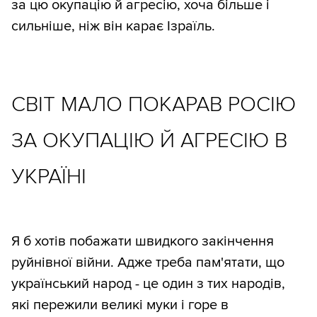
за цю окупацію й агресію, хоча більше і
сильніше, ніж він карає Ізраїль.
СВІТ МАЛО ПОКАРАВ РОСІЮ
ЗА ОКУПАЦІЮ Й АГРЕСІЮ В
УКРАЇНІ
Я б хотів побажати швидкого закінчення
руйнівної війни. Адже треба пам'ятати, що
український народ - це один з тих народів,
які пережили великі муки і горе в