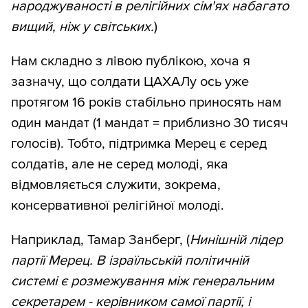
народжуваності в релігійних сім'ях набагато
вищий, ніж у світських.
)
Нам складно з лівою публікою, хоча я
зазначу, що солдати ЦАХАЛу ось уже
протягом 16 років стабільно приносять нам
один мандат (1 мандат = приблизно 30 тисяч
голосів). Тобто, підтримка Мерец є серед
солдатів, але не серед молоді, яка
відмовляється служити, зокрема,
консервативної релігійної молоді.
Наприклад, Тамар Занберг, (
Нинішній лідер
партії Мерец. В ізраїльській політичній
системі є розмежування між генеральним
секретарем - керівником самої партії, і