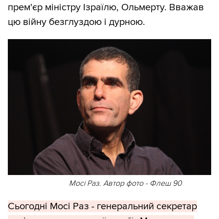
прем'єр міністру Ізраїлю, Ольмерту. Вважав
цю війну безглуздою і дурною.
Мосі Раз. Автор фото - Флеш 90
Сьогодні Мосі Раз - генеральний секретар