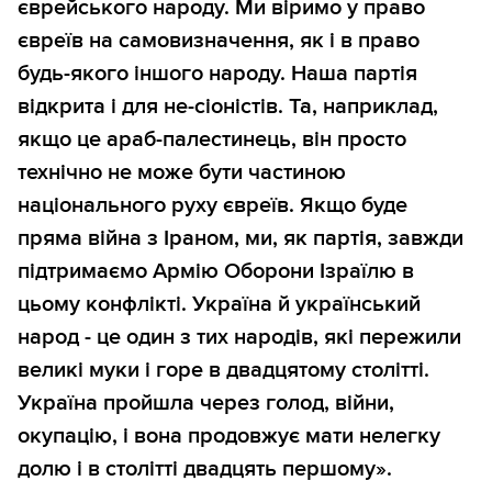
єврейського народу. Ми віримо у право
євреїв на самовизначення, як і в право
будь-якого іншого народу. Наша партія
відкрита і для не-сіоністів. Та, наприклад,
якщо це араб-палестинець, він просто
технічно не може бути частиною
національного руху євреїв. Якщо буде
пряма війна з Іраном, ми, як партія, завжди
підтримаємо Армію Оборони Ізраїлю в
цьому конфлікті. Україна й український
народ - це один з тих народів, які пережили
великі муки і горе в двадцятому столітті.
Україна пройшла через голод, війни,
окупацію, і вона продовжує мати нелегку
долю і в столітті двадцять першому».