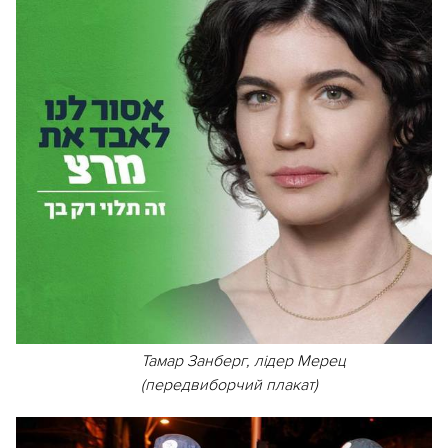
Тамар Занберг, лідер Мерец
(передвиборчий плакат)