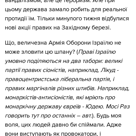
вандалізмом, але це тероризм. Але при
цьому держава замало робить для реальної
протидії їм. Тільки минулого тижня відбулися
нові акції правих на Західному березі.
Що, величезна Армія Оборони Ізраїлю не
може зловити цю шпану? (
Праві Ізраїлю
умовно поділяються на два табори: великі
партії правих сіоністів, наприклад, Лікуд -
правоцентристська ліберальна партія, і
правих маргіналів різних штибів. Наприклад,
монархістів-антисіоністів, які мріють про
монархічну державу євреїв - Юдею. Мосі Раз
говорить тут про останніх – авт.
). Будь моя
воля, цих людей давно би спіймали. Адже
вони виступають як провокатори, і