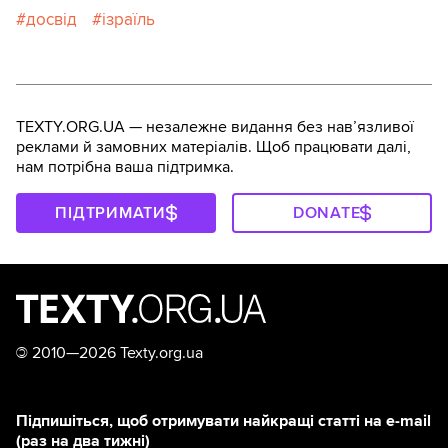
досвід
ізраїль
TEXTY.ORG.UA — незалежне видання без навʼязливої
реклами й замовних матеріалів. Щоб працювати далі,
нам потрібна ваша підтримка.
ПІДТРИМАТИ
DONATE
©
2010—2026 Texty.org.ua
Підпишіться, щоб отримувати найкращі статті на e-mail
(раз на два тижні)