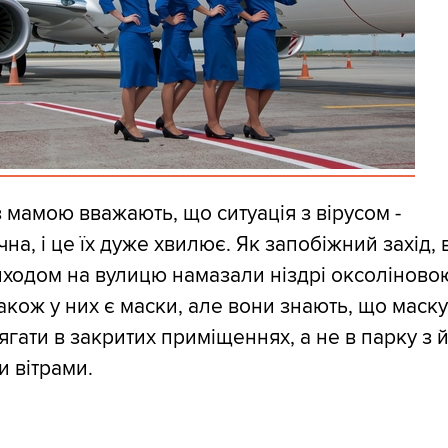
 мамою вважають, що ситуація з вірусом -
на, і це їх дуже хвилює. Як запобіжний захід,
иходом на вулицю намазали ніздрі оксоліново
акож у них є маски, але вони знають, що маск
ягати в закритих приміщеннях, а не в парку з 
 вітрами.