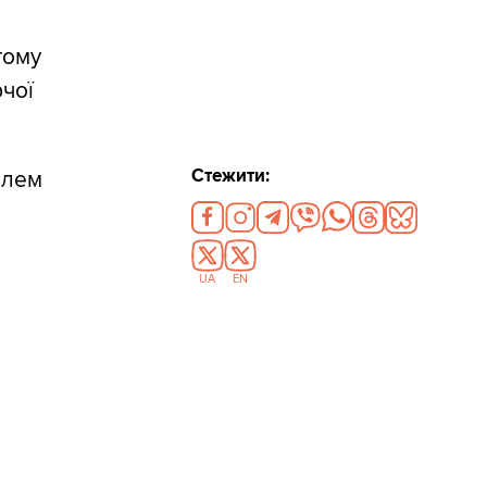
тому
рчої
Стежити:
облем
UA
EN