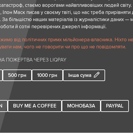
атастроф, стаємо ворогами найвпливовіших людей світу.
 Ілон Маск писав у своєму твіті, що нас треба прирівняти
. За більшістю наших матеріалів із журналістики даних — м
роботи й сотні перевірених джерел інформації.
жимо від політичних примх мільйонера-власника. Ніхто н
вати нам, чого не говорити чи про що не повідомляти.
А ПОЖЕРТВА ЧЕРЕЗ LIQPAY
500
грн
1000
грн
Інша сума
N
BUY ME A COFFEE
МОНОБАЗА
PAYPAL