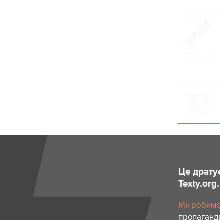
Це драту
Texty.org
Ми робимо 
пропаганди