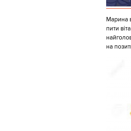
Марина в
пити віта
найголов
на позит