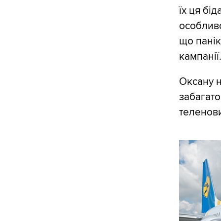
їх ця бі
особливо
що панік
кампанії
Оксану н
забагато
теленов