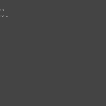
 до
ісяці
е