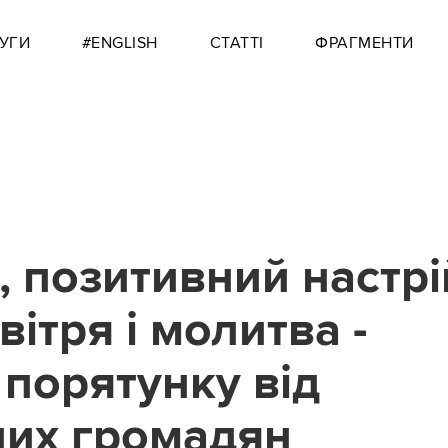
УГИ
#ENGLISH
СТАТТІ
ФРАГМЕНТИ
, позитивний настрі
вітря і молитва -
 порятунку від
них громадян