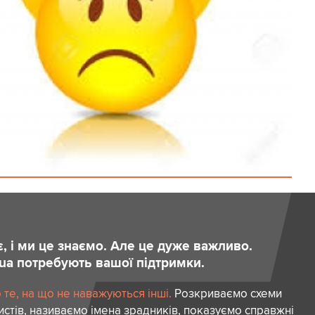
є, і ми це знаємо. Але це дуже важливо.
.ua потребують вашої підтримки.
те, на що не наважуються інші.
Розкриваємо схеми
стів, називаємо імена зрадників, показуємо справжні