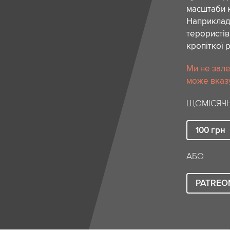
масштаби к
Наприклад,
терористів
кропіткої 
Ми не зале
може вказу
ЩОМІСЯЧН
100
грн
АБО
PATREO