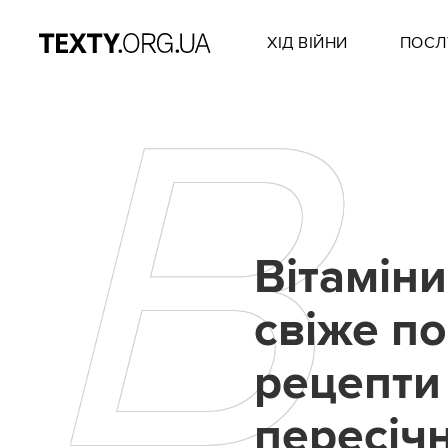
ХІД ВІЙНИ
ПОСЛ
В
Вітаміни
свіже по
рецепти
пересіч