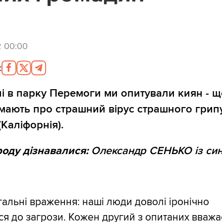
2 00:00
:
і в парку Перемоги ми опитували киян - щ
мають про страшний вірус страшного грип
(Каліфорнія).
роду дізнавалися:
Олександр СЕНЬКО із си
гальні враження: наші люди доволі іронічно
ся до загрози. Кожен другий з опитаних вважа