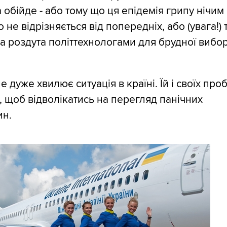
да обійде - або тому що ця епідемія грипу нічим
 не відрізняється від попередніх, або (увага!) 
а роздута політтехнологами для брудної вибо
.
е дуже хвилює ситуація в країні. Їй і своїх пр
, щоб відволікатись на перегляд панічних
ин.