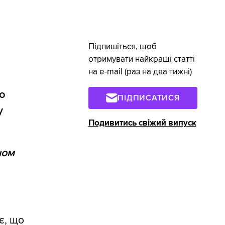
Підпишіться, щоб
отримувати найкращі статті
на e-mail (раз на два тижні)
о
ПІДПИСАТИСЯ
у
Подивитись свіжий випуск
ном
є, що