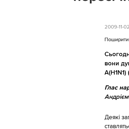
2009-11-0
Поширити
Сьогодн
вони ду
А(H1N1) 
Глас на
Андрієм
Деякі за
ставлять