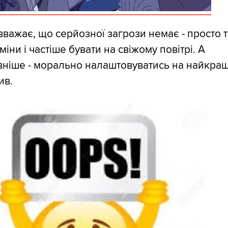
важає, що cерйозної загрози немає - просто 
міни і частіше бувати на свіжому повітрі. А
ніше - морально налаштовуватись на найкращ
ив.