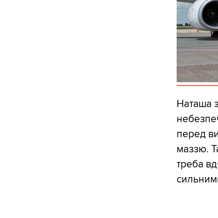
Наташа з
небезпеч
перед в
маззю. Т
треба вд
сильними