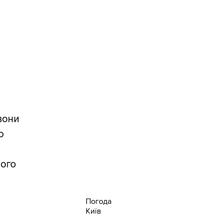
 вони
ю
у
його
Погода
Київ