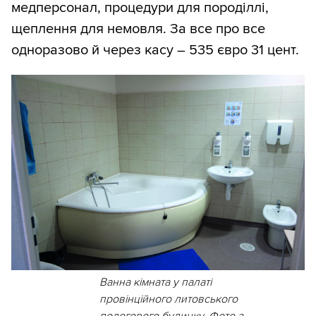
медперсонал, процедури для породіллі,
щеплення для немовля. За все про все
одноразово й через касу – 535 євро 31 цент.
Ванна кімната у палаті
провінційного литовського
пологового будинку. Фото з