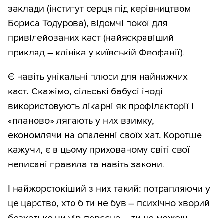
заклади (інститут серця під керівництвом
Бориса Тодурова), відомчі покої для
привілейованих каст (найяскравіший
приклад – клініка у київській Феофанії).
Є навіть унікальні плюси для найнижчих
каст. Скажімо, сільські бабусі іноді
використовують лікарні як профілакторії і
«планово» лягають у них взимку,
економлячи на опаленні своїх хат. Коротше
кажучи, є в цьому прихованому світі свої
неписані правила та навіть закони.
І найжорстокіший з них такий: потрапляючи у
це царство, хто б ти не був – психічно хворий