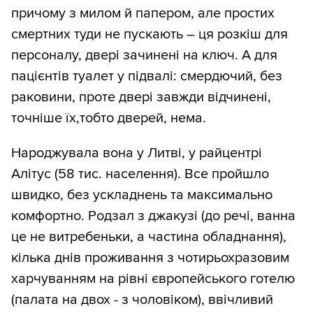
причому з милом й папером, але простих
смертних туди не пускають – ця розкіш для
персоналу, двері зачинені на ключ. А для
пацієнтів туалет у підвалі: смердючий, без
раковини, проте двері завжди відчинені,
точніше їх,тобто дверей, нема.
Народжувала вона у Литві, у райцентрі
Алітус (58 тис. населення). Все пройшло
швидко, без ускладнень та максимально
комфортно. Родзал з джакузі (до речі, ванна
це не витребеньки, а частина обладнання),
кілька днів проживання з чотирьохразовим
харчуванням на рівні європейського готелю
(палата на двох - з чоловіком), ввічливий