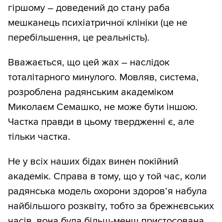
гіршому – доведений до стану раба
мешканець психіатричної клініки (це не
перебільшення, це реальність).
Вважається, що цей жах – наслідок
тоталітарного минулого. Мовляв, система,
розроблена радянським академіком
Миколаєм Семашко, не може бути іншою.
Частка правди в цьому твердженні є, але
тільки частка.
Не у всіх наших бідах винен покійний
академік. Справа в тому, що у той час, коли
радянська модель охорони здоров’я набула
найбільшого розквіту, тобто за брежнєвських
часів, вона була більш-менш пристосована