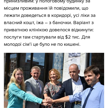
принизливим: у пологовому будинку за
місцем проживання їй повідомили, що
лежати доведеться в коридорі, усі ліки за
власний кошт, їжа – з баночки. Варіант з
приватною клінікою довелося відкинути:
послуги там стартували від $2 тис. Для
молодої сім’ї це було не по кишені.