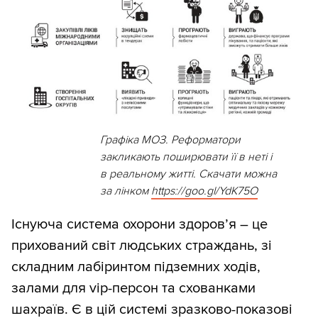
Графіка МОЗ. Реформатори
закликають поширювати її в неті і
в реальному житті. Скачати можна
за лінком
https:/
/
goo.gl/
YdK75O
Існуюча система охорони здоров’я – це
прихований світ людських страждань, зі
складним лабіринтом підземних ходів,
залами для vip-персон та схованками
шахраїв. Є в цій системі зразково-показові