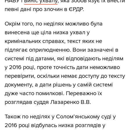
НАБУ і
виніс ухвалу
, яка зобов'язує їх внести
певні дані про злочин в ЄРДР.
Окрім того, по неділях можливо була
винесена ще ціла низка ухвал у
кримінальних справах, текст яких не
підлягає оприлюдненню. Вони зазначені в
системі під датами, які відповідають неділям
у 2016 році, проте точність дати неможливо
перевірити, оскільки немає доступу до тексту
документу, а дати рішень у самій системі
дуже часто помилкові. Переважно їх
розглядав суддя Лазаренко В.В.
Також по неділях у Солом’янському суді у
2016 році відбулась низка розглядів у