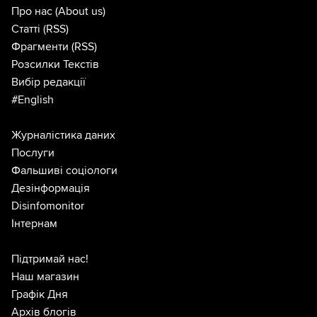
Про нас
(About us)
Статті
(RSS)
Фрагменти
(RSS)
Розсилки Текстів
Вибір редакції
#English
Журналістика даних
Послуги
Фальшиві соціологи
Дезінформація
Disinfomonitor
Інтернам
Підтримай нас!
Наш магазин
Графік Дня
Архів блогів