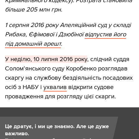
Кримінального кодексу). Розтрата становила
більше 205 млн грн.
1 серпня 2016 року Апеляційний суд у складі
Рибака, Єфімової і Дзюбіної
відпустив його
під домашній арешт
.
У неділю, 10 липня 2016 року
, слідчий суддя
Солом’янського суду Коробенко розглядав
скаргу на службову бездіяльність посадових
осіб з НАБУ і
ухвалив
відкрити судове
провадження для розгляду цієї скарги.
Це дратує, і ми це знаємо. Але це дуже
важливо.