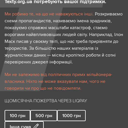
Texty.org.ua потребують вашої підтримки.
Ми робимо те, на що не наважуються інші.
Розкриваємо
схеми пропагандистів, називаємо імена зрадників,
показуємо справжні масштаби катастроф, стаємо
ворогами найвпливовіших людей світу. Наприклад, Ілон
Маск писав у своєму твіті, що нас треба прирівняти до
терористів. За більшістю наших матеріалів із
журналістики даних — місяці кропіткої роботи й сотні
перевірених джерел інформації.
Ми не залежимо від політичних примх мільйонера-
власника. Ніхто не може вказувати нам, чого не
говорити чи про що не повідомляти.
ЩОМІСЯЧНА ПОЖЕРТВА ЧЕРЕЗ LIQPAY
100
грн
500
грн
1000
грн
Інша сума