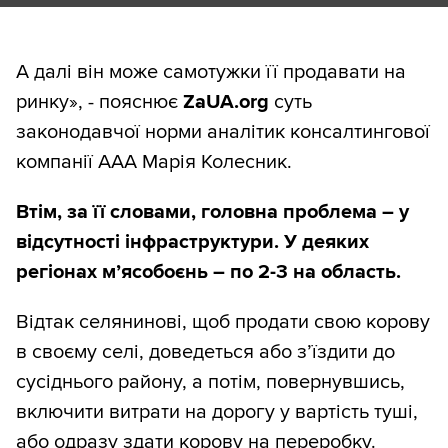
А далі він може самотужки її продавати на
ринку», - пояснює
ZaUA.org
суть
законодавчої норми аналітик консалтингової
компанії ААА Марія Колесник.
Втім, за її словами, головна проблема – у
відсутності інфраструктури. У деяких
регіонах м’ясобоєнь – по 2-3 на область.
Відтак селянинові, щоб продати свою корову
в своєму селі, доведеться або з’їздити до
сусіднього району, а потім, повернувшись,
включити витрати на дорогу у вартість туші,
або одразу здати корову на переробку.