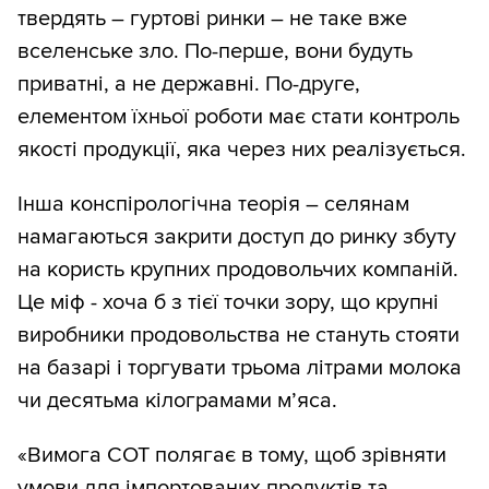
твердять – гуртові ринки – не таке вже
вселенське зло. По-перше, вони будуть
приватні, а не державні. По-друге,
елементом їхньої роботи має стати контроль
якості продукції, яка через них реалізується.
Інша конспірологічна теорія – селянам
намагаються закрити доступ до ринку збуту
на користь крупних продовольчих компаній.
Це міф - хоча б з тієї точки зору, що крупні
виробники продовольства не стануть стояти
на базарі і торгувати трьома літрами молока
чи десятьма кілограмами м’яса.
«Вимога СОТ полягає в тому, щоб зрівняти
умови для імпортованих продуктів та