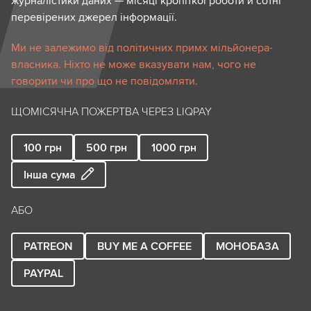
журналістики даних — місяці кропіткої роботи й сотні
перевірених джерел інформації.
Ми не залежимо від політичних примх мільйонера-
власника. Ніхто не може вказувати нам, чого не
говорити чи про що не повідомляти.
ЩОМІСЯЧНА ПОЖЕРТВА ЧЕРЕЗ LIQPAY
100
грн
500
грн
1000
грн
Інша сума
АБО
PATREON
BUY ME A COFFEE
МОНОБАЗА
PAYPAL