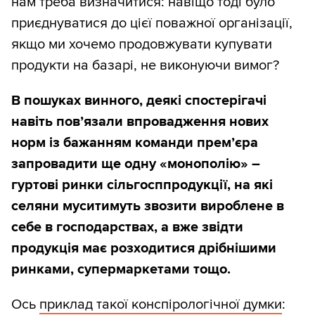
нам треба визначитися: навіщо тоді було
приєднуватися до цієї поважної організації,
якщо ми хочемо продовжувати купувати
продукти на базарі, не виконуючи вимог?
В пошуках винного, деякі спостерігачі
навіть пов’язали впровадження нових
норм із бажанням команди прем’єра
запровадити ще одну «монополію» –
гуртові ринки сільгосппродукції, на які
селяни муситимуть звозити вироблене в
себе в господарствах, а вже звідти
продукція має розходитися дрібнішими
ринками, супермаркетами тощо.
Ось
приклад такої конспірологічної думки
: