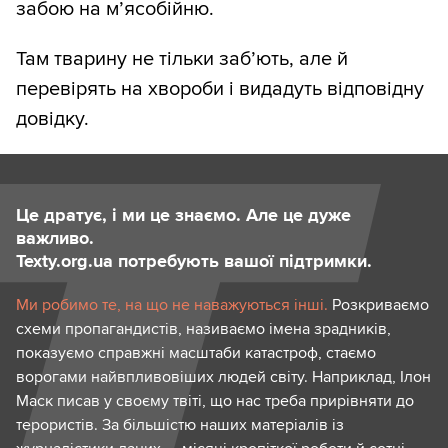
забою на м’ясобійню.
Там тварину не тільки заб’ють, але й
перевірять на хвороби і видадуть відповідну
довідку.
Це дратує, і ми це знаємо. Але це дуже
важливо.
Texty.org.ua потребують вашої підтримки.
Ми робимо те, на що не наважуються інші.
Розкриваємо
схеми пропагандистів, називаємо імена зрадників,
показуємо справжні масштаби катастроф, стаємо
ворогами найвпливовіших людей світу. Наприклад, Ілон
Маск писав у своєму твіті, що нас треба прирівняти до
терористів. За більшістю наших матеріалів із