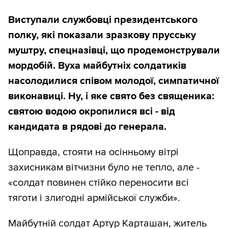
Виступали службовці президентського
полку, які показали зразкову прусську
муштру, спецназівці, що продемонстрували
мордобій. Вуха майбутніх солдатиків
насолодилися співом молодої, симпатичної
виконавиці. Ну, і яке свято без священика:
святою водою окропилися всі - від
кандидата в рядові до генерала.
Щоправда, стояти на осінньому вітрі
захисникам вітчизни було не тепло, але -
«солдат повинен стійко переносити всі
тяготи і злигодні армійської служби».
Майбутній солдат Артур Карташан, житель