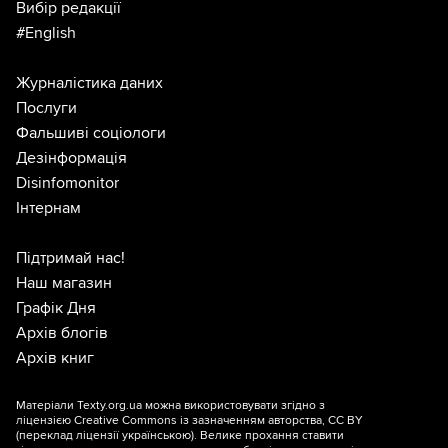
Вибір редакції
#English
Журналістика даних
Послуги
Фальшиві соціологи
Дезінформація
Disinfomonitor
Інтернам
Підтримай нас!
Наш магазин
Графік Дня
Архів блогів
Архів книг
Матеріали Texty.org.ua можна використовувати згідно з
ліцензією
Creative Commons із зазначенням авторства, CC BY
(переклад ліцензії
українською
). Велике прохання ставити