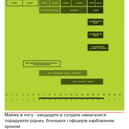
Майже в ногу - кандидати в солдати намагалися
порадувати рідних, близьких і офіцерів карбованим
кроком