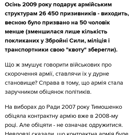
Осінь 2009 року подарує армійським
структурам 26 450 призивників - виходить,
весною було призвано на 50 чоловік
менше (зменшилася лише кількість
покликаних у Збройні Сили, міліція і
транспортники свою "квоту" зберегли).
Що ж змушує говорити військових про
скорочення армії, ставлячи їх у дурне
становище? Справа в тому, що армія стала
заручником обіцянок політиків.
На виборах до Ради 2007 року Тимошенко
обіцяла контрактну армію вже в 2008-му
році. Але обіцяти - не означає одружитися.
Невдовзі сказали, що контрактна армія буде