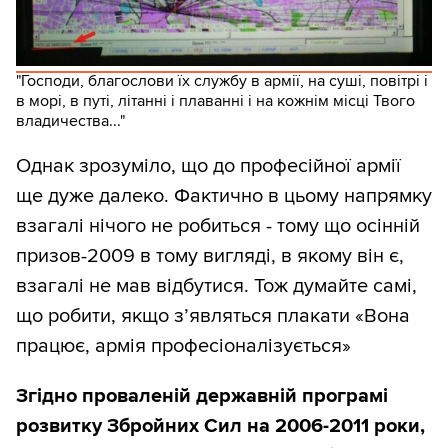
"Господи, благослови їх службу в армії, на суші, повітрі і
в морі, в путі, літанні і плаванні і на кожнім місці Твого
владичества..."
Однак зрозуміло, що до професійної армії
ще дуже далеко. Фактично в цьому напрямку
взагалі нічого не робиться - тому що осінній
призов-2009 в тому вигляді, в якому він є,
взагалі не мав відбутися. Тож думайте самі,
що робити, якщо з’являться плакати «Вона
працює, армія професіоналізується»
Згідно проваленій державній програмі
розвитку Збройних Сил на 2006-2011 роки,