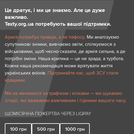
Це дратує, і ми це знаємо. Але це дуже
важливо.
Texty.org.ua потребують вашої підтримки.
Армія потребує правди, а не пафосу.
Ми аналізуємо
супутникові знімки, вивчаємо звіти, спілкуємося з
військовими, щоб чесно сказати, де армія сильна, а де
потрібні зміни. Наша критика — це не зрада, а турбота.
Кожна наша рекомендація може врятувати життя
українських воїнів.
Підтримайте нас, щоб ЗСУ стали
кращими.
Ми не женемося за трафіком і кліками — ми шукаємо
історії, які вважаємо важливими і гідними вашого часу.
ЩОМІСЯЧНА ПОЖЕРТВА ЧЕРЕЗ LIQPAY
100
грн
500
грн
1000
грн