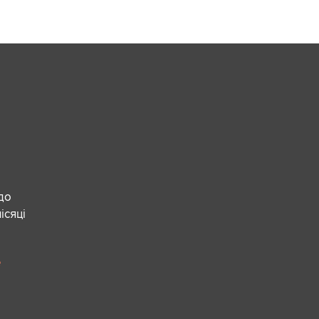
 до
ісяці
е