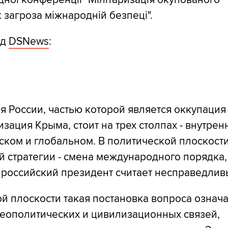
 загроза міжнародній безпеці".
ад
DSNews
:
я России, частью которой является оккупация
зация Крыма, стоит на трех столпах - внутрен
ском и глобальном. В политической плоскост
й стратегии - смена международного порядка,
 российский президент считает несправедлив
й плоскости такая постановка вопроса означ
геополитических и цивилизационных связей,