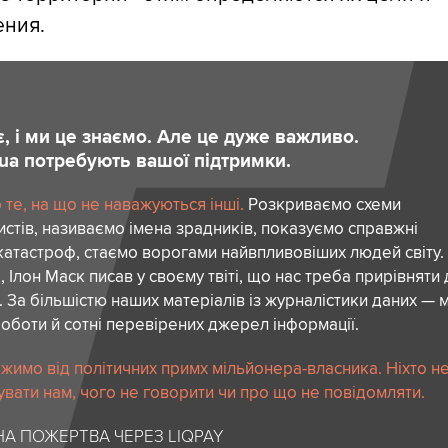
ения.
є, і ми це знаємо. Але це дуже важливо.
.ua потребують вашої підтримки.
те, на що не наважуються інші.
Розкриваємо схеми
стів, називаємо імена зрадників, показуємо справжні
атастроф, стаємо ворогами найвпливовіших людей світу.
 Ілон Маск писав у своєму твіті, що нас треба прирівняти
. За більшістю наших матеріалів із журналістики даних — м
роботи й сотні перевірених джерел інформації.
жимо від політичних примх мільйонера-власника. Ніхто н
вати нам, чого не говорити чи про що не повідомляти.
А ПОЖЕРТВА ЧЕРЕЗ LIQPAY