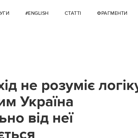
УГИ
#ENGLISH
СТАТТІ
ФРАГМЕНТИ
ід не розуміє логік
чим Україна
но від неї
ється