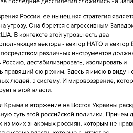
 за последние десятилетия сложились на Запа
зрения России, ее нынешняя стратегия являет
на угрозу. Она борется с агрессивным Западо
США. В контексте этой угрозы есть два
ополняющих вектора - вектор НАТО и вектор 
 посредством различных инструментов должн
 Россию, дестабилизировать, изолировать и
ь правящий ею режим. Здесь я имею в виду н
ых людей, а систему. И мировоззрение, кото
ует в этой власти.
я Крыма и вторжение на Восток Украины рас
ную суть этой российской политики. Причем 
х из моих знакомых россиян, которым не нрав
 система власти, которые считают ее