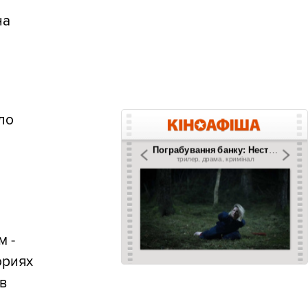
на
ло
,
м -
ориях
в