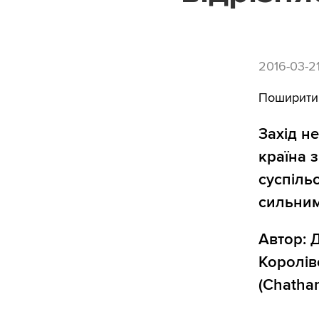
2016-03-2
Поширити
Захід не
країна 
суспіль
сильним
Автор: 
Королів
(Chatha