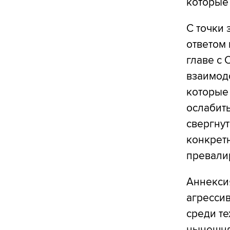
которые
С точки 
ответом 
главе с 
взаимод
которые
ослабить
свергнут
конкретн
превалир
Аннекси
агрессив
среди те
нынешняя