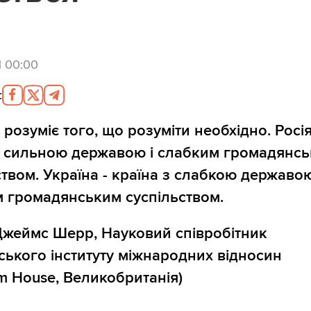
1 00:00
:
 розуміє того, що розуміти необхідно. Росія
з сильною державою і слабким громадянс
ством. Україна - країна з слабкою державою
 громадянським суспільством.
Джеймс Шерр, Науковий співробітник
ського інституту міжнародних відносин
m House, Великобританія)