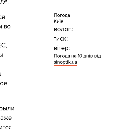
де.
Погода
ся
Київ
м во
волог.:
тиск:
ЕС,
вітер:
ы
Погода на 10 днів від
sinoptik.ua
е
рое
крыли
даже
ится