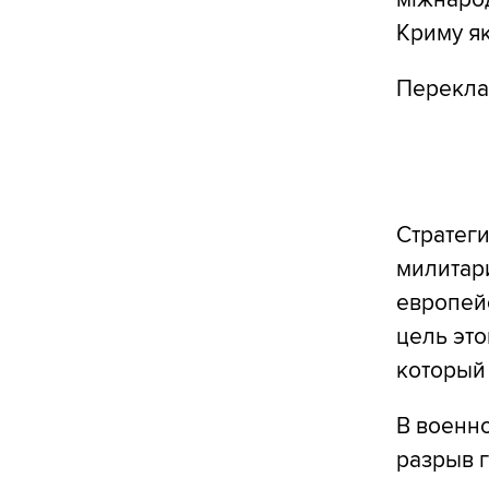
Криму як
Перекл
Стратеги
милитари
европей
цель это
который
В военно
разрыв 