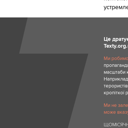
устремл
Це драту
Texty.org
Ми робимо 
пропаганди
масштаби к
Наприклад,
терористів
кропіткої 
Ми не зале
може вказу
ЩОМІСЯЧН