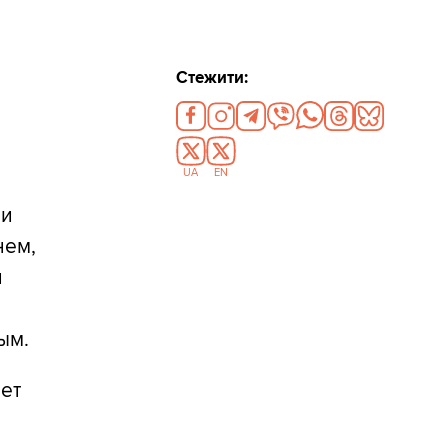
Стежити:
UA
EN
 и
нем,
и
ым.
ает