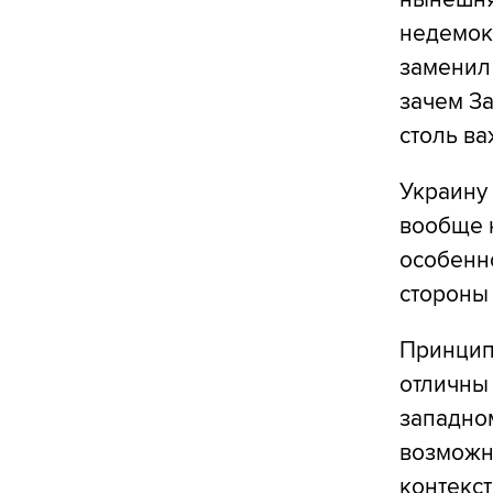
недемокр
заменил 
зачем З
столь ва
Украину 
вообще н
особенно
стороны 
Принцип
отличны 
западном
возможн
контекст