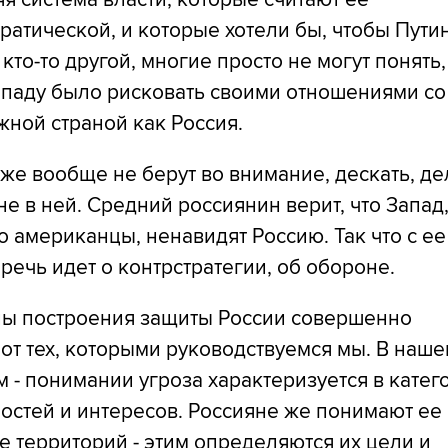
атической, и которые хотели бы, чтобы Пути
кто-то другой, многие просто не могут понять,
ападу было рисковать своими отношениями со
жной страной как Россия.
же вообще не берут во внимание, дескать, де
е в ней. Средний россиянин верит, что Запад
 американцы, ненавидят Россию. Так что с ее
речь идет о контрстратегии, об обороне.
ы построения защиты России совершенно
от тех, которыми руководствуемся мы. В наше
 - понимании угроза характеризуется в катег
остей и интересов. Россияне же понимают ее 
е территорий - этим определяются их цели и