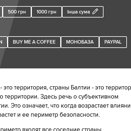
500
грн
1000
грн
Інша сума
N
BUY ME A COFFEE
МОНОБАЗА
PAYPAL
- это территория, страны Балтии - это территор
то территории. Здесь речь о субъективном
ии. Это означает, что когда возрастает влиян
растет и ее периметр безопасности.
ериметр входят все соседние страны,