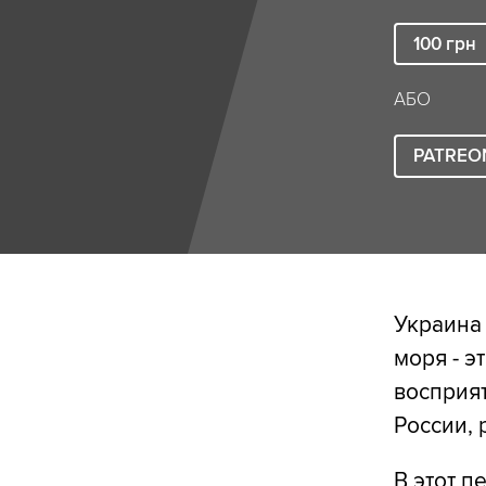
100
грн
АБО
PATREO
Украина 
моря - э
восприят
России, 
В этот п