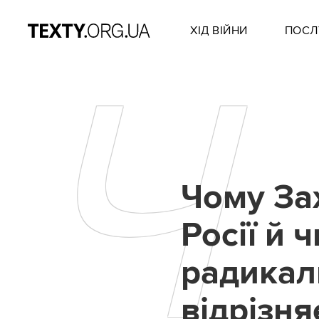
ХІД ВІЙНИ
ПОСЛ
Ч
Чому Зах
Росії й 
радикаль
відрізня