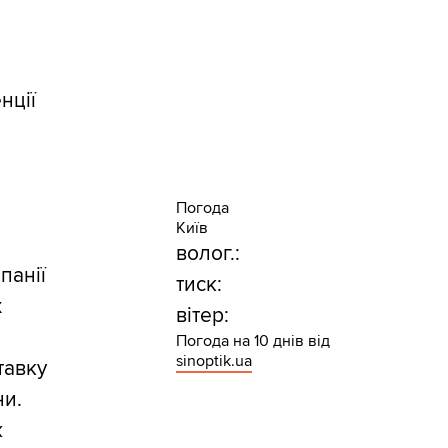
нції
Погода
Київ
волог.:
панії
тиск:
х
вітер:
Погода на 10 днів від
sinoptik.ua
тавку
ни.
ж