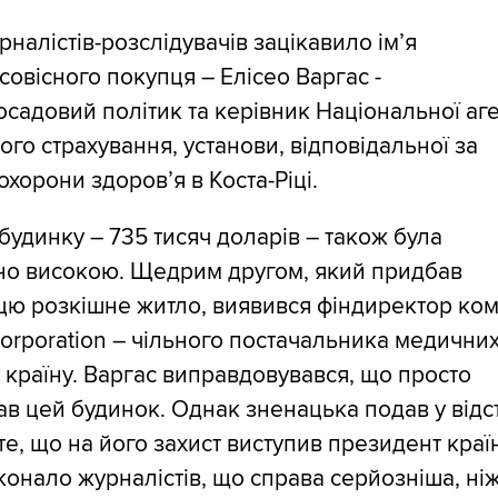
рналістів-розслідувачів зацікавило ім’я
овісного покупця – Елісео Варгас -
садовий політик та керівник Національної аге
ого страхування, установи, відповідальної за
охорони здоров’я в Коста-Ріці.
 будинку – 735 тисяч доларів – також була
но високою. Щедрим другом, який придбав
ю розкішне житло, виявився фіндиректор ком
Corporation – чільного постачальника медични
у країну. Варгас виправдовувався, що просто
в цей будинок. Однак зненацька подав у відс
те, що на його захист виступив президент краї
онало журналістів, що справа серйозніша, ні