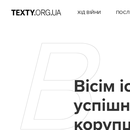
ХІД ВІЙНИ
ПОСЛ
В
Вісім і
успішн
коруп