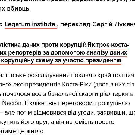
х вбивць.
ло
Legatum institute
, переклад Сергій Лукян
лістика даних проти корупції:
Як троє коста-
их репортерів за допомогою аналізу даних
 корупційну схему за участю президентів
лістське розслідування поклало край політич
трьох екс-президентів Коста-Ріки (двоє з них сіл
А почалося все з банальної скарги ріелтерки в
a Nación. Її клієнт вів переговори про купівлю
– але потім відмовився від угоди, заявивши, щ
купить його друг, а він натомість просто
атиме це житло.