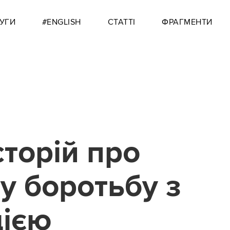
УГИ
#ENGLISH
СТАТТІ
ФРАГМЕНТИ
сторій про
у боротьбу з
цією