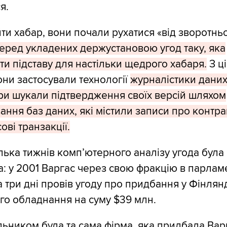
я.
ти хабар, вони почали рухатися «від зворотньо
еред укладених держустановою угод таку, яка
ти підставу для настільки щедрого хабаря.
З ц
ни застосували технології
журналістики даних
ри шукали підтвердження своїх версій шляхом
ння баз даних, які містили записи про контра
ові транзакції.
лька тижнів комп’ютерного аналізу угода була
: у 2001 Варгас через свою фракцію в парлам
а три дні провів угоду про придбання у Фінлянд
го обладнання на суму $39 млн.
ьником була та сама фірма, яка придбала Вар