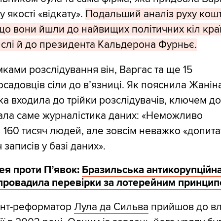
у якості «відкату».
Подальший аналіз руху кошт
що вони йшли до найвищих політичних кіл кра
ислі й до президента Кальдерона Фурньє.
мками розслідування він, Варгас та ще 15
садовців сіли до в’язниці. Як пояснила Жанін
яка входила до трійки розслідувачів, ключем д
тала саме журналістика даних: «Неможливо
и 160 тисяч людей, але зовсім неважко «допита
 записів у базі даних».
ея проти П’явок:
Бразильська антикорупційн
 провадила перевірки за лотерейним принци
нт-реформатор
Лула да Сильва
прийшов до в