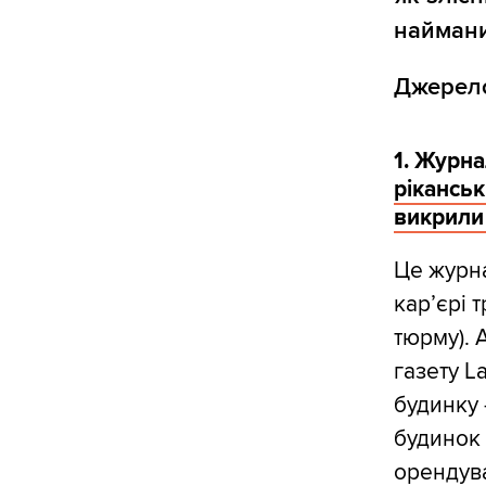
наймани
Джере
1. Журна
ріканськ
викрили
Це журна
кар’єрі 
тюрму). 
газету L
будинку 
будинок 
орендув