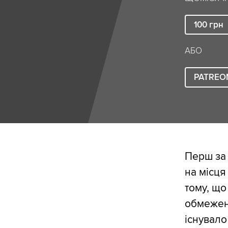
100
грн
АБО
PATREO
Перш за 
на місця
тому, що
обмежені
існувало