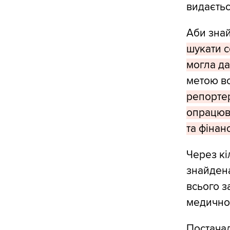
видаєтьс
Аби знай
шукати с
могла да
метою во
репорте
опрацюва
та фінанс
Через кі
знайдена
всього з
медично
Постачал