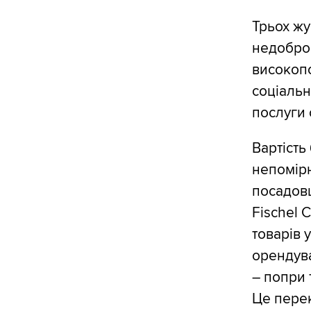
Трьох жу
недоброс
високопо
соціальн
послуги 
Вартість
непомір
посадовц
Fischel 
товарів 
орендува
– попри 
Це перек