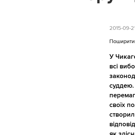
2015-09-2
Поширити
У Чикаг
всі виб
законод
суддею.
перемаг
своїх по
створил
відпові
як зліс