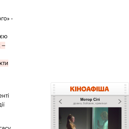
го» -
ією
 –
кти
енті
ії
гасу