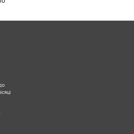
ло
 до
ісяці
е