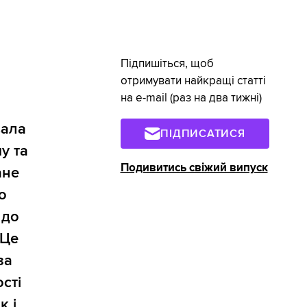
Підпишіться, щоб
отримувати найкращі статті
на e-mail (раз на два тижні)
вала
ПІДПИСАТИСЯ
у та
Подивитись свіжий випуск
ане
о
 до
 Це
за
сті
к і