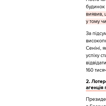
будинок 
виявив, 
у тому ч
За підсу
високопо
Сеніні, 
успіху с
відвідат
160 тисяч
2. Лотер
агенція
Президе