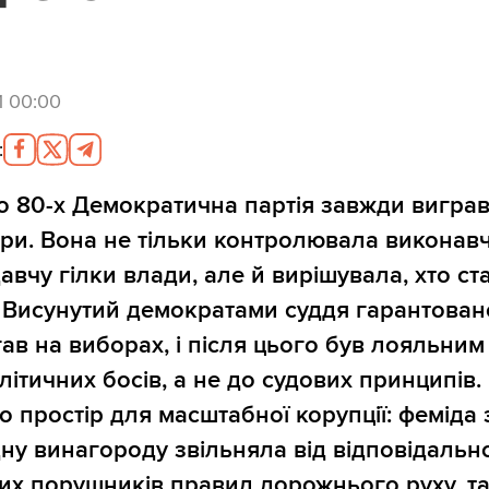
1 00:00
:
о 80-х Демократична партія завжди вигра
ори. Вона не тільки контролювала виконавч
авчу гілки влади, але й вирішувала, хто ст
 Висунутий демократами суддя гарантован
ав на виборах, і після цього був лояльним
літичних босів, а не до судових принципів.
о простір для масштабної корупції: феміда 
дну винагороду звільняла від відповідально
них порушників правил дорожнього руху, та