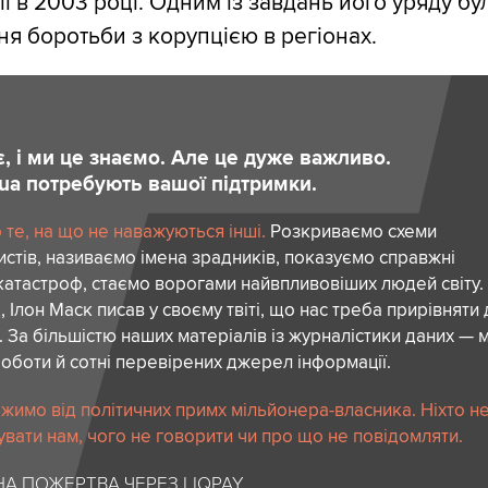
ії в 2003 році. Одним із завдань його уряду бу
я боротьби з корупцією в регіонах.
є, і ми це знаємо. Але це дуже важливо.
.ua потребують вашої підтримки.
те, на що не наважуються інші.
Розкриваємо схеми
стів, називаємо імена зрадників, показуємо справжні
атастроф, стаємо ворогами найвпливовіших людей світу.
 Ілон Маск писав у своєму твіті, що нас треба прирівняти
. За більшістю наших матеріалів із журналістики даних — м
роботи й сотні перевірених джерел інформації.
жимо від політичних примх мільйонера-власника. Ніхто н
вати нам, чого не говорити чи про що не повідомляти.
А ПОЖЕРТВА ЧЕРЕЗ LIQPAY