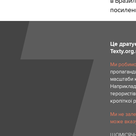
в Бразил
посиленн
Це драту
Texty.org
Ми робимо 
пропаганди
масштаби к
Наприклад,
терористів
кропіткої 
Ми не зале
може вказу
ЩОМІСЯЧН