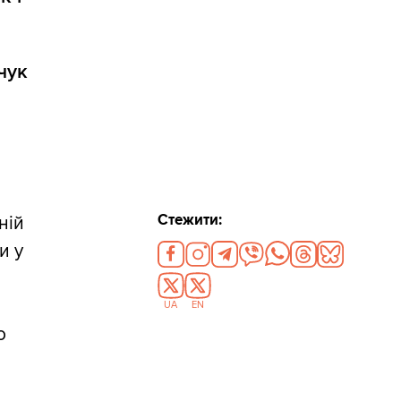
чук
Стежити:
ній
и у
UA
EN
о