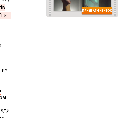
ів
їни –
а
о
ти»
а
пом
лади