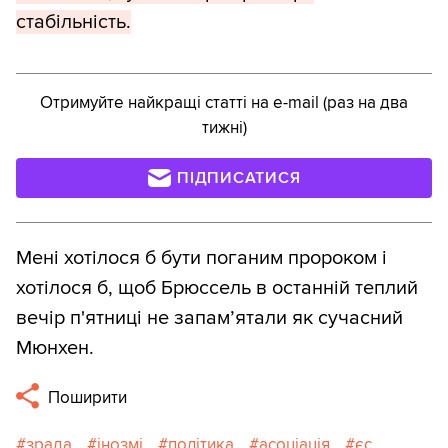
стабільність.
Отримуйте найкращі статті на e-mail (раз на два
тижні)
ПІДПИСАТИСЯ
Мені хотілося б бути поганим пророком і
хотілося б, щоб Брюссель в останній теплий
вечір п'ятниці не запам’ятали як сучасний
Мюнхен.
Поширити
зрада
інозмі
політика
асоціація
єс