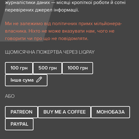
журналістики даних — місяці кропіткої роботи й сотні
перевірених джерел інформації.
Ми не залежимо від політичних примх мільйонера-
власника. Ніхто не може вказувати нам, чого не
говорити чи про що не повідомляти.
ЩОМІСЯЧНА ПОЖЕРТВА ЧЕРЕЗ LIQPAY
100
грн
500
грн
1000
грн
Інша сума
АБО
PATREON
BUY ME A COFFEE
МОНОБАЗА
PAYPAL