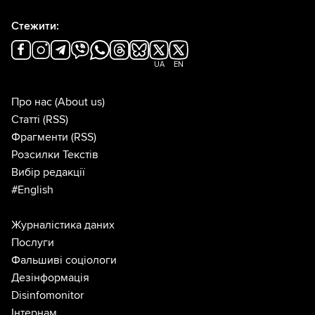
Стежити:
UA
EN
Про нас
(About us)
Статті
(RSS)
Фрагменти
(RSS)
Розсилки Текстів
Вибір редакції
#English
Журналістика даних
Послуги
Фальшиві соціологи
Дезінформація
Disinfomonitor
Інтернам