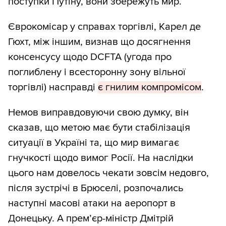
поступки Путіну, вони збережуть мир.
Єврокомісар у справах торгівлі, Карел де
Гюхт, між іншим, визнав що досягнення
консенсусу щодо DCFTA (угода про
поглиблену і всесторонну зону вільної
торгівлі) насправді
є гнилим компромісом
.
Немов виправдовуючи свою думку, він
сказав, що метою має бути стабілізація
ситуації в Україні та, що мир вимагає
гнучкості щодо вимог Росії. На наслідки
цього нам довелось чекати зовсім недовго,
після зустрічі в Брюселі, розпочались
наступні масові атаки на аеропорт в
Донецьку. А прем’єр-міністр Дмітрій