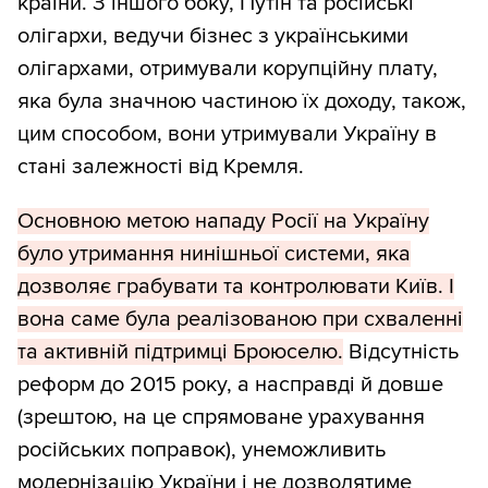
країни. З іншого боку, Путін та російські
олігархи, ведучи бізнес з українськими
олігархами, отримували корупційну плату,
яка була значною частиною їх доходу, також,
цим способом, вони утримували Україну в
стані залежності від Кремля.
Основною метою нападу Росії на Україну
було утримання нинішньої системи, яка
дозволяє грабувати та контролювати Київ. І
вона саме була реалізованою при схваленні
та активній підтримці Броюселю.
Відсутність
реформ до 2015 року, а насправді й довше
(зрештою, на це спрямоване урахування
російських поправок), унеможливить
модернізацію України і не дозволятиме