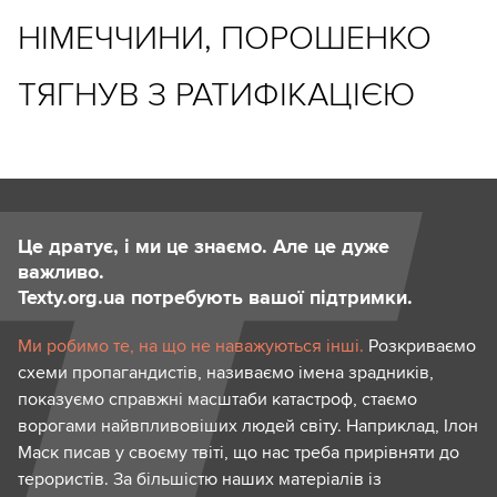
НІМЕЧЧИНИ, ПОРОШЕНКО
ТЯГНУВ З РАТИФІКАЦІЄЮ
Це дратує, і ми це знаємо. Але це дуже
важливо.
Texty.org.ua потребують вашої підтримки.
Ми робимо те, на що не наважуються інші.
Розкриваємо
схеми пропагандистів, називаємо імена зрадників,
показуємо справжні масштаби катастроф, стаємо
ворогами найвпливовіших людей світу. Наприклад, Ілон
Маск писав у своєму твіті, що нас треба прирівняти до
терористів. За більшістю наших матеріалів із