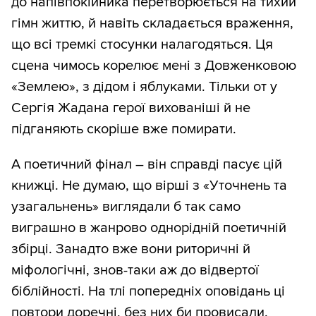
до напівпокійника перетворюється на тихий
гімн життю, й навіть складається враження,
що всі тремкі стосунки налагодяться. Ця
сцена чимось корелює мені з Довженковою
«Землею», з дідом і яблуками. Тільки от у
Сергія Жадана герої вихованіші й не
підганяють скоріше вже помирати.
А поетичний фінал – він справді пасує цій
книжці. Не думаю, що вірші з «Уточнень та
узагальнень» виглядали б так само
виграшно в жанрово однорідній поетичній
збірці. Занадто вже вони риторичні й
міфологічні, знов-таки аж до відвертої
біблійності. На тлі попередніх оповідань ці
повтори доречні, без них би провисали.