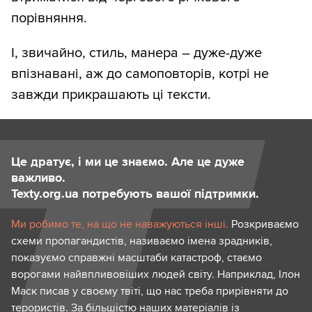
порівняння.
І, звичайно, стиль, манера – дуже-дуже
впізнавані, аж до самоповторів, котрі не
завжди прикрашають ці тексти.
Це дратує, і ми це знаємо. Але це дуже
важливо.
Texty.org.ua потребують вашої підтримки.
Ми робимо те, на що не наважуються інші.
Розкриваємо
схеми пропагандистів, називаємо імена зрадників,
показуємо справжні масштаби катастроф, стаємо
ворогами найвпливовіших людей світу. Наприклад, Ілон
Маск писав у своєму твіті, що нас треба прирівняти до
терористів. За більшістю наших матеріалів із