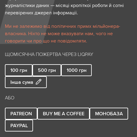
журналістики даних — місяці кропіткої роботи й сотні
перевірених джерел інформації.
Ми не залежимо від політичних примх мільйонера-
власника. Ніхто не може вказувати нам, чого не
говорити чи про що не повідомляти.
ЩОМІСЯЧНА ПОЖЕРТВА ЧЕРЕЗ LIQPAY
100
грн
500
грн
1000
грн
Інша сума
АБО
PATREON
BUY ME A COFFEE
МОНОБАЗА
PAYPAL