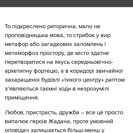
То підкреслено риторична, мало не
проповідницька мова, то стрибок у вир
метафор або загадкових заломлень і
метаморфоз простору, де місто здатне
перетворитися на якусь середньовічно-
архетипну фортецю, а в коридорі звичайної
захаращеної будівлі «тихого центру» раптом
з’являються таємні ходи в незрозумілі
приміщення.
Любов, пристрасть, дружба – все це просто
випалює героїв Жадана, проте умовний
оповідач залишається більш-менш у