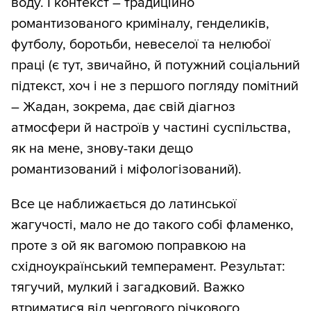
воду. І контекст – традиційно
романтизованого криміналу, генделиків,
футболу, боротьби, невеселої та нелюбої
праці (є тут, звичайно, й потужний соціальний
підтекст, хоч і не з першого погляду помітний
– Жадан, зокрема, дає свій діагноз
атмосфери й настроїв у частині суспільства,
як на мене, знову-таки дещо
романтизований і міфологізований).
Все це наближається до латинської
жагучості, мало не до такого собі фламенко,
проте з ой як вагомою поправкою на
східноукраїнський темперамент. Результат:
тягучий, мулкий і загадковий. Важко
втриматися від чергового річкового