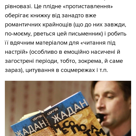
рівновазі. Це плідне «протиставлення»
оберігає книжку від занадто вже
романтичних крайнощів (що до них завжди,
по-моєму, рветься цей письменник) і робить
її вдячним матеріалом для «читання під
настрій» (особливо в емоційно насичені й
загострені періоди, тобто, зокрема, й саме
зараз), цитування в соцмережах і т.п.