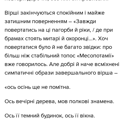
Вірші закінчуються спокійним і майже
затишним поверненням – «Завжди
повертатись на ці пагорби й ріки, / де при
брамах стоять митарі й охоронці…». Хоч
повертатися було й не багато звідки: про
більш ніж стабільний топос «Месопотамії»
вже говорилось. Але добрі й наче всміхнені
симпатичні образи завершального вірша –
«ось осінь ще не помітна.
Ось вечірні дерева, мов полкові знамена.
Ось її темний будинок, ось її вікна.