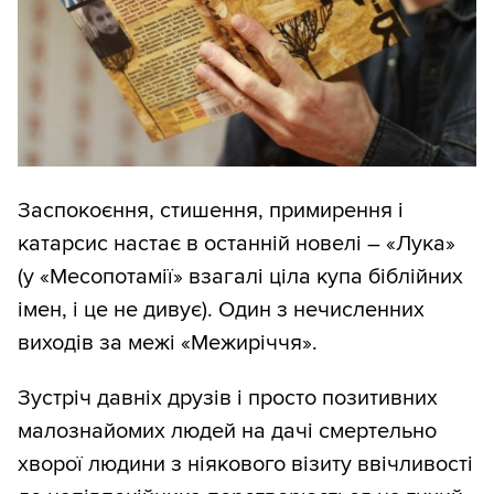
Заспокоєння, стишення, примирення і
катарсис настає в останній новелі – «Лука»
(у «Месопотамії» взагалі ціла купа біблійних
імен, і це не дивує). Один з нечисленних
виходів за межі «Межиріччя».
Зустріч давніх друзів і просто позитивних
малознайомих людей на дачі смертельно
хворої людини з ніякового візиту ввічливості