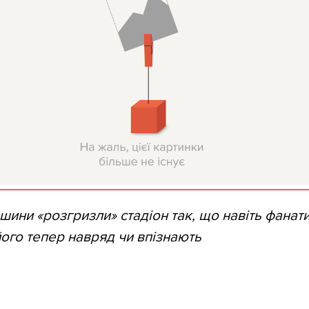
шини «розгризли» стадіон так, що навіть фанати
ого тепер навряд чи впізнають