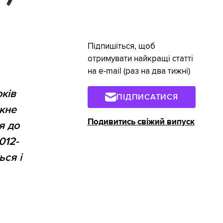
Підпишіться, щоб
отримувати найкращі статті
на e-mail (раз на два тижні)
оків
ПІДПИСАТИСЯ
икне
Подивитись свіжий випуск
я до
012-
ься і