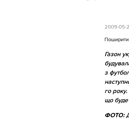
2009-05-
Поширити
Газон ук
будувала
з футбол
наступно
го року
що буде 
ФОТО:
Д