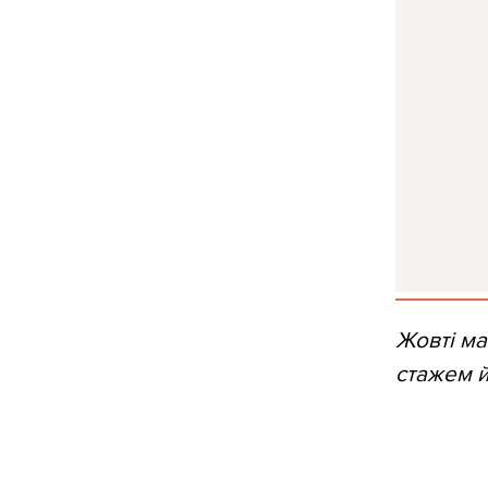
Жовті ма
стажем й