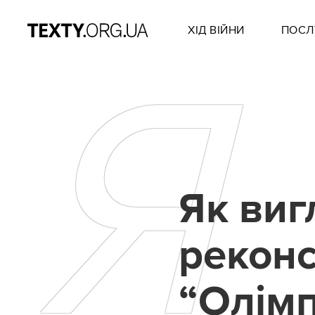
ХІД ВІЙНИ
ПОСЛ
Я
Як виг
рекон
“Олімп