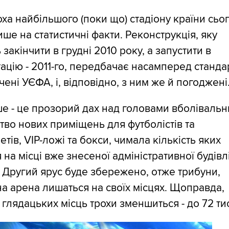
ха найбільшого (поки що) стадіону країни сьо
ише на статистичні факти. Реконструкція, яку
 закінчити в грудні 2010 року, а запустити в
ацію - 2011-го, передбачає насамперед станда
ені УЄФА, і, відповідно, з ним же й погоджені
 - це прозорий дах над головами вболівальни
тво нових приміщень для футболістів та
етів, VIP-ложі та бокси, чимала кількість яких
я на місці вже знесеної адміністративної будівл
. Другий ярус буде збережено, отже трибуни,
а арена лишаться на своїх місцях. Щоправда,
ь глядацьких місць трохи зменшиться - до 72 ти