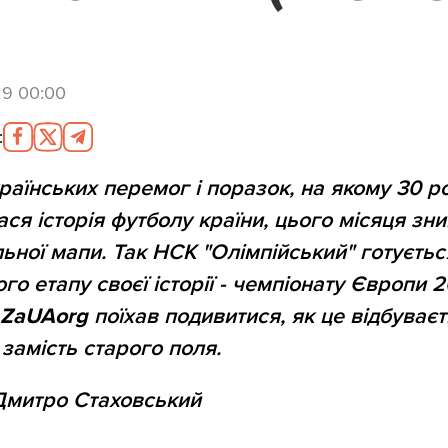
29 00:00
:
раїнських перемог і поразок, на якому 30 р
ся історія футболу країни, цього місяця зн
ьної мапи. Так НСК "Олімпійський" готуєтьс
го етапу своєї історії - чемпіонату Європи 2
.
ZaUAorg
поїхав подивитися, як це відбуваєт
замість старого поля.
митро Стаховський