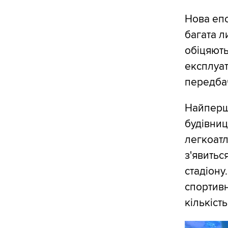
Нова епо
багата л
обіцяють
експлуат
передбач
Найперше
будівниц
легкоатл
з'явитьс
стадіону
спортивн
кількіст