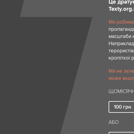
Це драту
Texty.org
Ми робимо 
пропаганди
масштаби к
Наприклад,
терористів
кропіткої 
Ми не зале
може вказу
ЩОМІСЯЧН
100
грн
АБО