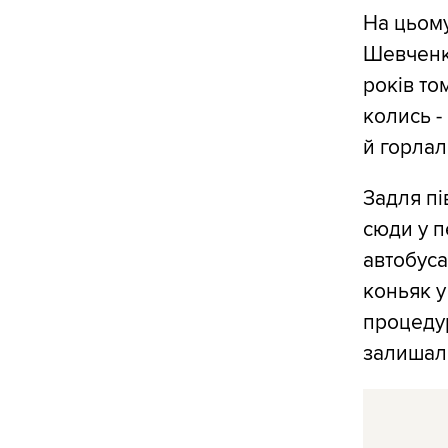
На цьому
Шевченко
років то
колись -
й горлал
Задля пі
сюди у п
автобуса
коньяк у
процедур
залишал