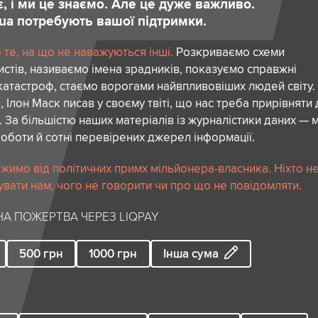
є, і ми це знаємо. Але це дуже важливо.
.ua потребують вашої підтримки.
те, на що не наважуються інші.
Розкриваємо схеми
стів, називаємо імена зрадників, показуємо справжні
атастроф, стаємо ворогами найвпливовіших людей світу.
 Ілон Маск писав у своєму твіті, що нас треба прирівняти
. За більшістю наших матеріалів із журналістики даних — м
роботи й сотні перевірених джерел інформації.
жимо від політичних примх мільйонера-власника. Ніхто н
вати нам, чого не говорити чи про що не повідомляти.
А ПОЖЕРТВА ЧЕРЕЗ LIQPAY
500
грн
1000
грн
Інша сума