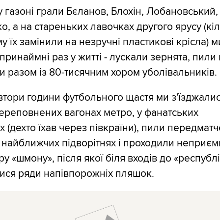
 газоні грали Бєланов, Блохін, Лобановський,
, а на стареньких лавочках другого ярусу (кі
му їх замінили на незручні пластикові крісла) м
 принаймні раз у житті - лускали зернята, пили
и разом із 80-тисячним хором уболівальників.
втори години футбольного щастя ми з'їзджали
ереповнених вагонах метро, у фанатських
х (дехто їхав через півкраїни), пили передмат
 найближчих підворітнях і проходили неприєм
у «шмону», після якої біля входів до «республ
ися ряди напівпорожніх пляшок.