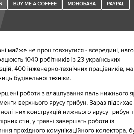
N
BUY ME A COFFEE
МОНОБАЗА
PAYPAL
оні майже не проштовхнутися - всередині, нагор
рацюють 1040 робітників із 23 українських
зцій, 400 інженерно-технічних працівників, м
иць будівельної техніки.
ршені роботи з влаштування паль нижнього я
менти верхнього ярусу трибун. Зараз підсихає
нолітних конструкцій нижнього ярусу трибун т
пірних стін, у травні завершать роботи із
ння прохідного комунікаційного колектора, б