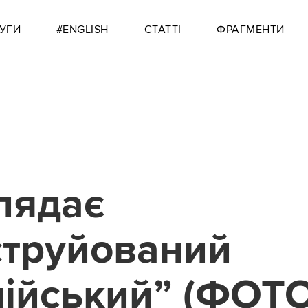
УГИ
#ENGLISH
СТАТТІ
ФРАГМЕНТИ
лядає
струйований
ійський” (ФОТО