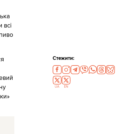
лька
и всі
 пиво
Стежити:
ся
чевий
ну
UA
EN
іки»