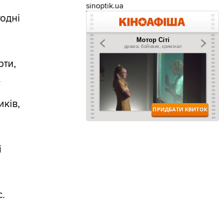
sinoptik.ua
годні
рти,
.
ків,
і
с.