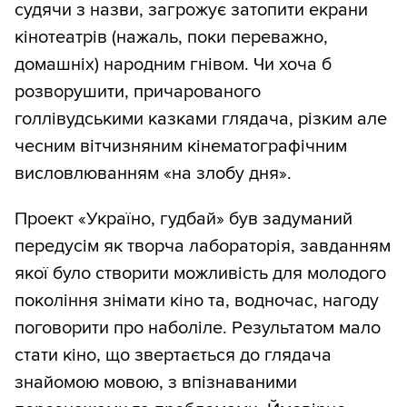
судячи з назви, загрожує затопити екрани
кінотеатрів (нажаль, поки переважно,
домашніх) народним гнівом. Чи хоча б
розворушити, причарованого
голлівудськими казками глядача, різким але
чесним вітчизняним кінематографічним
висловлюванням «на злобу дня».
Проект «Україно, гудбай» був задуманий
передусім як творча лабораторія, завданням
якої було створити можливість для молодого
покоління знімати кіно та, водночас, нагоду
поговорити про наболіле. Результатом мало
стати кіно, що звертається до глядача
знайомою мовою, з впізнаваними