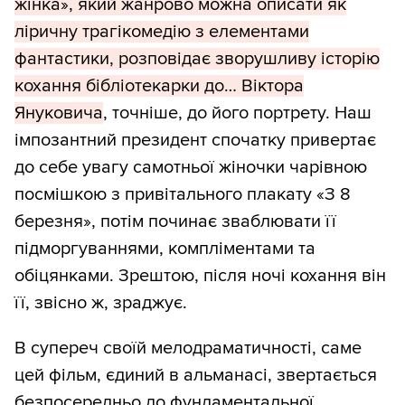
жінка», який жанрово можна описати як
ліричну трагікомедію з елементами
фантастики, розповідає зворушливу історію
кохання бібліотекарки до… Віктора
Януковича
, точніше, до його портрету. Наш
імпозантний президент спочатку привертає
до себе увагу самотньої жіночки чарівною
посмішкою з привітального плакату «З 8
березня», потім починає зваблювати її
підморгуваннями, компліментами та
обіцянками. Зрештою, після ночі кохання він
її, звісно ж, зраджує.
В супереч своїй мелодраматичності, саме
цей фільм, єдиний в альманасі, звертається
безпосередньо до фундаментальної