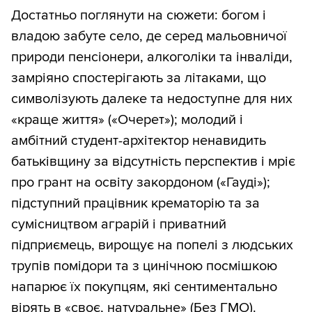
Достатньо поглянути на сюжети: богом і
владою забуте село, де серед мальовничої
природи пенсіонери, алкоголіки та інваліди,
замріяно спостерігають за літаками, що
символізують далеке та недоступне для них
«краще життя» («Очерет»); молодий і
амбітний студент-архітектор ненавидить
батьківщину за відсутність перспектив і мріє
про грант на освіту закордоном («Гауді»);
підступний працівник крематорію та за
сумісництвом аграрій і приватний
підприємець, вирощує на попелі з людських
трупів помідори та з цинічною посмішкою
напарює їх покупцям, які сентиментально
вірять в «своє, натуральне» (Без ГМО).