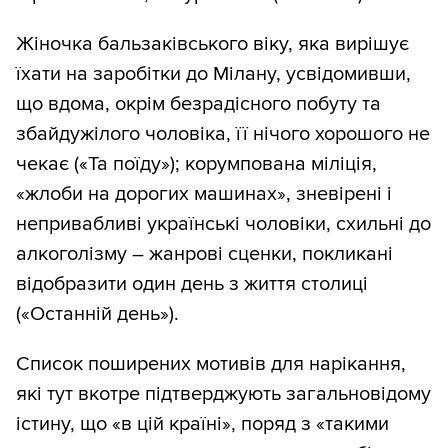
Жіночка бальзаківського віку, яка вирішує
їхати на заробітки до Мілану, усвідомивши,
що вдома, окрім безрадісного побуту та
збайдужілого чоловіка, її нічого хорошого не
чекає («Та поїду»); корумпована міліція,
«жлоби на дорогих машинах», зневірені і
непривабливі українські чоловіки, схильні до
алкоголізму – жанрові сценки, покликані
відобразити один день з життя столиці
(«Останній день»).
Список поширених мотивів для нарікання,
які тут вкотре підтверджують загальновідому
істину, що «в цій країні», поряд з «такими