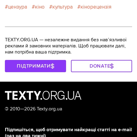
цензура
кіно
культура
кінорецензія
TEXTY.ORG.UA — незалежне видання без навʼязливої
реклами й замовних матеріалів. Щоб працювати далі,
нам потрібна ваша підтримка.
ПІДТРИМАТИ
DONATE
©
2010—2026 Texty.org.ua
Підпишіться, щоб отримувати найкращі статті на e-mail
(раз на два тижні)