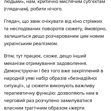
людьми», нам, критично мислячим суб’єктам
(глядачам), робити нічого.
Глядач, що звик очікувати від кіно стрімких
та несподіваних поворотів сюжету, ймовірно,
залишиться дещо розчарованим цим новим
українським реалізмом.
Втім, тут працює, схоже, дещо інший
механізм отримування задоволення.
Демонструючи і без того вже закріплений в
народній уяві набір образів «безнадійної
ситуації», ці сюжети виконують важливу
терапевтичну функцію: дозволяють нам в
черговий раз розчулено замилуватися
власним трагічним образом «жерти