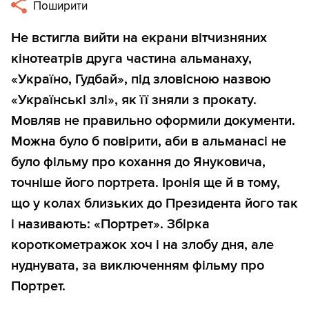
Поширити
Не встигла вийти на екрани вітчизняних
кінотеатрів друга частина альманаху,
«Україно, Гудбай», під зловісною назвою
«Українські злі», як її зняли з прокату.
Мовляв не правильно оформили документи.
Можна було б повірити, аби в альманасі не
було фільму про кохання до Януковича,
точніше його портрета. Іронія ще й в тому,
що у колах близьких до Президента його так
і називають: «Портрет». Збірка
короткометражок хоч і на злобу дня, але
нуднувата, за виключенням фільму про
Портрет.