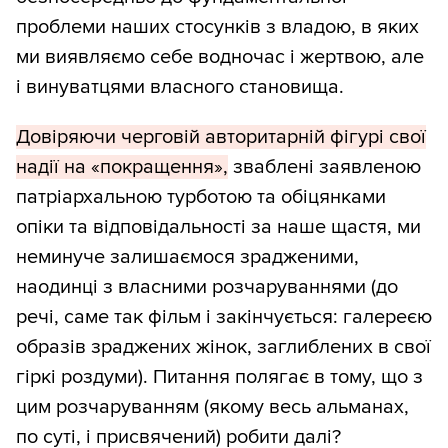
проблеми наших стосунків з владою, в яких
ми виявляємо себе водночас і жертвою, але
і винуватцями власного становища.
Довіряючи черговій авторитарній фігурі свої
надії на «покращення»,
зваблені заявленою
патріархальною турботою та обіцянками
опіки та відповідальності за наше щастя, ми
неминуче залишаємося зрадженими,
наодинці з власними розчаруваннями (до
речі, саме так фільм і закінчується: галереєю
образів зраджених жінок, заглиблених в свої
гіркі роздуми). Питання полягає в тому, що з
цим розчаруванням (якому весь альманах,
по суті, і присвячений) робити далі?