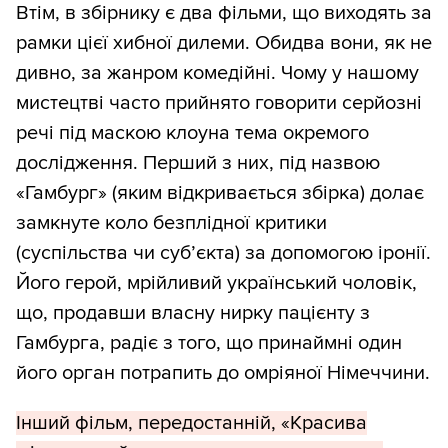
Втім, в збірнику є два фільми, що виходять за
рамки цієї хибної дилеми. Обидва вони, як не
дивно, за жанром комедійні. Чому у нашому
мистецтві часто прийнято говорити серйозні
речі під маскою клоуна тема окремого
дослідження. Перший з них, під назвою
«Гамбург» (яким відкривається збірка) долає
замкнуте коло безплідної критики
(суспільства чи суб’єкта) за допомогою іронії.
Його герой, мрійливий український чоловік,
що, продавши власну нирку пацієнту з
Гамбурга, радіє з того, що принаймні один
його орган потрапить до омріяної Німеччини.
Інший фільм, передостанній, «Красива