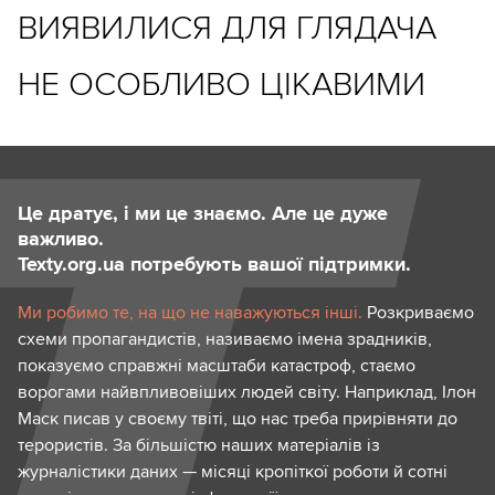
ВИЯВИЛИСЯ ДЛЯ ГЛЯДАЧА
НЕ ОСОБЛИВО ЦІКАВИМИ
Це дратує, і ми це знаємо. Але це дуже
важливо.
Texty.org.ua потребують вашої підтримки.
Ми робимо те, на що не наважуються інші.
Розкриваємо
схеми пропагандистів, називаємо імена зрадників,
показуємо справжні масштаби катастроф, стаємо
ворогами найвпливовіших людей світу. Наприклад, Ілон
Маск писав у своєму твіті, що нас треба прирівняти до
терористів. За більшістю наших матеріалів із
журналістики даних — місяці кропіткої роботи й сотні