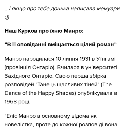
...і якщо про тебе донька написала мемуари
:))
Наш Курков про їхню Манро:
“В її оповіданні вміщається цілий роман”
Манро народилася 10 липня 1931 в Уїнгамі
(провінція Онтаріо). Вчилася в університеті
Західного Онтаріо. Свою перша збірка
розповідей "Танець щасливих тіней" (The
Dance of the Happy Shades) опублікувала в
1968 році.
"Еліс Манро в основному відома як
новелістка, проте до кожної розповіді вона