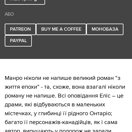
АБО
PATREON
BUY ME A COFFEE
МОНОБАЗА
PAYPAL
Манро ніколи не напише великий роман “з
життя епохи” - та, схоже, вона взагалі ніколи
роману не напише. Всі оповідання Еліс – це
драми, які відбуваються в маленьких
містечках, у глибинці її рідного Онтаріо;
багато її персонажів-канадійців, як і сама
автор, вирушають у подорож не заради