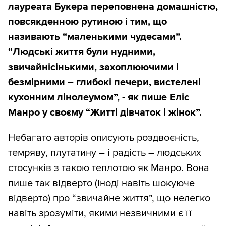
лауреата Букера переповнена домашністю,
повсякденною рутиною і тим, що
називають “маленькими чудесами”.
“Людські життя були нудними,
звичайнісінькими, захоплюючими і
безмірними – глибокі печери, вистелені
кухонним лінолеумом”, - як пише Еліс
Манро у своєму “Житті дівчаток і жінок”.
Небагато авторів описують роздвоєність,
темряву, плутатину – і радість – людських
стосунків з такою теплотою як Манро. Вона
пише так відверто (іноді навіть шокуюче
відверто) про “звичайне життя”, що нелегко
навіть зрозуміти, якими незвичними є її