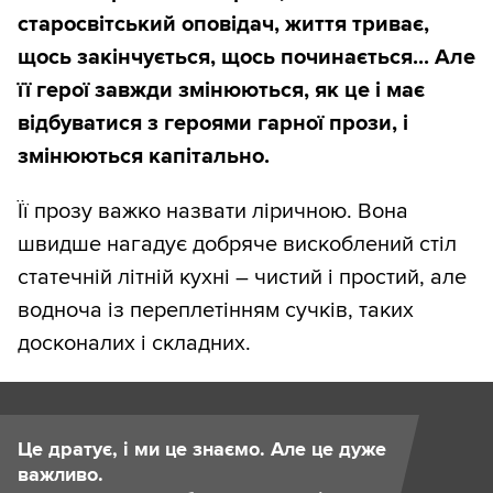
старосвітський оповідач, життя триває,
щось закінчується, щось починається... Але
її герої завжди змінюються, як це і має
відбуватися з героями гарної прози, і
змінюються капітально.
Її прозу важко назвати ліричною. Вона
швидше нагадує добряче вискоблений стіл
статечній літній кухні – чистий і простий, але
водноча із переплетінням сучків, таких
досконалих і складних.
Це дратує, і ми це знаємо. Але це дуже
важливо.