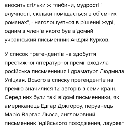
вносить стільки ж глибини, мудрості і
влучності, скільки поміщається в об`ємних
романах", - наголошується в рішенні журі,
одним з членів якого був відомий
український письменник Андрій Курков.
У список претендентів на здобуття
престижної літературної премії входила
російська письменниця і драматург Людмила
Уліцкая. Всього в списку претендентів на
премію значилися 12 авторів з семи країн.
Серед них були такі відомі письменники, як
американець Едгар Доктороу, перуанець
Маріо Варґас Льоса, англомовний
письменник індійського походження, лауреат