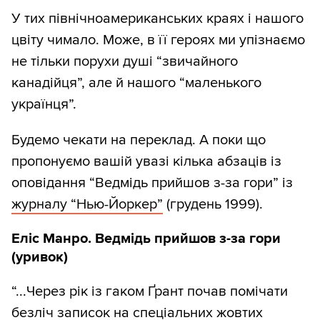
У тих північноамериканських краях і нашого
цвіту чимало. Може, в її героях ми упізнаємо
не тільки порухи душі “звичайного
канадійця”, але й нашого “маленького
українця”.
Будемо чекати на переклад. А поки що
пропонуємо вашій увазі кілька абзаців із
оповідання “Ведмідь прийшов з-за гори” із
журналу “Нью-Йоркер”
(грудень 1999).
Еліс Манро. Ведмідь прийшов з-за гори
(уривок)
“...Через рік із гаком Ґрант почав помічати
безліч записок на спеціальних жовтих