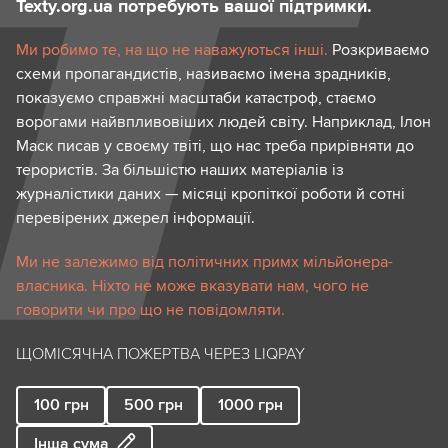
Texty.org.ua потребують вашої підтримки.
Ми робимо те, на що не наважуються інші.
Розкриваємо
схеми пропагандистів, називаємо імена зрадників,
показуємо справжні масштаби катастроф, стаємо
ворогами найвпливовіших людей світу. Наприклад, Ілон
Маск писав у своєму твіті, що нас треба прирівняти до
терористів. За більшістю наших матеріалів із
журналістики даних — місяці кропіткої роботи й сотні
перевірених джерел інформації.
Ми не залежимо від політичних примх мільйонера-
власника. Ніхто не може вказувати нам, чого не
говорити чи про що не повідомляти.
ЩОМІСЯЧНА ПОЖЕРТВА ЧЕРЕЗ LIQPAY
100
грн
500
грн
1000
грн
Інша сума