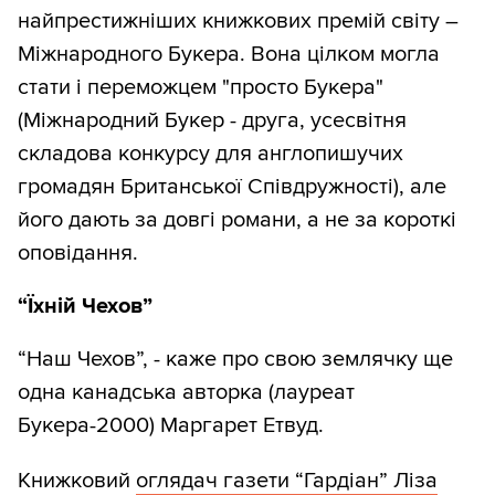
найпрестижніших книжкових премій світу –
Міжнародного Букера. Вона цілком могла
стати і переможцем "просто Букера"
(Міжнародний Букер - друга, усесвітня
складова конкурсу для англопишучих
громадян Британської Співдружності), але
його дають за довгі романи, а не за короткі
оповідання.
“Їхній Чехов”
“Наш Чехов”, - каже про свою землячку ще
одна канадська авторка (лауреат
Букера-2000) Маргарет Етвуд.
Книжковий
оглядач газети “Гардіан” Ліза