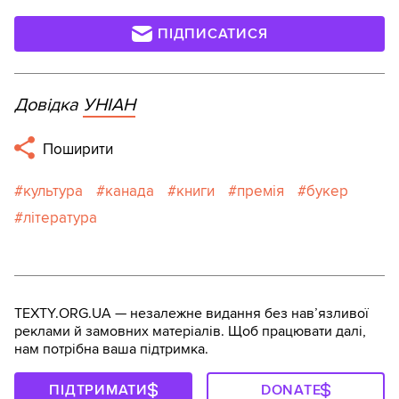
ПІДПИСАТИСЯ
Довідка
УНІАН
Поширити
культура
канада
книги
премія
букер
література
TEXTY.ORG.UA — незалежне видання без навʼязливої
реклами й замовних матеріалів. Щоб працювати далі,
нам потрібна ваша підтримка.
ПІДТРИМАТИ
DONATE