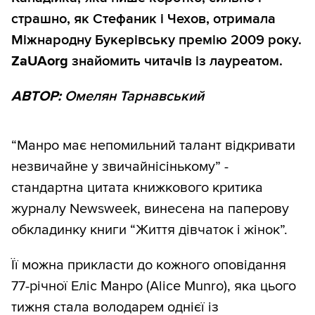
страшно, як Стефаник і Чехов, отримала
Міжнародну Букерівськy премію 2009 року.
ZaUAorg
знайомить читачів із лауреатом.
АВТОР:
Омелян Тарнавський
“Манро має непомильний талант відкривати
незвичайне у звичайнісінькому” -
стандартна цитата книжкового критика
журналу Newsweek, винесена на паперову
обкладинку книги “Життя дівчаток і жінок”.
Її можна прикласти до кожного оповідання
77-річної Еліс Манро (Alice Munro), яка цього
тижня стала володарем однієї із