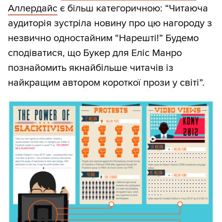
Аллердайс
є більш категоричною: “Читаюча
аудиторія зустріла новину про цю нагороду з
незвично одностайним “Нарешті!” Будемо
сподіватися, що Букер для Еліс Манро
познайомить якнайбільше читачів із
найкращим автором короткої прози у світі”.