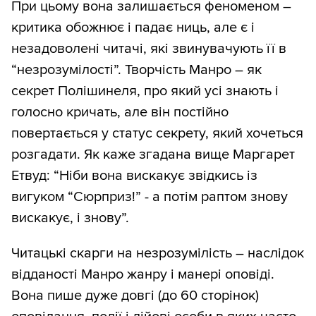
При цьому вона залишається феноменом –
критика обожнює і падає ниць, але є і
незадоволені читачі, які звинувачують її в
“незрозумілості”. Творчість Манро – як
секрет Полішинеля, про який усі знають і
голосно кричать, але він постійно
повертається у статус секрету, який хочеться
розгадати. Як каже згадана вище Маргарет
Етвуд: “Ніби вона вискакує звідкись із
вигуком “Сюрприз!” - а потім раптом знову
вискакує, і знову”.
Читацькі скарги на незрозумілість – наслідок
відданості Манро жанру і манері оповіді.
Вона пише дуже довгі (до 60 сторінок)