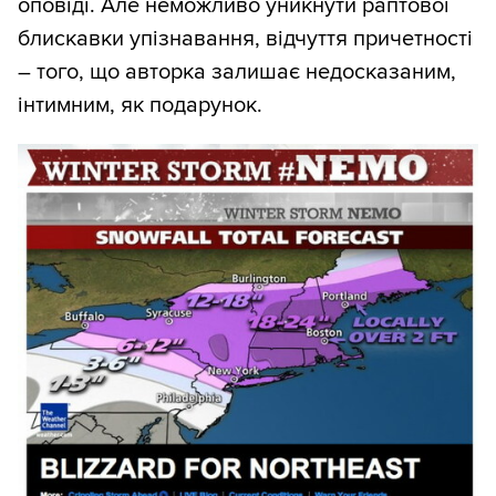
оповіді. Але неможливо уникнути раптової
блискавки упізнавання, відчуття причетності
– того, що авторка залишає недосказаним,
інтимним, як подарунок.