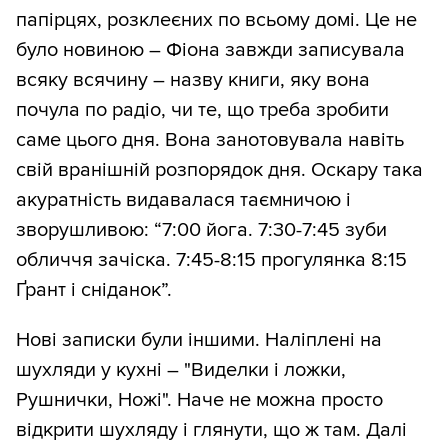
папірцях, розклеєних по всьому домі. Це не
було новиною – Фіона завжди записувала
всяку всячину – назву книги, яку вона
почула по радіо, чи те, що треба зробити
саме цього дня. Вона занотовувала навіть
свій вранішній розпорядок дня. Оскару така
акуратність видавалася таємничою і
зворушливою: “7:00 йога. 7:30-7:45 зуби
обличчя зачіска. 7:45-8:15 прогулянка 8:15
Ґрант і сніданок”.
Нові записки були іншими. Наліплені на
шухляди у кухні – "Виделки і ложки,
Рушнички, Ножі". Наче не можна просто
відкрити шухляду і глянути, що ж там. Далі