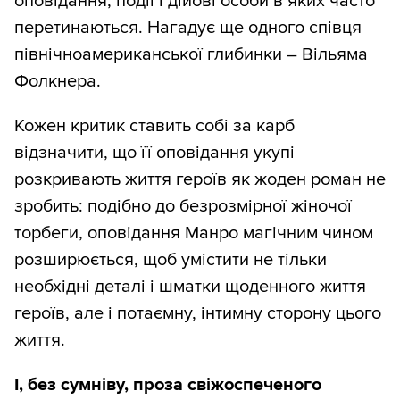
оповідання, події і дійові особи в яких часто
перетинаються. Нагадує ще одного співця
північноамериканської глибинки – Вільяма
Фолкнера.
Кожен критик ставить собі за карб
відзначити, що її оповідання укупі
розкривають життя героїв як жоден роман не
зробить: подібно до безрозмірної жіночої
торбеги, оповідання Манро магічним чином
розширюється, щоб умістити не тільки
необхідні деталі і шматки щоденного життя
героїв, але і потаємну, інтимну сторону цього
життя.
І, без сумніву, проза свіжоспеченого