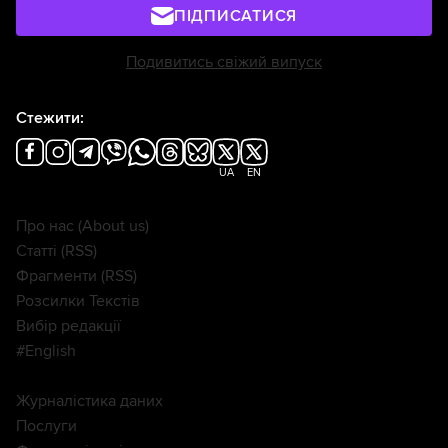
ПІДПИСАТИСЯ
Подивитись свіжий випуск
Стежити:
UA
EN
Про нас
(About us)
Статті
(RSS)
Фрагменти
(RSS)
Розсилки Текстів
Вибір редакції
#English
Журналістика даних
Послуги