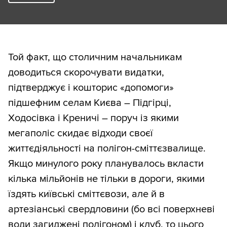
Той факт, що столичним начальникам
доводиться скорочувати видатки,
підтверджує і кошторис «допомоги»
підшефним селам Києва – Підгірці,
Ходосівка і Креничі – поруч із якими
мегаполіс скидає відходи своєї
життєдіяльності на полігон-сміттєзвалище.
Якщо минулого року планувалось вкласти
кілька мільйонів не тільки в дороги, якими
їздять київські сміттєвози, але й в
артезіанські свердловини (бо всі поверхневі
води загиджені полігоном) і клуб, то цього