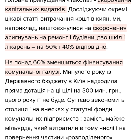
Головне припущення «Текстів» -
скорочення
капітальних видатків.
Досліджуючи окремі
цікаві статті витрачання коштів киян, ми,
наприклад, наштовхнулися на
скорочення
асигнувань на ремонт і будівництво шкіл і
лікарень – на 60% і 40% відповідно
.
На понад 60% зменшиться фінансування
комунальної галузі
. Минулого року із
Державного бюджету в Київ надходила
пряма дотація на ці цілі на 300 млн. грн.,
цього року її не буде. Суттєво зекономить
столиця і на внесках у статутні фонди
комунальних підприємств : замість майже
мільярда, який витратили в тому числі і на
повернення частини «розподіленого»