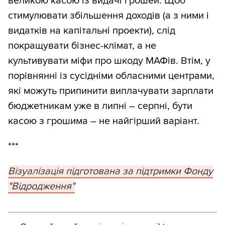
великою касою із видачі грошей. Щоб
стимулювати збільшення доходів (а з ними і
видатків на капітальні проекти), слід
покращувати бізнес-клімат, а не
культивувати міфи про шкоду МАФів. Втім, у
порівнянні із сусідніми обласними центрами,
які можуть припинити виплачувати зарплати
бюджетникам уже в липні – серпні, бути
касою з грошима – не найгірший варіант.
***
Візуалізація підготована за підтримки Фонду
"Відродження"