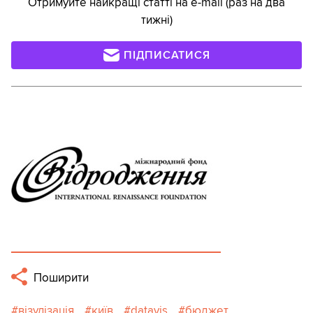
Отримуйте найкращі статті на e-mail (раз на два
тижні)
ПІДПИСАТИСЯ
Поширити
візулізація
київ
datavis
бюджет