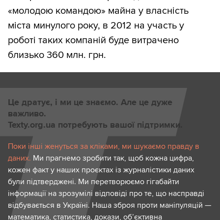
«молодою командою» майна у власність
міста минулого року, в 2012 на участь у
роботі таких компаній буде витрачено
близько 360 млн. грн.
Це дратує, і ми це знаємо. Але це дуже
важливо.
Texty.org.ua потребують вашої підтримки.
Поки інші женуться за кліками, ми шукаємо правду в
даних.
Ми прагнемо зробити так, щоб кожна цифра,
кожен факт у наших проєктах із журналістики даних
були підтверджені. Ми перетворюємо гігабайти
інформації на зрозумілі відповіді про те, що насправді
відбувається в Україні. Наша зброя проти маніпуляцій —
математика, статистика, докази, об’єктивна