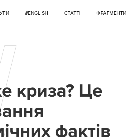
УГИ
#ENGLISH
СТАТТІ
ФРАГМЕНТИ
Щ
е криза? Це
вання
ічних фактів