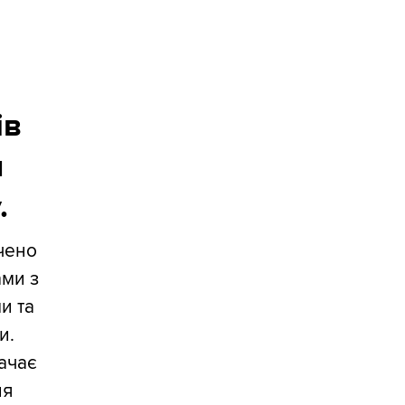
ів
и
.
чено
ами з
и та
и.
начає
ня