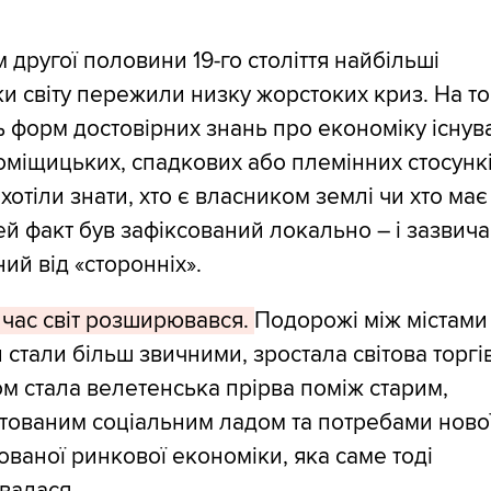
 другої половини 19-го століття найбільші
и світу пережили низку жорстоких криз. На то
ь форм достовірних знань про економіку існув
міщицьких, спадкових або племінних стосункі
хотіли знати, хто є власником землі чи хто має
ей факт був зафіксований локально – і зазвича
ий від «сторонніх».
 час світ розширювався.
Подорожі між містами
 стали більш звичними, зростала світова торгі
м стала велетенська прірва поміж старим,
тованим соціальним ладом та потребами нової
ованої ринкової економіки, яка саме тоді
валася.