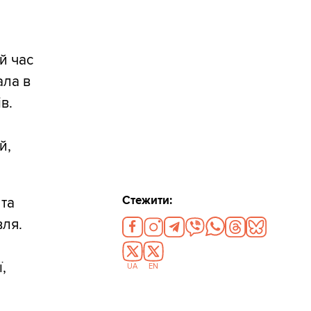
й час
ала в
в.
й,
Стежити:
 та
вля.
,
UA
EN