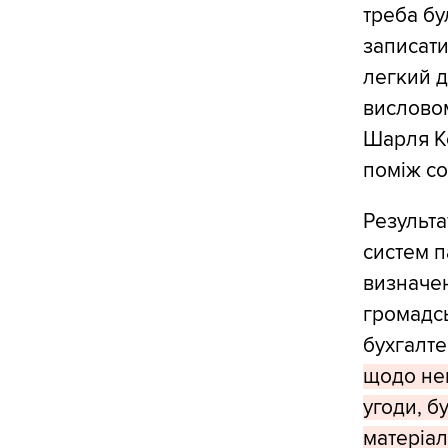
треба бу
записати
легкий д
висловом
Шарля Ко
поміж со
Результа
систем п
визначен
громадсь
бухгалте
щодо нем
угоди, б
матеріал