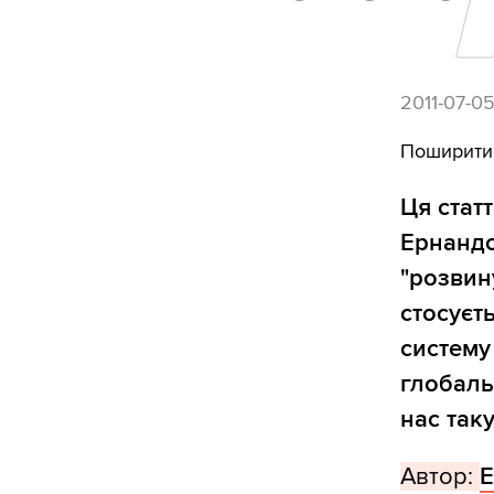
2011-07-0
Поширити
Ця стат
Ернандо
"розвин
стосуєть
систему
глобаль
нас так
Автор:
Е