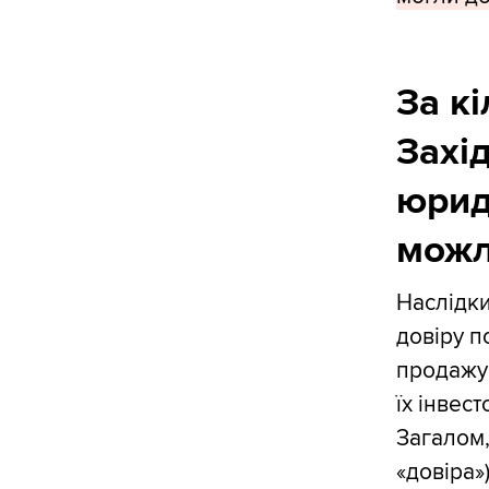
За к
Захід
юрид
можл
Наслідки
довіру п
продажу 
їх інвес
Загалом,
«довіра»