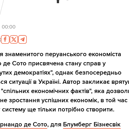
5 00:00
:
тя знаменитого перуанського економіста
 де Сото присвячена стану справ у
утих демократіях", однак безпосередньо
ся ситуації в Україні. Автор закликає врят
 "спільних економічних фактів", яка дозво
не зростання успішних економік, в той час 
у систему ще тільки потрібно створити.
рнандо де Сото
, для
Блумберг Бізнесвік