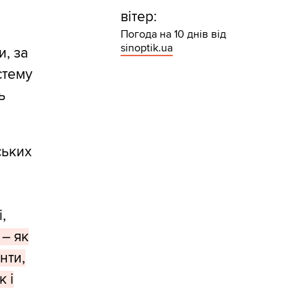
вітер:
Погода на 10 днів від
sinoptik.ua
и, за
стему
ь
ських
,
 – як
нти,
к і