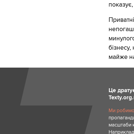
показує,
Приватні
непогаш
минулого
бізнесу,
майже н
Це драту
Texty.org
Ми робимо 
пропаганди
масштаби к
Наприклад,