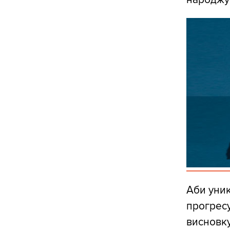
Аби уни
прогресу
висновк