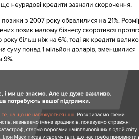
 що неурядові кредити зазнали скорочення.
 позики з 2007 року обвалилися на 21%. Розмі
ених позик малому бізнесу скоротився протяг
 року більш ніж на 6%, тоді як кредити велик
 на суму понад 1 мільйон доларів, зменшилися
а 9%.
є, і ми це знаємо. Але це дуже важливо.
.ua потребують вашої підтримки.
те, на що не наважуються інші.
Розкриваємо схеми
стів, називаємо імена зрадників, показуємо справжні
атастроф, стаємо ворогами найвпливовіших людей світу.
 Ілон Маск писав у своєму твіті, що нас треба прирівняти