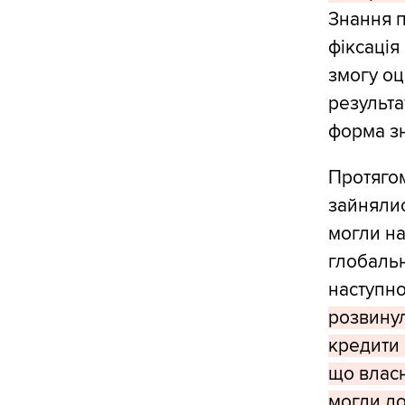
Знання п
фіксація
змогу оц
результа
форма зн
Протягом
зайнялис
могли на
глобальн
наступно
розвинул
кредити 
що власн
могли до