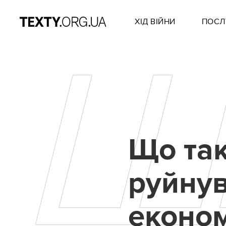
ХІД ВІЙНИ
ПОСЛ
Що так
руйну
економ