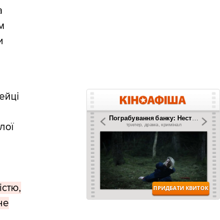
а
м
и
ейці
лої
істю,
не