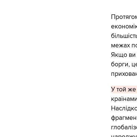
Протягом
економік
більшіст
межах по
Якщо ви 
борги, ц
прихован
У той же
країнами
Наслідко
фрагмен
глобаліз
народжу