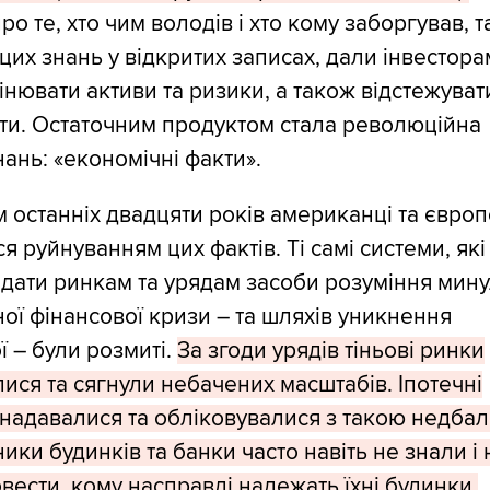
ро те, хто чим володів і хто кому заборгував, т
 цих знань у відкритих записах, дали інвестора
інювати активи та ризики, а також відстежуват
ти. Остаточним продуктом стала революційна
ань: «економічні факти».
 останніх двадцяти років американці та європ
я руйнуванням цих фактів. Ті самі системи, які
дати ринкам та урядам засоби розуміння мину
ої фінансової кризи – та шляхів уникнення
ї – були розмиті.
За згоди урядів тіньові ринки
ися та сягнули небачених масштабів. Іпотечні
надавалися та обліковувалися з такою недбал
ики будинків та банки часто навіть не знали і 
вести, кому насправді належать їхні будинки.