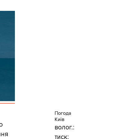
Погода
Київ
о
волог.:
ння
тиск: