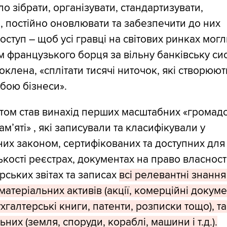
ло зібрати, організувати, стандартизувати,
, постійно оновлювати та забезпечити до них
оступ – щоб усі гравці на світових ринках могл
 французького борця за вільну банківську си
клена, «сплітати тисячі ниточок, які створюют
бою бізнеси».
том став винахід перших масштабних «громад
ам’яті» , які записували та класифікували у
их законом, сертифікованих та доступних для
кості реєстрах, документах на право власності
рських звітах та записах
всі релевантні знання
атеріальних активів (акції, комерційні докуме
ухгалтерські книги, патенти, розписки тощо), та
ьних (земля, споруди, кораблі, машини і т.д.).