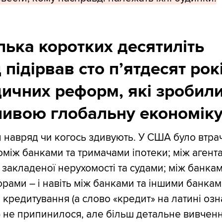
ілька коротких десятиліть
 підірвав сто п’ятдесят рок
ичних реформ, які зробил
ивою глобальну економіку
 навряд чи когось здивують. У США було втра
оміж банками та тримачами іпотеки; між агент
закладеної нерухомості та судами; між банкам
торами – і навіть між банками та іншими банкам
 кредитування (а слово «кредит» на латині оз
) не припинилося, але більш детальне вивчен